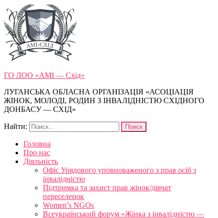
ГО ЛОО «АМІ — Схід»
ЛУГАНСЬКА ОБЛАСНА ОРГАНІЗАЦІЯ «АСОЦІАЦІЯ
ЖІНОК, МОЛОДІ, РОДИН З ІНВАЛІДНІСТЮ СХІДНОГО
ДОНБАСУ — СХІД»
Найти:
Головна
Про нас
Діяльність
Офіс Урядового уповноваженого з прав осіб з
інвалідністю
Підтримка та захист прав жінок/дівчат
переселенок
Women’s NGOs
Всеукраїнський форум «Жінка з інвалідністю —