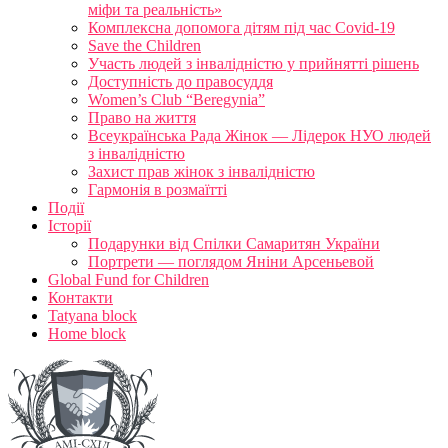
міфи та реальність»
Комплексна допомога дітям під час Covid-19
Save the Children
Участь людей з інвалідністю у прийнятті рішень
Доступність до правосуддя
Women’s Club “Beregynia”
Право на життя
Всеукраїнська Рада Жінок — Лідерок НУО людей
з інвалідністю
Захист прав жінок з інвалідністю
Гармонія в розмаїтті
Події
Історії
Подарунки від Спілки Самаритян України
Портрети — поглядом Яніни Арсеньевой
Global Fund for Children
Контакти
Tatyana block
Home block