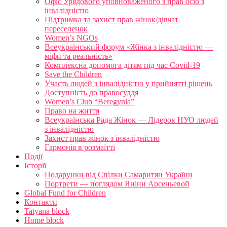
Офіс Урядового уповноваженого з прав осіб з
інвалідністю
Підтримка та захист прав жінок/дівчат
переселенок
Women’s NGOs
Всеукраїнський форум «Жінка з інвалідністю —
міфи та реальність»
Комплексна допомога дітям під час Covid-19
Save the Children
Участь людей з інвалідністю у прийнятті рішень
Доступність до правосуддя
Women’s Club “Beregynia”
Право на життя
Всеукраїнська Рада Жінок — Лідерок НУО людей
з інвалідністю
Захист прав жінок з інвалідністю
Гармонія в розмаїтті
Події
Історії
Подарунки від Спілки Самаритян України
Портрети — поглядом Яніни Арсеньевой
Global Fund for Children
Контакти
Tatyana block
Home block