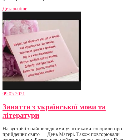
Детальніше
09.05.2021
Заняття з української мови та
літератури
На зустрічі з найшолодшими учасниками говорили про
прийдешнє свято — День Матері. Також повторювали
частини мови. Розглянули побудову твору-роздуму. Вели …