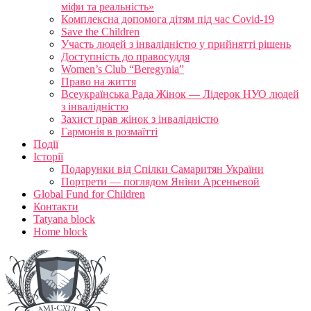
міфи та реальність»
Комплексна допомога дітям під час Covid-19
Save the Children
Участь людей з інвалідністю у прийнятті рішень
Доступність до правосуддя
Women’s Club “Beregynia”
Право на життя
Всеукраїнська Рада Жінок — Лідерок НУО людей
з інвалідністю
Захист прав жінок з інвалідністю
Гармонія в розмаїтті
Події
Історії
Подарунки від Спілки Самаритян України
Портрети — поглядом Яніни Арсеньевой
Global Fund for Children
Контакти
Tatyana block
Home block