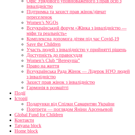
Офіс Урядового уповноваженого з прав осіб з
інвалідністю
Підтримка та захист прав жінок/дівчат
переселенок
Women’s NGOs
Всеукраїнський форум «Жінка з інвалідністю —
міфи та реальність»
Комплексна допомога дітям під час Covid-19
Save the Children
Участь людей з інвалідністю у прийнятті рішень
Доступність до правосуддя
Women’s Club “Beregynia”
Право на життя
Всеукраїнська Рада Жінок — Лідерок НУО людей
з інвалідністю
Захист прав жінок з інвалідністю
Гармонія в розмаїтті
Події
Історії
Подарунки від Спілки Самаритян України
Портрети — поглядом Яніни Арсеньевой
Global Fund for Children
Контакти
Tatyana block
Home block