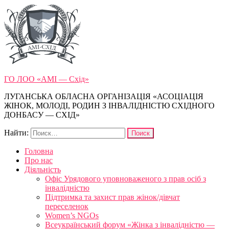
ГО ЛОО «АМІ — Схід»
ЛУГАНСЬКА ОБЛАСНА ОРГАНІЗАЦІЯ «АСОЦІАЦІЯ
ЖІНОК, МОЛОДІ, РОДИН З ІНВАЛІДНІСТЮ СХІДНОГО
ДОНБАСУ — СХІД»
Найти:
Головна
Про нас
Діяльність
Офіс Урядового уповноваженого з прав осіб з
інвалідністю
Підтримка та захист прав жінок/дівчат
переселенок
Women’s NGOs
Всеукраїнський форум «Жінка з інвалідністю —