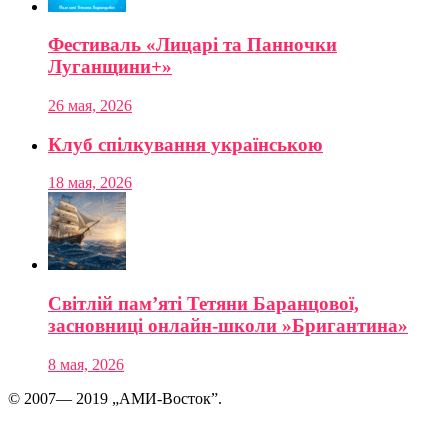
Фестиваль «Лицарі та Панночки
Луганщини+»
26 мая, 2026
Клуб спілкування українською
18 мая, 2026
Світлій пам’яті Тетяни Баранцової,
засновниці онлайн-школи »Бригантина»
8 мая, 2026
© 2007— 2019 „АМИ-Восток”.