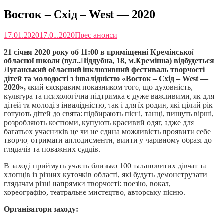
Восток – Схід – West — 2020
17.01.2020
17.01.2020
Прес анонси
21 січня 2020 року об 11:00 в приміщенні Кремінської
обласної школи (вул..Піддубна, 18, м.Кремінна) відбудеться
Луганський обласний інклюзивний фестиваль творчості
дітей та молодості з інвалідністю «Восток – Схід –
West
—
2020»,
який єяскравим показником того, що духовність,
культура та психологічна підтримка є дуже важливими, як для
дітей та молоді з інвалідністю, так і для їх родин, які цілий рік
готують дітей до свята: підбирають пісні, танці, пишуть вірші,
розробляють костюми, купують красивий одяг, адже для
багатьох учасників це чи не єдина можливість проявити себе
творчо, отримати аплодисменти, вийти у чарівному образі до
глядачів та поважних суддів.
В заході приймуть участь близько 100 талановитих дівчат та
хлопців із різних куточків області, які будуть демонструвати
глядачам різні напрямки творчості: поезію, вокал,
хореографію, театральне мистецтво, авторську пісню.
Організатори заходу: