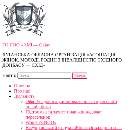
ГО ЛОО «АМІ — Схід»
ЛУГАНСЬКА ОБЛАСНА ОРГАНІЗАЦІЯ «АСОЦІАЦІЯ
ЖІНОК, МОЛОДІ, РОДИН З ІНВАЛІДНІСТЮ СХІДНОГО
ДОНБАСУ — СХІД»
Найти:
Головна
Про нас
Діяльність
Офіс Урядового уповноваженого з прав осіб з
інвалідністю
Підтримка та захист прав жінок/дівчат
переселенок
Women’s NGOs
Всеукраїнський форум «Жінка з інвалідністю —