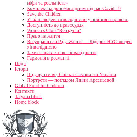
міфи та реальність»
Комплексна допомога дітям під час Covid-19
Save the Children
Участь людей з інвалідністю у прийнятті рішень
Доступність до правосуддя
Women’s Club “Beregynia”
Право на життя
Всеукраїнська Рада Жінок — Лідерок НУО людей
з інвалідністю
Захист прав жінок з інвалідністю
Гармонія в розмаїтті
Події
Історії
Подарунки від Спілки Самаритян України
Портрети — поглядом Яніни Арсеньевой
Global Fund for Children
Контакти
Tatyana block
Home block