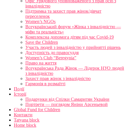
Офіс Урядового уповноваженого з прав осіб з
інвалідністю
Підтримка та захист прав жінок/дівчат
переселенок
Women’s NGOs
Всеукраїнський форум «Жінка з інвалідністю —
міфи та реальність»
Комплексна допомога дітям під час Covid-19
Save the Children
Участь людей з інвалідністю у прийнятті рішень
Доступність до правосуддя
Women’s Club “Beregynia”
Право на життя
Всеукраїнська Рада Жінок — Лідерок НУО людей
з інвалідністю
Захист прав жінок з інвалідністю
Гармонія в розмаїтті
Події
Історії
Подарунки від Спілки Самаритян України
Портрети — поглядом Яніни Арсеньевой
Global Fund for Children
Контакти
Tatyana block
Home block