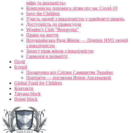
міфи та реальність»
Комплексна допомога дітям під час Covid-19
Save the Children
Участь людей з інвалідністю у прийнятті рішень
Доступність до правосуддя
Women’s Club “Beregynia”
Право на життя
Всеукраїнська Рада Жінок — Лідерок НУО людей
з інвалідністю
Захист прав жінок з інвалідністю
Гармонія в розмаїтті
Події
Історії
Подарунки від Спілки Самаритян України
Портрети — поглядом Яніни Арсеньевой
Global Fund for Children
Контакти
Tatyana block
Home block