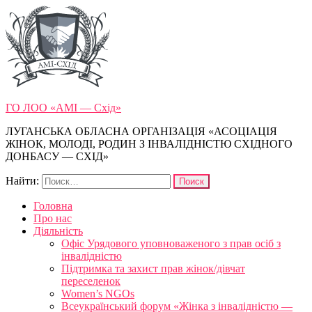
ГО ЛОО «АМІ — Схід»
ЛУГАНСЬКА ОБЛАСНА ОРГАНІЗАЦІЯ «АСОЦІАЦІЯ
ЖІНОК, МОЛОДІ, РОДИН З ІНВАЛІДНІСТЮ СХІДНОГО
ДОНБАСУ — СХІД»
Найти:
Головна
Про нас
Діяльність
Офіс Урядового уповноваженого з прав осіб з
інвалідністю
Підтримка та захист прав жінок/дівчат
переселенок
Women’s NGOs
Всеукраїнський форум «Жінка з інвалідністю —