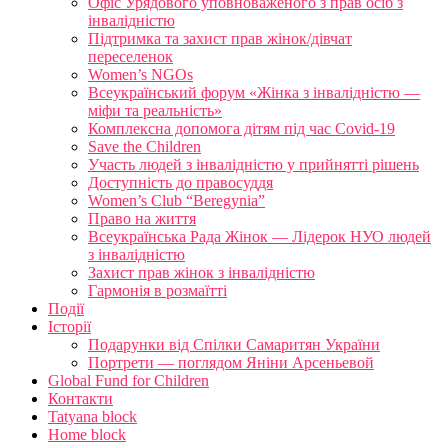
Офіс Урядового уповноваженого з прав осіб з
інвалідністю
Підтримка та захист прав жінок/дівчат
переселенок
Women’s NGOs
Всеукраїнський форум «Жінка з інвалідністю —
міфи та реальність»
Комплексна допомога дітям під час Covid-19
Save the Children
Участь людей з інвалідністю у прийнятті рішень
Доступність до правосуддя
Women’s Club “Beregynia”
Право на життя
Всеукраїнська Рада Жінок — Лідерок НУО людей
з інвалідністю
Захист прав жінок з інвалідністю
Гармонія в розмаїтті
Події
Історії
Подарунки від Спілки Самаритян України
Портрети — поглядом Яніни Арсеньевой
Global Fund for Children
Контакти
Tatyana block
Home block