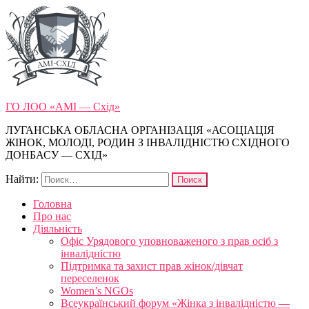
ГО ЛОО «АМІ — Схід»
ЛУГАНСЬКА ОБЛАСНА ОРГАНІЗАЦІЯ «АСОЦІАЦІЯ
ЖІНОК, МОЛОДІ, РОДИН З ІНВАЛІДНІСТЮ СХІДНОГО
ДОНБАСУ — СХІД»
Найти:
Головна
Про нас
Діяльність
Офіс Урядового уповноваженого з прав осіб з
інвалідністю
Підтримка та захист прав жінок/дівчат
переселенок
Women’s NGOs
Всеукраїнський форум «Жінка з інвалідністю —