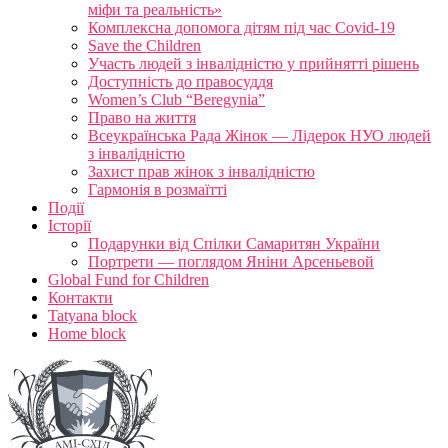
міфи та реальність»
Комплексна допомога дітям під час Covid-19
Save the Children
Участь людей з інвалідністю у прийнятті рішень
Доступність до правосуддя
Women’s Club “Beregynia”
Право на життя
Всеукраїнська Рада Жінок — Лідерок НУО людей
з інвалідністю
Захист прав жінок з інвалідністю
Гармонія в розмаїтті
Події
Історії
Подарунки від Спілки Самаритян України
Портрети — поглядом Яніни Арсеньевой
Global Fund for Children
Контакти
Tatyana block
Home block