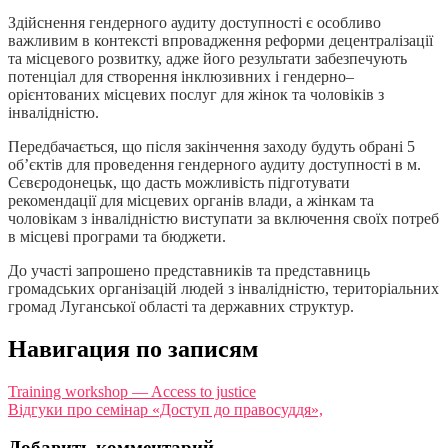
Здійснення гендерного аудиту доступності є особливо
важливим в контексті впровадження реформи децентралізації
та місцевого розвитку, адже його результати забезпечують
потенціал для створення інклюзивних і гендерно–
орієнтованих місцевих послуг для жінок та чоловіків з
інвалідністю.
Передбачається, що після закінчення заходу будуть обрані 5
об’єктів для проведення гендерного аудиту доступності в м.
Сєвєродонецьк, що дасть можливість підготувати
рекомендації для місцевих органів влади, а жінкам та
чоловікам з інвалідністю виступати за включення своїх потреб
в місцеві програми та бюджети.
До участі запрошено представників та представниць
громадських організацій людей з інвалідністю, територіальних
громад Луганської області та державних структур.
Навигация по записям
Training workshop — Access to justice
Відгуки про семінар «Доступ до правосуддя»,
Добавить комментарий