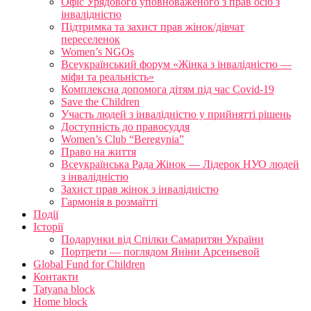
Офіс Урядового уповноваженого з прав осіб з
інвалідністю
Підтримка та захист прав жінок/дівчат
переселенок
Women’s NGOs
Всеукраїнський форум «Жінка з інвалідністю —
міфи та реальність»
Комплексна допомога дітям під час Covid-19
Save the Children
Участь людей з інвалідністю у прийнятті рішень
Доступність до правосуддя
Women’s Club “Beregynia”
Право на життя
Всеукраїнська Рада Жінок — Лідерок НУО людей
з інвалідністю
Захист прав жінок з інвалідністю
Гармонія в розмаїтті
Події
Історії
Подарунки від Спілки Самаритян України
Портрети — поглядом Яніни Арсеньевой
Global Fund for Children
Контакти
Tatyana block
Home block