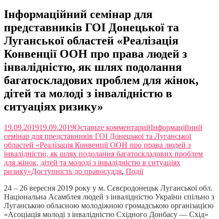
Інформаційний семінар для
представників ГОІ Донецької та
Луганської областей «Реалізація
Конвенції ООН про права людей з
інвалідністю, як шлях подолання
багатоскладових проблем для жінок,
дітей та молоді з інвалідністю в
ситуаціях ризику»
19.09.2019
19.09.2019
Оставьте комментарий
Інформаційний
семінар для представників ГОІ Донецької та Луганської
областей «Реалізація Конвенції ООН про права людей з
інвалідністю, як шлях подолання багатоскладових проблем
для жінок, дітей та молоді з інвалідністю в ситуаціях
ризику»
Доступність до правосуддя
,
Події
24 – 26 вересня 2019 року у м. Сєвєродонецьк Луганської обл.
Національна Асамблея людей з інвалідністю України спільно з
Луганською обласною молодіжною громадською організацією
«Асоціація молоді з інвалідністю Східного Донбасу — Схід»