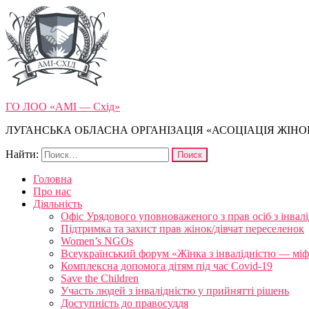
ГО ЛОО «АМІ — Схід»
ЛУГАНСЬКА ОБЛАСНА ОРГАНІЗАЦІЯ «АСОЦІАЦІЯ ЖІНОК
Найти:
Головна
Про нас
Діяльність
Офіс Урядового уповноваженого з прав осіб з інвал
Підтримка та захист прав жінок/дівчат переселенок
Women’s NGOs
Всеукраїнський форум «Жінка з інвалідністю — міфи
Комплексна допомога дітям під час Covid-19
Save the Children
Участь людей з інвалідністю у прийнятті рішень
Доступність до правосуддя