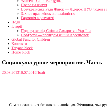
Women’s Club “Beregynia”
Право на життя
Всеукраїнська Рада Жінок — Лідерок НУО людей з 
Захист прав жінок з інвалідністю
Гармонія в розмаїтті
Події
Історії
Подарунки від Спілки Самаритян України
Портрети — поглядом Яніни Арсеньевой
Global Fund for Children
Контакти
Tatyana block
Home block
Социокультурное мероприятие. Часть 
20.03.2013
10.07.2019
Події
Самая нежная… заботливая… любящая. Женщина, чьи руки в п