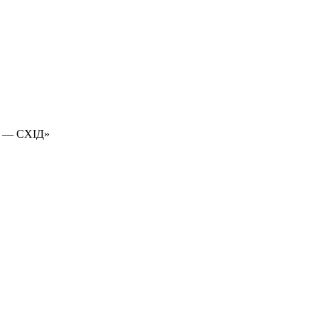
 — СХІД»