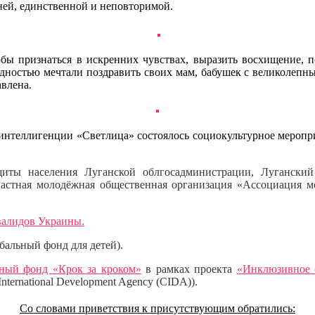
 ней, единственной и неповторимой.
ы признаться в искренних чувствах, выразить восхищение, по
остью мечтали поздравить своих мам, бабушек с великолепным 
авлена.
интеллигенции «Светлица» состоялось социокультурное мероп
иты населения Луганской облгосадминистрации, Луганский
астная молодёжная общественная организация «Ассоциация м
валидов Украины.
бальный фонд для детей).
ьный фонд «Крок за кроком»
в рамках проекта
«Инклюзивное 
ternational Development Agency (CIDA)).
Со словами приветствия к присутствующим обратились: