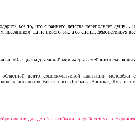
дарить всё то, что с раннего детства переполняет душу… В
праздником, да не просто так, а со сцены, демонстрируя все
риятие «Все цветы для милой мамы» для семей воспитывающих
 областной центр социокультурной адаптации молодёжи с
олодых инвалидов Восточного Донбасса-Восток», Луганский
образование для детей с особыми потребностями в Украине»