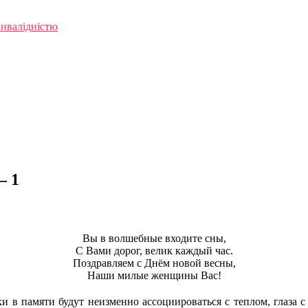
інвалідністю
— 1
Вы в волшебные входите сны,
С Вами дорог, велик каждый час.
Поздравляем с Днём новой весны,
Наши милые женщины Вас!
амяти будут неизменно ассоциироваться с теплом, глаза с л