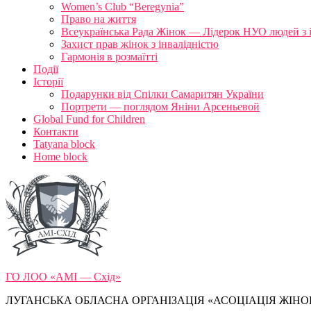
Women’s Club “Beregynia”
Право на життя
Всеукраїнська Рада Жінок — Лідерок НУО людей з 
Захист прав жінок з інвалідністю
Гармонія в розмаїтті
Події
Історії
Подарунки від Спілки Самаритян України
Портрети — поглядом Яніни Арсеньевой
Global Fund for Children
Контакти
Tatyana block
Home block
ГО ЛОО «АМІ — Схід»
ЛУГАНСЬКА ОБЛАСНА ОРГАНІЗАЦІЯ «АСОЦІАЦІЯ ЖІНОК