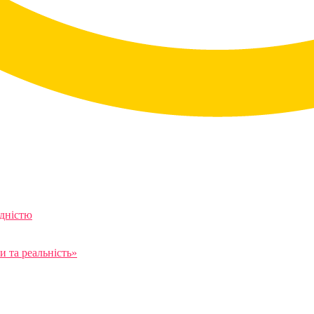
ідністю
 та реальність»