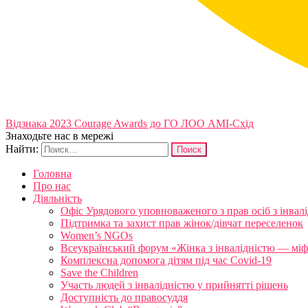
Відзнака 2023 Courage Awards до ГО ЛОО АМІ-Схід
Знаходьте нас в мережі
Найти:
Головна
Про нас
Діяльність
Офіс Урядового уповноваженого з прав осіб з інвал
Підтримка та захист прав жінок/дівчат переселенок
Women’s NGOs
Всеукраїнський форум «Жінка з інвалідністю — міфи
Комплексна допомога дітям під час Covid-19
Save the Children
Участь людей з інвалідністю у прийнятті рішень
Доступність до правосуддя