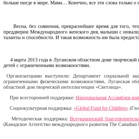
больше нигде в мире. Мама… Конечно, все эти слова только о
Весна, без сомнения, прекраснейшее время для того, чтоб
преддверии Международного женского дня, малыши с инвалидн
таланты и способности. И такая возможность им была предост
4 марта 2013 года в Луганском областном доме творческой 
детей с ограниченными возможностями.
Организаторами выступили: Департамент социальной защ
ограниченными физическими возможностями, Луганская обл
областной дом творческой интеллигенции «Светлица».
При всесторонней поддержке:
Национальная Ассамблея ин
Социокультурная поддержка:
«Global Fund for Children»
(Гло
Методическая поддержка:
Всеукраинский благотворител
(Канадское Агентство международного развития The Canadian In