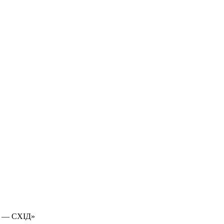
 — СХІД»