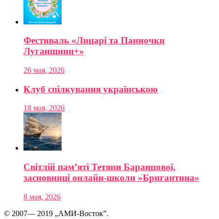
Фестиваль «Лицарі та Панночки
Луганщини+»
26 мая, 2026
Клуб спілкування українською
18 мая, 2026
Світлій пам’яті Тетяни Баранцової,
засновниці онлайн-школи »Бригантина»
8 мая, 2026
© 2007— 2019 „АМИ-Восток”.