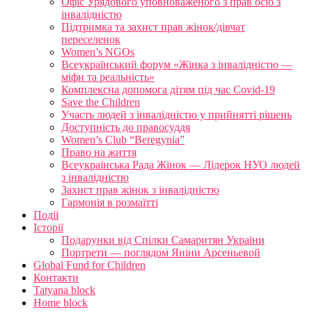
Офіс Урядового уповноваженого з прав осіб з
інвалідністю
Підтримка та захист прав жінок/дівчат
переселенок
Women’s NGOs
Всеукраїнський форум «Жінка з інвалідністю —
міфи та реальність»
Комплексна допомога дітям під час Covid-19
Save the Children
Участь людей з інвалідністю у прийнятті рішень
Доступність до правосуддя
Women’s Club “Beregynia”
Право на життя
Всеукраїнська Рада Жінок — Лідерок НУО людей
з інвалідністю
Захист прав жінок з інвалідністю
Гармонія в розмаїтті
Події
Історії
Подарунки від Спілки Самаритян України
Портрети — поглядом Яніни Арсеньевой
Global Fund for Children
Контакти
Tatyana block
Home block