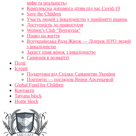
міфи та реальність»
Комплексна допомога дітям під час Covid-19
Save the Children
Участь людей з інвалідністю у прийнятті рішень
Доступність до правосуддя
Women’s Club “Beregynia”
Право на життя
Всеукраїнська Рада Жінок — Лідерок НУО людей
з інвалідністю
Захист прав жінок з інвалідністю
Гармонія в розмаїтті
Події
Історії
Подарунки від Спілки Самаритян України
Портрети — поглядом Яніни Арсеньевой
Global Fund for Children
Контакти
Tatyana block
Home block