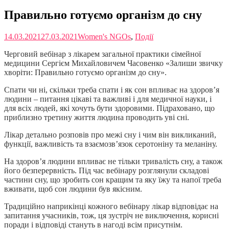
Правильно готуємо організм до сну
14.03.2021
27.03.2021
Women's NGOs
,
Події
Черговий вебінар з лікарем загальної практики сімейної
медицини Сергієм Михайловичем Часовенко «Залиши звичку
хворіти: Правильно готуємо організм до сну».
Спати чи ні, скільки треба спати і як сон впливає на здоров’я
людини – питання цікаві та важливі і для медичної науки, і
для всіх людей, які хочуть бути здоровими. Підраховано, що
приблизно третину життя людина проводить уві сні.
Лікар детально розповів про межі сну і чим він викликаний,
функції, важливість та взаємозв’язок серотоніну та меланіну.
На здоров’я людини впливає не тільки тривалість сну, а також
його безперервність. Під час вебінару розглянули складові
частини сну, що зробить сон кращим та яку їжу та напої треба
вживати, щоб сон людини був якісним.
Традиційно наприкінці кожного вебінару лікар відповідає на
запитання учасників, тож, ця зустріч не виключення, корисні
поради і відповіді стануть в нагоді всім присутнім.