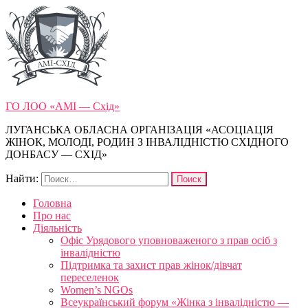
ГО ЛОО «АМІ — Схід»
ЛУГАНСЬКА ОБЛАСНА ОРГАНІЗАЦІЯ «АСОЦІАЦІЯ
ЖІНОК, МОЛОДІ, РОДИН З ІНВАЛІДНІСТЮ СХІДНОГО
ДОНБАСУ — СХІД»
Найти:
Головна
Про нас
Діяльність
Офіс Урядового уповноваженого з прав осіб з
інвалідністю
Підтримка та захист прав жінок/дівчат
переселенок
Women’s NGOs
Всеукраїнський форум «Жінка з інвалідністю —