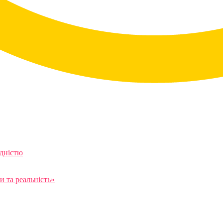
ідністю
 та реальність»