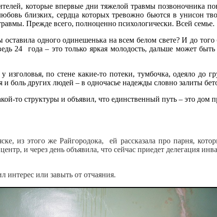
одителей, которые впервые дни тяжелой травмы позвоночника п
любовь близких, сердца которых тревожно бьются в унисон тв
равмы. Прежде всего, полноценно психологически. Всей семье.
ы оставила одного одинешенька на всем белом свете? И до того б
дь 24 года – это только яркая молодость, дальше может быть т
 изголовья, по стене какие-то потеки, тумбочка, одеяло до г
я и боль других людей – в одночасье надежды словно залиты бе
ой-то структуры и объявил, что единственный путь – это дом п
яске, из этого же Райгородока, ей рассказала про парня, кот
центр, и через день объявила, что сейчас приедет делегация инв
вил интерес или завыть от отчаяния.