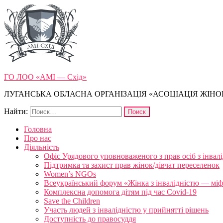
ГО ЛОО «АМІ — Схід»
ЛУГАНСЬКА ОБЛАСНА ОРГАНІЗАЦІЯ «АСОЦІАЦІЯ ЖІНОК
Найти:
Головна
Про нас
Діяльність
Офіс Урядового уповноваженого з прав осіб з інвал
Підтримка та захист прав жінок/дівчат переселенок
Women’s NGOs
Всеукраїнський форум «Жінка з інвалідністю — міфи
Комплексна допомога дітям під час Covid-19
Save the Children
Участь людей з інвалідністю у прийнятті рішень
Доступність до правосуддя