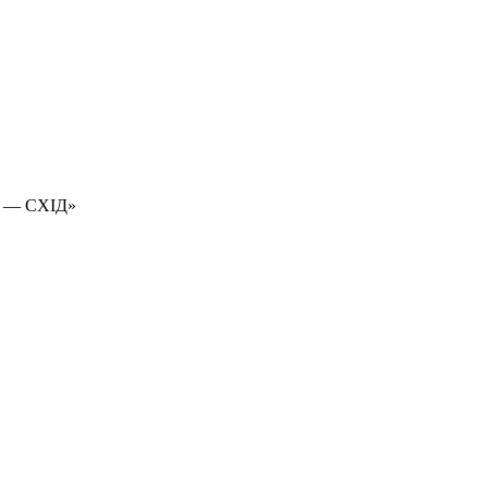
 — СХІД»