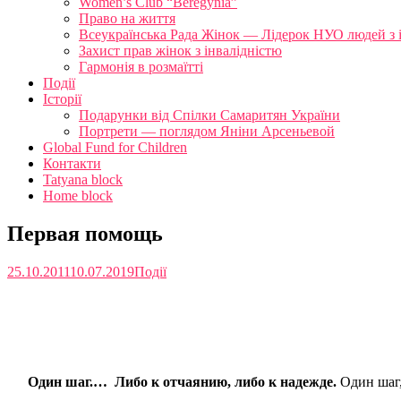
Women’s Club “Beregynia”
Право на життя
Всеукраїнська Рада Жінок — Лідерок НУО людей з 
Захист прав жінок з інвалідністю
Гармонія в розмаїтті
Події
Історії
Подарунки від Спілки Самаритян України
Портрети — поглядом Яніни Арсеньевой
Global Fund for Children
Контакти
Tatyana block
Home block
Первая помощь
25.10.2011
10.07.2019
Події
Один шаг.… Либо к отчаянию, либо к надежде.
Один шаг,