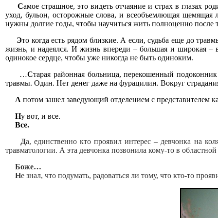
С
амое страшное, это видеть отчаяние и страх в глазах р
уход, бульон, осторожные слова, и всеобъемлющая щемящая 
нужны долгие годы, чтобы научиться жить полноценно после т
Э
то когда есть рядом близкие. А если, судьба еще до травм
жизнь, и надеялся. И жизнь впереди – большая и широкая – ве
одинокое сердце, чтобы уже никогда не быть одиноким.
…
С
тарая районная больница, перекошенный подоконник у
травмы. Один. Нет денег даже на фурацилин. Вокруг страдани
А
потом зашел заведующий отделением с представителем как
Н
у вот, и все.
Все.
Д
а, единственно кто проявил интерес – девчонка на кол
травматологии. А эта девчонка позвонила кому-то в областной 
Боже…
Н
е знал, что подумать, радоваться ли тому, что кто-то проя