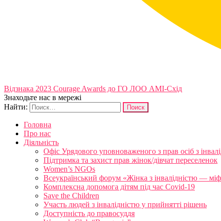
Відзнака 2023 Courage Awards до ГО ЛОО АМІ-Схід
Знаходьте нас в мережі
Найти:
Головна
Про нас
Діяльність
Офіс Урядового уповноваженого з прав осіб з інвал
Підтримка та захист прав жінок/дівчат переселенок
Women’s NGOs
Всеукраїнський форум «Жінка з інвалідністю — міфи
Комплексна допомога дітям під час Covid-19
Save the Children
Участь людей з інвалідністю у прийнятті рішень
Доступність до правосуддя