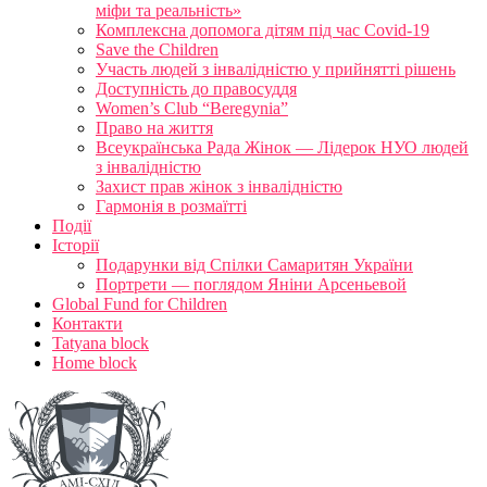
міфи та реальність»
Комплексна допомога дітям під час Covid-19
Save the Children
Участь людей з інвалідністю у прийнятті рішень
Доступність до правосуддя
Women’s Club “Beregynia”
Право на життя
Всеукраїнська Рада Жінок — Лідерок НУО людей
з інвалідністю
Захист прав жінок з інвалідністю
Гармонія в розмаїтті
Події
Історії
Подарунки від Спілки Самаритян України
Портрети — поглядом Яніни Арсеньевой
Global Fund for Children
Контакти
Tatyana block
Home block