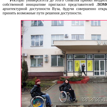
Р
екторат университета до этого события принял неодноз
собственной инициативе пригласил представителей
ЛОМО
архитектурной доступности Вуза, будучи совершенно откр
принять возможные пути решения доступности.