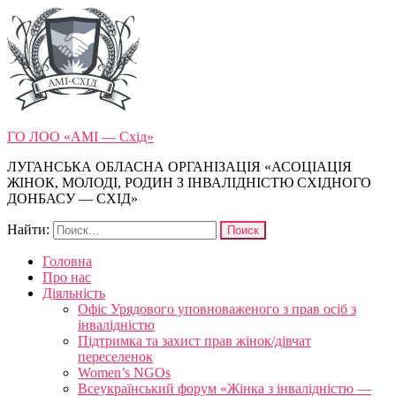
ГО ЛОО «АМІ — Схід»
ЛУГАНСЬКА ОБЛАСНА ОРГАНІЗАЦІЯ «АСОЦІАЦІЯ
ЖІНОК, МОЛОДІ, РОДИН З ІНВАЛІДНІСТЮ СХІДНОГО
ДОНБАСУ — СХІД»
Найти:
Головна
Про нас
Діяльність
Офіс Урядового уповноваженого з прав осіб з
інвалідністю
Підтримка та захист прав жінок/дівчат
переселенок
Women’s NGOs
Всеукраїнський форум «Жінка з інвалідністю —