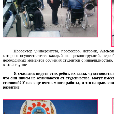
П
роректор университета, профессор, историк,
Алекса
которого осуществляется каждый шаг реконструкций, переоб
необходимых моментов обучения студентов с инвалидностью,
в этой группе.
— Я счастлив видеть этих ребят, их глаза, чувствовать
что они ничем не отличаются от студенчества, могут вмест
столовой! У нас еще очень много работы, и это направлени
развитие!