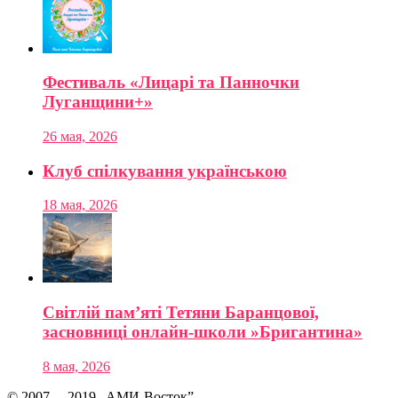
Фестиваль «Лицарі та Панночки
Луганщини+»
26 мая, 2026
Клуб спілкування українською
18 мая, 2026
Світлій пам’яті Тетяни Баранцової,
засновниці онлайн-школи »Бригантина»
8 мая, 2026
© 2007— 2019 „АМИ-Восток”.