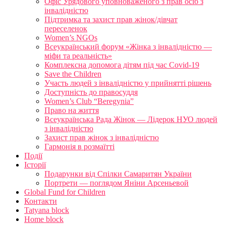
Офіс Урядового уповноваженого з прав осіб з
інвалідністю
Підтримка та захист прав жінок/дівчат
переселенок
Women’s NGOs
Всеукраїнський форум «Жінка з інвалідністю —
міфи та реальність»
Комплексна допомога дітям під час Covid-19
Save the Children
Участь людей з інвалідністю у прийнятті рішень
Доступність до правосуддя
Women’s Club “Beregynia”
Право на життя
Всеукраїнська Рада Жінок — Лідерок НУО людей
з інвалідністю
Захист прав жінок з інвалідністю
Гармонія в розмаїтті
Події
Історії
Подарунки від Спілки Самаритян України
Портрети — поглядом Яніни Арсеньевой
Global Fund for Children
Контакти
Tatyana block
Home block