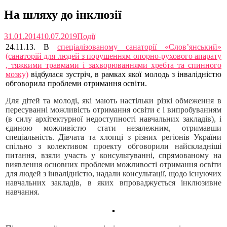
На шляху до інклюзії
31.01.2014
10.07.2019
Події
24.11.13. В
спеціалізованому санаторії «Слов’янський»
(санаторій для людей з порушенням опорно-рухового апарату
, тяжкими травмами і захворюваннями хребта та спинного
мозку)
відбулася зустріч, в рамках якої молодь з інвалідністю
обговорила проблеми отримання освіти.
Для дітей та молоді, які мають настільки різкі обмеження в
пересуванні можливість отримання освіти є і випробуванням
(в силу архітектурної недоступності навчальних закладів), і
єдиною можливістю стати незалежним, отримавши
спеціальність. Дівчата та хлопці з різних регіонів України
спільно з колективом проекту обговорили найскладніші
питання, взяли участь у консультуванні, спрямованому на
виявлення основних проблеми можливості отримання освіти
для людей з інвалідністю, надали консультації, щодо існуючих
навчальних закладів, в яких впроваджується інклюзивне
навчання.