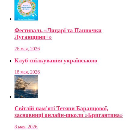
Фестиваль «Лицарі та Панночки
Луганщини+»
26 мая, 2026
Клуб спілкування українською
18 мая, 2026
Світлій пам’яті Тетяни Баранцової,
засновниці онлайн-школи »Бригантина»
8 мая, 2026