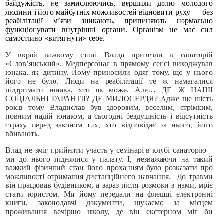
байдужість, не замислюючись, вершили долю молодого
людини і його майбутніх можливостей відновити руху — без
реабілітації м’язи зникають, припиняють нормально
функціонувати внутрішні органи. Організм не має сил
самостійно «витягнути» себе.
У вкрай важкому стані Влада привезли в санаторій
«Слов’янський». Медперсонал в прямому сенсі виходжував
юнака, як дитину. Йому приносили одяг тому, що у нього
його не було. Люди на реабілітації те ж намагалися
підтримати юнака, хто як може. Але… ДЕ Ж НАШІ
СОЦІАЛЬНІ ГАРАНТІЇ? ДЕ МИЛОСЕРДЯ? Адже ще шість
років тому Владислав був здоровим, веселим, стрімким,
повним надій юнаком, а сьогодні бездушність і відсутність
страху перед законом тих, хто відповідає за нього, його
вбивають.
Влад не зміг прийняти участь у семінарі в клубі санаторію –
ми до нього піднялися у палату. І, незважаючи на такий
важкий фізичний стан його проханням було розказати про
можливості отримання дистанційного навчання. До травми
він працював будівником, а зараз після розмови з нами, мріє
стати юристом. Ми йому передали на флешці електронні
книги, законодавчі документи, шукаємо за місцем
проживання вечірню школу, де він екстерном міг би