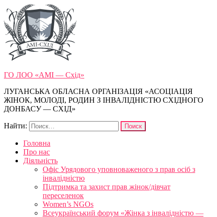
ГО ЛОО «АМІ — Схід»
ЛУГАНСЬКА ОБЛАСНА ОРГАНІЗАЦІЯ «АСОЦІАЦІЯ
ЖІНОК, МОЛОДІ, РОДИН З ІНВАЛІДНІСТЮ СХІДНОГО
ДОНБАСУ — СХІД»
Найти:
Головна
Про нас
Діяльність
Офіс Урядового уповноваженого з прав осіб з
інвалідністю
Підтримка та захист прав жінок/дівчат
переселенок
Women’s NGOs
Всеукраїнський форум «Жінка з інвалідністю —