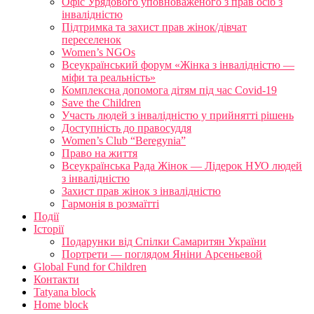
Офіс Урядового уповноваженого з прав осіб з
інвалідністю
Підтримка та захист прав жінок/дівчат
переселенок
Women’s NGOs
Всеукраїнський форум «Жінка з інвалідністю —
міфи та реальність»
Комплексна допомога дітям під час Covid-19
Save the Children
Участь людей з інвалідністю у прийнятті рішень
Доступність до правосуддя
Women’s Club “Beregynia”
Право на життя
Всеукраїнська Рада Жінок — Лідерок НУО людей
з інвалідністю
Захист прав жінок з інвалідністю
Гармонія в розмаїтті
Події
Історії
Подарунки від Спілки Самаритян України
Портрети — поглядом Яніни Арсеньевой
Global Fund for Children
Контакти
Tatyana block
Home block