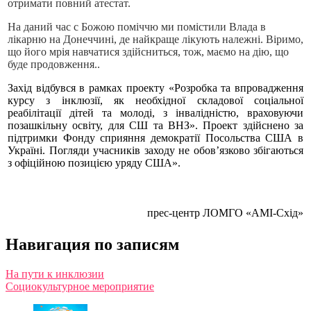
отримати повний атестат.
На даний час с Божою поміччю ми помістили Влада в
лікарню на Донеччині, де найкраще лікують належні. Віримо,
що його мрія навчатися здійсниться, тож, маємо на дію, що
буде продовження..
Захід відбувся в рамках проекту «Розробка та впровадження
курсу з інклюзії, як необхідної складової соціальної
реабілітації дітей та молоді, з інвалідністю, враховуючи
позашкільну освіту, для СШ та ВНЗ». Проект здійснено за
підтримки Фонду сприяння демократії Посольства США в
Україні. Погляди учасників заходу не обов’язково збігаються
з офіційною позицією уряду США».
прес-центр ЛОМГО «АМІ-Схід»
Навигация по записям
На пути к инклюзии
Социокультурное мероприятие