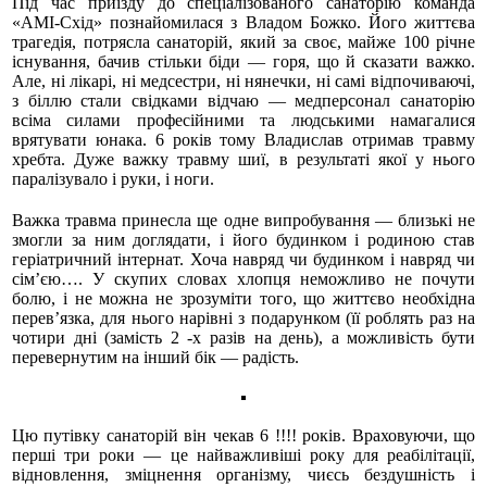
Під час приїзду до спеціалізованого санаторію команда
«АМІ-Схід» познайомилася з Владом Божко. Його життєва
трагедія, потрясла санаторій, який за своє, майже 100 річне
існування, бачив стільки біди — горя, що й сказати важко.
Але, ні лікарі, ні медсестри, ні нянечки, ні самі відпочиваючі,
з біллю стали свідками відчаю — медперсонал санаторію
всіма силами професійними та людськими намагалися
врятувати юнака. 6 років тому Владислав отримав травму
хребта. Дуже важку травму шиї, в результаті якої у нього
паралізувало і руки, і ноги.
Важка травма принесла ще одне випробування — близькі не
змогли за ним доглядати, і його будинком і родиною став
геріатричний інтернат. Хоча навряд чи будинком і навряд чи
сім’єю…. У скупих словах хлопця неможливо не почути
болю, і не можна не зрозуміти того, що життєво необхідна
перев’язка, для нього нарівні з подарунком (її роблять раз на
чотири дні (замість 2 -х разів на день), а можливість бути
перевернутим на інший бік — радість.
Цю путівку санаторій він чекав 6 !!!! років. Враховуючи, що
перші три роки — це найважливіші року для реабілітації,
відновлення, зміцнення організму, чиєсь бездушність і