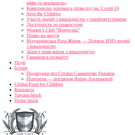
міфи та реальність»
Комплексна допомога дітям під час Covid-19
Save the Children
Участь людей з інвалідністю у прийнятті рішень
Доступність до правосуддя
Women’s Club “Beregynia”
Право на життя
Всеукраїнська Рада Жінок — Лідерок НУО людей
з інвалідністю
Захист прав жінок з інвалідністю
Гармонія в розмаїтті
Події
Історії
Подарунки від Спілки Самаритян України
Портрети — поглядом Яніни Арсеньевой
Global Fund for Children
Контакти
Tatyana block
Home block