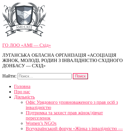
ГО ЛОО «АМІ — Схід»
ЛУГАНСЬКА ОБЛАСНА ОРГАНІЗАЦІЯ «АСОЦІАЦІЯ
ЖІНОК, МОЛОДІ, РОДИН З ІНВАЛІДНІСТЮ СХІДНОГО
ДОНБАСУ — СХІД»
Найти:
Головна
Про нас
Діяльність
Офіс Урядового уповноваженого з прав осіб з
інвалідністю
Підтримка та захист прав жінок/дівчат
переселенок
Women’s NGOs
Всеукраїнський форум «Жінка з інвалідністю —