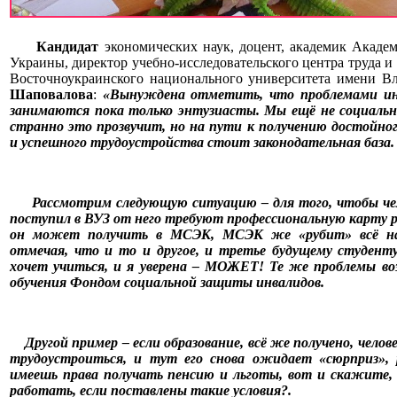
Кандидат
экономических наук, доцент, академик Акаде
Украины, директор учебно-исследовательского центра труда 
Восточноукраинского национального университета имени 
Шаповалова
:
«Вынуждена отметить, что проблемами ин
занимаются пока только энтузиасты. Мы ещё не социально
странно это прозвучит, но на пути к получению достойног
и успешного трудоустройства стоит законодательная база.
Рассмотрим следующую ситуацию – для того, чтобы чел
поступил в ВУЗ от него требуют профессиональную карту 
он может получить в МСЭК, МСЭК же «рубит» всё на
отмечая, что и то и другое, и третье будущему студенту
хочет учиться, и я уверена – МОЖЕТ! Те же проблемы в
обучения Фондом социальной защиты инвалидов.
Другой пример – если образование, всё же получено, челове
трудоустроиться, и тут его снова ожидает «сюрприз», 
имеешь права получать пенсию и льготы, вот и скажите,
работать, если поставлены такие условия?.