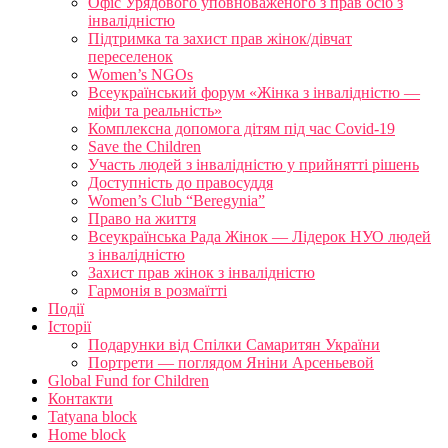
Офіс Урядового уповноваженого з прав осіб з
інвалідністю
Підтримка та захист прав жінок/дівчат
переселенок
Women’s NGOs
Всеукраїнський форум «Жінка з інвалідністю —
міфи та реальність»
Комплексна допомога дітям під час Covid-19
Save the Children
Участь людей з інвалідністю у прийнятті рішень
Доступність до правосуддя
Women’s Club “Beregynia”
Право на життя
Всеукраїнська Рада Жінок — Лідерок НУО людей
з інвалідністю
Захист прав жінок з інвалідністю
Гармонія в розмаїтті
Події
Історії
Подарунки від Спілки Самаритян України
Портрети — поглядом Яніни Арсеньевой
Global Fund for Children
Контакти
Tatyana block
Home block