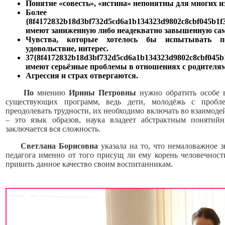
Понятие «совесть», «истина» непонятны для многих 
Более
{8f4172832b18d3bf732d5cd6a1b134323d9802c8cbf045b1f
имеют заниженную либо неадекватно завышенную сам
Чувства, которые хотелось бы испытывать по
удовольствие, интерес.
37{8f4172832b18d3bf732d5cd6a1b134323d9802c8cbf045b
имеют серьёзные проблемы в отношениях с родителя
Агрессия и страх отвергаются.
По
мнению
Ирины Петровны
нужно обратить особе 
существующих программ, ведь дети, молодёжь с пробл
преодолевать трудности, их необходимо включать во взаимоде
– это язык образов, наука владеет абстрактным понятий
заключается вся сложность.
Светлана Борисовна
указала на то, что немаловажное з
педагога именно от того присущ ли ему корень человечност
привить данное качество своим воспитанникам.