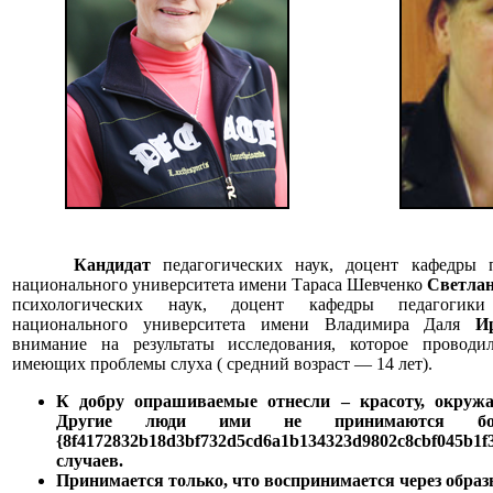
Кандидат
педагогических наук, доцент кафедры п
национального университета имени Тараса Шевченко
Светла
психологических наук, доцент кафедры педагогики 
национального университета имени Владимира Даля
И
внимание на результаты исследования, которое проводи
имеющих проблемы слуха ( средний возраст — 14 лет).
К добру опрашиваемые отнесли – красоту, окруж
Другие люди ими не принимаются 
{8f4172832b18d3bf732d5cd6a1b134323d9802c8cbf045b1f
случаев.
Принимается только, что воспринимается через образ