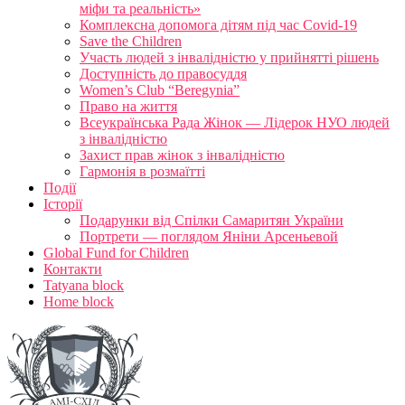
міфи та реальність»
Комплексна допомога дітям під час Covid-19
Save the Children
Участь людей з інвалідністю у прийнятті рішень
Доступність до правосуддя
Women’s Club “Beregynia”
Право на життя
Всеукраїнська Рада Жінок — Лідерок НУО людей
з інвалідністю
Захист прав жінок з інвалідністю
Гармонія в розмаїтті
Події
Історії
Подарунки від Спілки Самаритян України
Портрети — поглядом Яніни Арсеньевой
Global Fund for Children
Контакти
Tatyana block
Home block