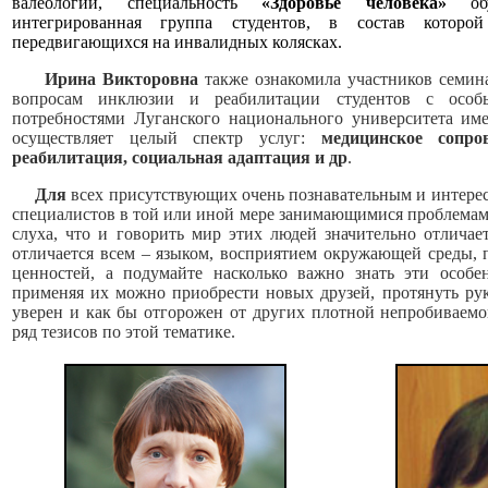
валеологии, специальность
«Здоровье человека»
обуч
интегрированная группа студентов, в состав которо
передвигающихся на инвалидных колясках.
Ирина Викторовна
также ознакомила участников семина
вопросам инклюзии и реабилитации студентов с особ
потребностями Луганского национального университета им
осуществляет целый спектр услуг:
медицинское сопро
реабилитация, социальная адаптация и др
.
Для
всех присутствующих очень познавательным и интере
специалистов в той или иной мере занимающимися проблема
слуха, что и говорить мир этих людей значительно отлича
отличается всем – языком, восприятием окружающей среды
ценностей, а подумайте насколько важно знать эти особе
применяя их можно приобрести новых друзей, протянуть ру
уверен и как бы отгорожен от других плотной непробиваемо
ряд тезисов по этой тематике.