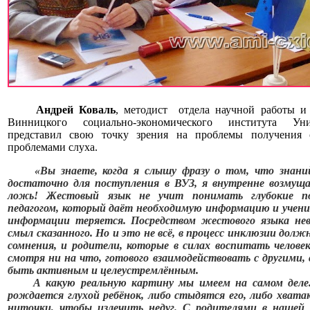
Андрей Коваль
, методист отдела научной работы и
Винницкого социально-экономического института Уни
представил свою точку зрения на проблемы получения 
проблемами слуха.
«Вы знаете, когда я слышу фразу о том, что знани
достаточно для поступления в ВУЗ, я внутренне возмущ
ложь! Жестовый язык не учит понимать глубокие п
педагогом, который даёт необходимую информацию и учени
информации теряется. Посредством жестового языка нев
смыл сказанного. Но и это не всё, в процесс инклюзии долж
сомнения, и родители, которые в силах воспитать человека
смотря ни на что, готового взаимодействовать с другими,
быть активным и целеустремлённым.
А какую реальную картину мы имеем на самом деле. 
рождается глухой ребёнок, либо стыдятся его, либо хват
ниточки, чтобы излечить недуг. С родителями в нашей 