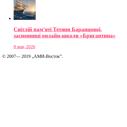
Світлій пам’яті Тетяни Баранцової,
засновниці онлайн-школи »Бригантина»
8 мая, 2026
© 2007— 2019 „АМИ-Восток”.