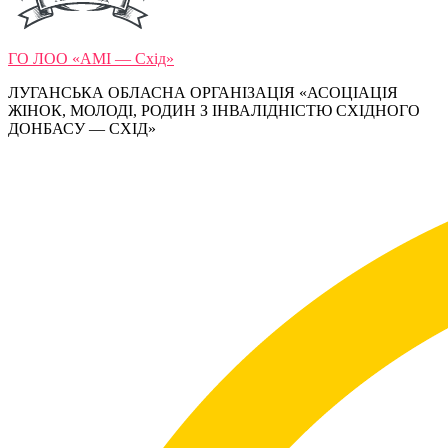
ГО ЛОО «АМІ — Схід»
ЛУГАНСЬКА ОБЛАСНА ОРГАНІЗАЦІЯ «АСОЦІАЦІЯ
ЖІНОК, МОЛОДІ, РОДИН З ІНВАЛІДНІСТЮ СХІДНОГО
ДОНБАСУ — СХІД»