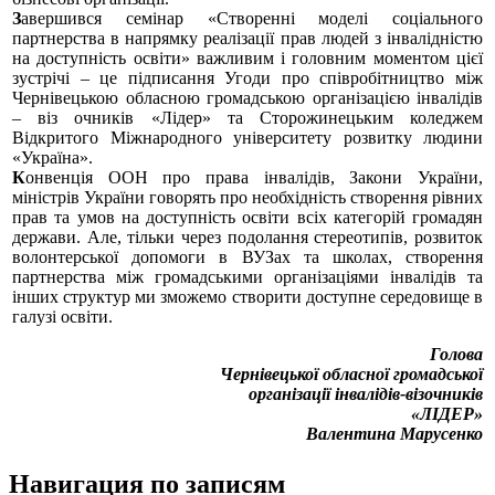
З
авершився семінар
«Створенні моделі соціального
партнерства в напрямку реалізації прав людей з інвалідністю
на доступність освіти» важливим і головним моментом цієї
зустрічі – це підписання Угоди про співробітництво між
Чернівецькою обласною громадською організацією інвалідів
– віз очників «Лідер» та Сторожинецьким коледжем
Відкритого Міжнародного університету розвитку людини
«Україна».
К
онвенція ООН про права інвалідів,
Закони України,
міністрів України говорять про необхідність створення рівних
прав та умов на доступність освіти всіх категорій громадян
держави. Але, тільки через подолання стереотипів, розвиток
волонтерської допомоги в ВУЗах та школах, створення
партнерства між громадськими організаціями інвалідів та
інших структур ми зможемо створити доступне середовище в
галузі освіти.
Голова
Чернівецької обласної громадської
організації інвалідів-візочників
«ЛІДЕР»
Валентина Марусенко
Навигация по записям