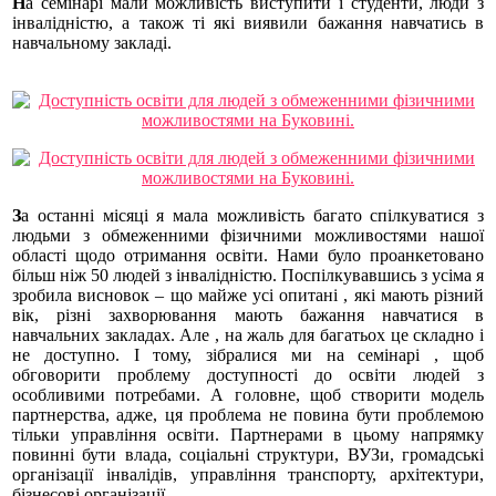
Н
а семінарі мали можливість виступити і студенти,
люди з
інвалідністю, а також ті які виявили бажання навчатись в
навчальному закладі.
З
а останні місяці я мала можливість
багато спілкуватися з
людьми з обмеженними фізичними можливостями нашої
області щодо отримання освіти. Нами було проанкетовано
більш ніж 50 людей з інвалідністю. Поспілкувавшись з усіма я
зробила висновок – що майже усі опитані , які мають різний
вік, різні захворювання мають бажання навчатися в
навчальних закладах. Але , на жаль для багатьох це складно і
не доступно. І тому, зібралися ми на семінарі , щоб
обговорити проблему доступності до освіти людей з
особливими потребами. А головне, щоб створити модель
партнерства, адже, ця проблема не повина бути проблемою
тільки управління освіти. Партнерами в цьому напрямку
повинні бути влада, соціальні структури, ВУЗи, громадські
організації інвалідів, управління транспорту, архітектури,
бізнесові організації.