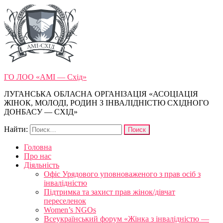
ГО ЛОО «АМІ — Схід»
ЛУГАНСЬКА ОБЛАСНА ОРГАНІЗАЦІЯ «АСОЦІАЦІЯ
ЖІНОК, МОЛОДІ, РОДИН З ІНВАЛІДНІСТЮ СХІДНОГО
ДОНБАСУ — СХІД»
Найти:
Головна
Про нас
Діяльність
Офіс Урядового уповноваженого з прав осіб з
інвалідністю
Підтримка та захист прав жінок/дівчат
переселенок
Women’s NGOs
Всеукраїнський форум «Жінка з інвалідністю —