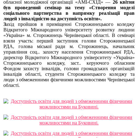
обласної молодіжної організації «АМІ-СХІД» —
26 квітня
був проведений семінар на тему «Створення моделі
соціального партнерства в напрямку реалізації прав
людей з інвалідністю на доступність освіти».
З
ахід пройшов в приміщенні
Сторожинецького коледжу
Відкритого Міжнародного університету розвитку людини
«Україна» м. Сторожинець Чернівецької області. В семінарі
взяли участь: перший заступник голови Сторожинецької
РДА, голова міської ради м. Сторожинець, начальник
управління соц.. захисту населення Сторожинецької РДА,
директор Відкритого Міжнародного університету «Україна»
Сторожинецького коледжу, заст.. керуючого обласним
Фондом захисту інвалідів, голови громадських організацій
інвалідів області, студенти Сторожинецького коледжу та
люди з обмеженними фізичними можливостями Чернівецької
області.