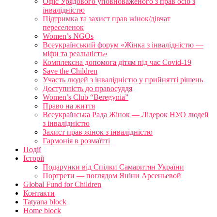
Офіс Урядового уповноваженого з прав осіб з
інвалідністю
Підтримка та захист прав жінок/дівчат
переселенок
Women’s NGOs
Всеукраїнський форум «Жінка з інвалідністю —
міфи та реальність»
Комплексна допомога дітям під час Covid-19
Save the Children
Участь людей з інвалідністю у прийнятті рішень
Доступність до правосуддя
Women’s Club “Beregynia”
Право на життя
Всеукраїнська Рада Жінок — Лідерок НУО людей
з інвалідністю
Захист прав жінок з інвалідністю
Гармонія в розмаїтті
Події
Історії
Подарунки від Спілки Самаритян України
Портрети — поглядом Яніни Арсеньевой
Global Fund for Children
Контакти
Tatyana block
Home block