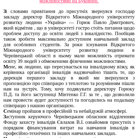
З
і словами привітання до присутніх
звернувся господар
закладу директор Відкритого Міжнародного університету
розвитку людини «Україна» — Горюк Павло Дмитрович,
який відмітив , що в університеті гостро стоїть питання щодо
проблем доступу до освіти людей з інвалідністю. Пообіцяв
також зробити максимально доступним навчальний заклад
для особливих студентів. За роки існування Відкритого
Міжнародного університету розвитку людини в
Чернівецький області в ньому мали можливість отримати
освіту 39 людей з обмеженими фізичними можливостями.
М
ене, як людини,
що пересувається на інвалідному візку, як
керівника організації інвалідів надзвичайно тішить те, що
дирекція першого закладу в який ми звернулися з
пропозицією про співпрацю з теплотою та розумінням пішли
нам на зустріч. Тому, хочу подякувати директору Горюку
П.Д. та його заступниці Мінтенко Г.Г. за те , що дозволили
нам провести аудит доступності та погодились на подальшу
співпрацю з нашою організацією.
С
емінар пройшов в професійній та небайдужій атмосфері.
З
аступник керуючого
Чернівецьким обласним відділенням
Фонду захисту інвалідів Євлахов В.І. ознайомив присутніх з
порядком фінансування витрат на навчання інвалідів в
професійно-технічних та інших навчальних закладах.