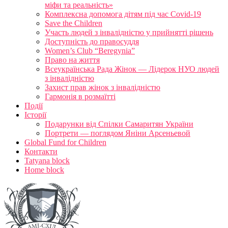
міфи та реальність»
Комплексна допомога дітям під час Covid-19
Save the Children
Участь людей з інвалідністю у прийнятті рішень
Доступність до правосуддя
Women’s Club “Beregynia”
Право на життя
Всеукраїнська Рада Жінок — Лідерок НУО людей
з інвалідністю
Захист прав жінок з інвалідністю
Гармонія в розмаїтті
Події
Історії
Подарунки від Спілки Самаритян України
Портрети — поглядом Яніни Арсеньевой
Global Fund for Children
Контакти
Tatyana block
Home block