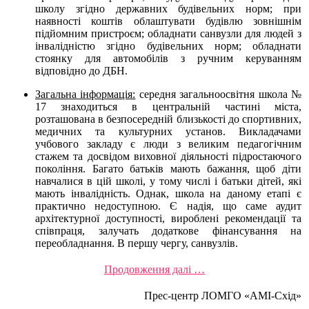
школу згідно державних будівельних норм; при
наявності коштів облаштувати будівлю зовнішнім
підйомним пристроєм; обладнати санвузли для людей з
інвалідністю згідно будівельних норм; обладнати
стоянку для автомобілів з ручним керуванням
відповідно до ДБН.
Загальна інформація:
середня загальноосвітня школа №
17 знаходиться в центральній частині міста,
розташована в безпосередній близькості до спортивних,
медичних та культурних установ. Викладачами
учбового закладу є люди з великим педагогічним
стажем та досвідом виховної діяльності підростаючого
покоління. Багато батьків мають бажання, щоб діти
навчалися в цій школі, у тому числі і батьки дітей, які
мають інвалідність. Однак, школа на даному етапі є
практично недоступною. Є надія, що саме аудит
архітектурної доступності, вироблені рекомендації та
співпраця, залучать додаткове фінансування на
переобладнання. В першу чергу, санвузлів.
Продовження далі …
Прес-центр ЛОМГО «АМІ-Схід»