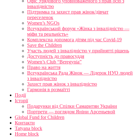
Офіс Урядового уповноваженого з прав осіб з
інвалідністю
Підтримка та захист прав жінок/дівчат
переселенок
Women’s NGOs
Всеукраїнський форум «Жінка з інвалідністю —
міфи та реальність»
Комплексна допомога дітям під час Covid-19
Save the Children
Участь людей з інвалідністю у прийнятті рішень
Доступність до правосуддя
Women’s Club “Beregynia”
Право на життя
Всеукраїнська Рада Жінок — Лідерок НУО людей
з інвалідністю
Захист прав жінок з інвалідністю
Гармонія в розмаїтті
Події
Історії
Подарунки від Спілки Самаритян України
Портрети — поглядом Яніни Арсеньевой
Global Fund for Children
Контакти
Tatyana block
Home block