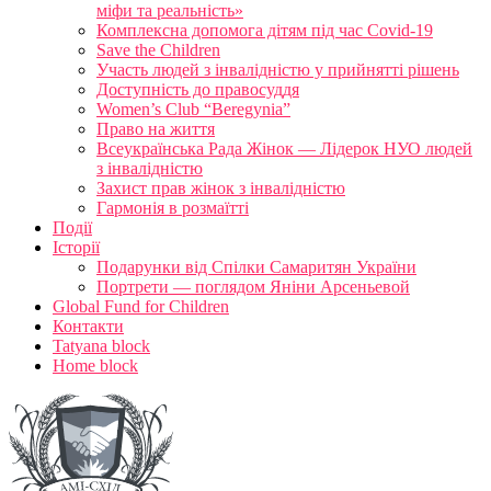
міфи та реальність»
Комплексна допомога дітям під час Covid-19
Save the Children
Участь людей з інвалідністю у прийнятті рішень
Доступність до правосуддя
Women’s Club “Beregynia”
Право на життя
Всеукраїнська Рада Жінок — Лідерок НУО людей
з інвалідністю
Захист прав жінок з інвалідністю
Гармонія в розмаїтті
Події
Історії
Подарунки від Спілки Самаритян України
Портрети — поглядом Яніни Арсеньевой
Global Fund for Children
Контакти
Tatyana block
Home block