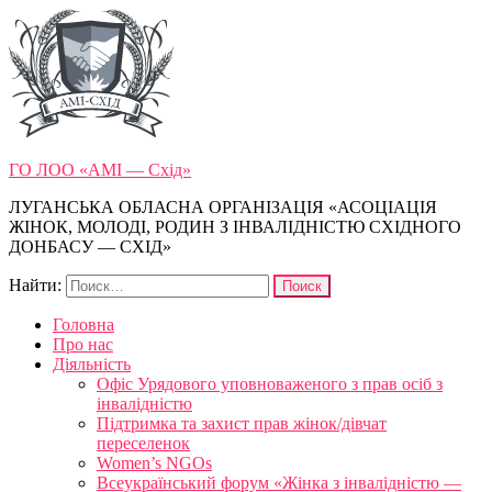
ГО ЛОО «АМІ — Схід»
ЛУГАНСЬКА ОБЛАСНА ОРГАНІЗАЦІЯ «АСОЦІАЦІЯ
ЖІНОК, МОЛОДІ, РОДИН З ІНВАЛІДНІСТЮ СХІДНОГО
ДОНБАСУ — СХІД»
Найти:
Головна
Про нас
Діяльність
Офіс Урядового уповноваженого з прав осіб з
інвалідністю
Підтримка та захист прав жінок/дівчат
переселенок
Women’s NGOs
Всеукраїнський форум «Жінка з інвалідністю —