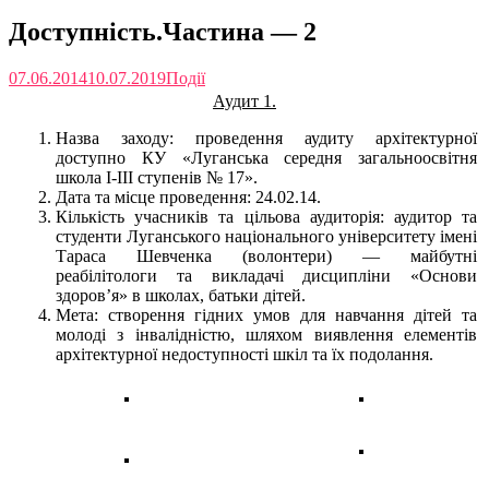
Доступність.Частина — 2
07.06.2014
10.07.2019
Події
Аудит 1.
Назва заходу: проведення аудиту архітектурної
доступно КУ «Луганська середня загальноосвітня
школа І-ІІІ ступенів № 17».
Дата та місце проведення: 24.02.14.
Кількість учасників та цільова аудиторія: аудитор та
студенти Луганського національного університету імені
Тараса Шевченка (волонтери) — майбутні
реабілітологи та викладачі дисципліни «Основи
здоров’я» в школах, батьки дітей.
Мета: створення гідних умов для навчання дітей та
молоді з інвалідністю, шляхом виявлення елементів
архітектурної недоступності шкіл та їх подолання.