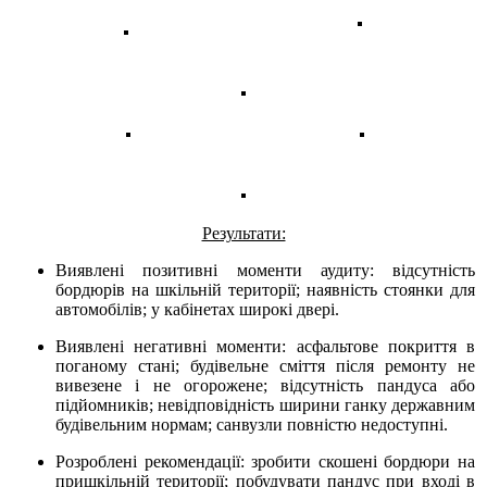
Результати:
Виявлені позитивні моменти аудиту: відсутність
бордюрів на шкільній території; наявність стоянки для
автомобілів; у кабінетах широкі двері.
Виявлені негативні моменти: асфальтове покриття в
поганому стані; будівельне сміття після ремонту не
вивезене і не огорожене; відсутність пандуса або
підйомників; невідповідність ширини ганку державним
будівельним нормам; санвузли повністю недоступні.
Розроблені рекомендації: зробити скошені бордюри на
пришкільній території; побудувати пандус при вході в