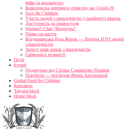
міфи та реальність»
Комплексна допомога дітям під час Covid-19
Save the Children
Участь людей з інвалідністю у прийнятті рішень
Доступність до правосуддя
Women’s Club “Beregynia”
Право на життя
Всеукраїнська Рада Жінок — Лідерок НУО людей
з інвалідністю
Захист прав жінок з інвалідністю
Гармонія в розмаїтті
Події
Історії
Подарунки від Спілки Самаритян України
Портрети — поглядом Яніни Арсеньевой
Global Fund for Children
Контакти
Tatyana block
Home block