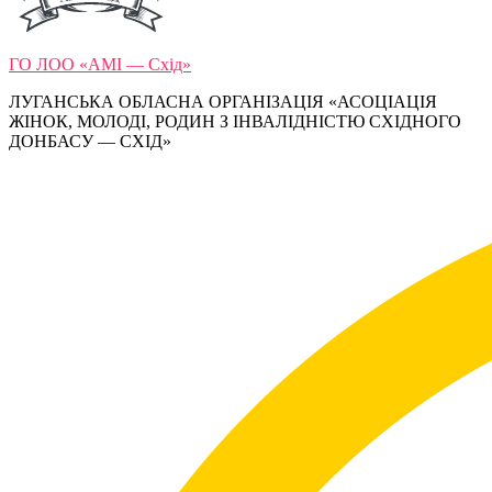
ГО ЛОО «АМІ — Схід»
ЛУГАНСЬКА ОБЛАСНА ОРГАНІЗАЦІЯ «АСОЦІАЦІЯ
ЖІНОК, МОЛОДІ, РОДИН З ІНВАЛІДНІСТЮ СХІДНОГО
ДОНБАСУ — СХІД»