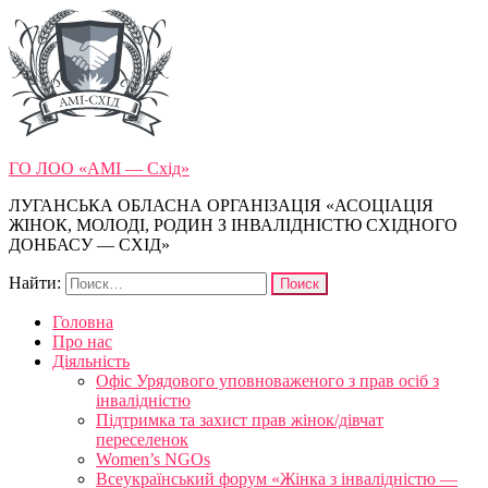
ГО ЛОО «АМІ — Схід»
ЛУГАНСЬКА ОБЛАСНА ОРГАНІЗАЦІЯ «АСОЦІАЦІЯ
ЖІНОК, МОЛОДІ, РОДИН З ІНВАЛІДНІСТЮ СХІДНОГО
ДОНБАСУ — СХІД»
Найти:
Головна
Про нас
Діяльність
Офіс Урядового уповноваженого з прав осіб з
інвалідністю
Підтримка та захист прав жінок/дівчат
переселенок
Women’s NGOs
Всеукраїнський форум «Жінка з інвалідністю —