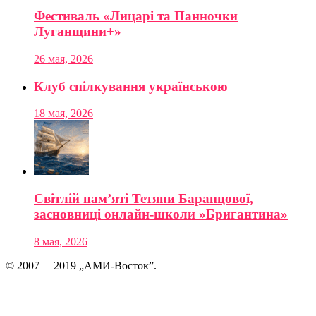
Фестиваль «Лицарі та Панночки
Луганщини+»
26 мая, 2026
Клуб спілкування українською
18 мая, 2026
Світлій пам’яті Тетяни Баранцової,
засновниці онлайн-школи »Бригантина»
8 мая, 2026
© 2007— 2019 „АМИ-Восток”.