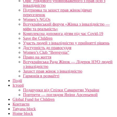
Офіс Урядового уповноваженого з прав осіб з
інвалідністю
Підтримка та захист прав жінок/дівчат
переселенок
Women’s NGOs
Всеукраїнський форум «Жінка з інвалідністю —
міфи та реальність»
Комплексна допомога дітям під час Covid-19
Save the Children
Участь людей з інвалідністю у прийнятті рішень
Доступність до правосуддя
Women’s Club “Beregynia”
Право на життя
Всеукраїнська Рада Жінок — Лідерок НУО людей
з інвалідністю
Захист прав жінок з інвалідністю
Гармонія в розмаїтті
Події
Історії
Подарунки від Спілки Самаритян України
Портрети — поглядом Яніни Арсеньевой
Global Fund for Children
Контакти
Tatyana block
Home block