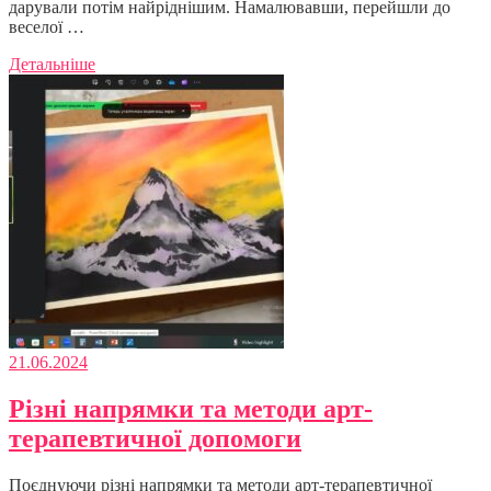
дарували потім найріднішим. Намалювавши, перейшли до
веселої …
Детальніше
21.06.2024
Різні напрямки та методи арт-
терапевтичної допомоги
Поєднуючи різні напрямки та методи арт-терапевтичної