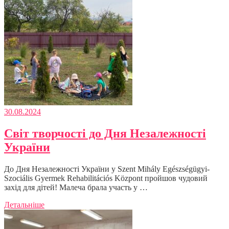
30.08.2024
Світ творчості до Дня Незалежності
України
До Дня Незалежності України у Szent Mihály Egészségügyi-
Szociális Gyermek Rehabilitációs Központ пройшов чудовий
захід для дітей! Малеча брала участь у …
Детальніше