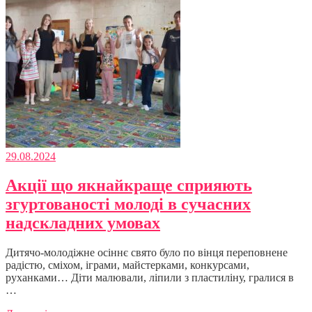
29.08.2024
Акції що якнайкраще сприяють
згуртованості молоді в сучасних
надскладних умовах
Дитячо-молодіжне осіннє свято було по вінця переповнене
радістю, сміхом, іграми, майстерками, конкурсами,
руханками… Діти малювали, ліпили з пластиліну, гралися в
…