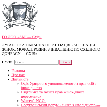
ГО ЛОО «АМІ — Схід»
ЛУГАНСЬКА ОБЛАСНА ОРГАНІЗАЦІЯ «АСОЦІАЦІЯ
ЖІНОК, МОЛОДІ, РОДИН З ІНВАЛІДНІСТЮ СХІДНОГО
ДОНБАСУ — СХІД»
Найти:
Головна
Про нас
Діяльність
Офіс Урядового уповноваженого з прав осіб з
інвалідністю
Підтримка та захист прав жінок/дівчат
переселенок
Women’s NGOs
Всеукраїнський форум «Жінка з інвалідністю —