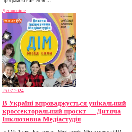
програмою вивчення …
Детальніше
25.07.2024
В Україні впроваджується унікальний
кроссекторальний проєкт — Дитяча
Інклюзивна Медіастудія
«ДІМ: Дитяча Інклюзивна Медіастудія. Місце сили» «ДІМ: