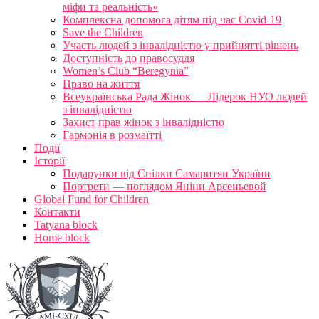
міфи та реальність»
Комплексна допомога дітям під час Covid-19
Save the Children
Участь людей з інвалідністю у прийнятті рішень
Доступність до правосуддя
Women’s Club “Beregynia”
Право на життя
Всеукраїнська Рада Жінок — Лідерок НУО людей
з інвалідністю
Захист прав жінок з інвалідністю
Гармонія в розмаїтті
Події
Історії
Подарунки від Спілки Самаритян України
Портрети — поглядом Яніни Арсеньевой
Global Fund for Children
Контакти
Tatyana block
Home block