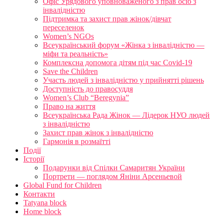
Офіс Урядового уповноваженого з прав осіб з
інвалідністю
Підтримка та захист прав жінок/дівчат
переселенок
Women’s NGOs
Всеукраїнський форум «Жінка з інвалідністю —
міфи та реальність»
Комплексна допомога дітям під час Covid-19
Save the Children
Участь людей з інвалідністю у прийнятті рішень
Доступність до правосуддя
Women’s Club “Beregynia”
Право на життя
Всеукраїнська Рада Жінок — Лідерок НУО людей
з інвалідністю
Захист прав жінок з інвалідністю
Гармонія в розмаїтті
Події
Історії
Подарунки від Спілки Самаритян України
Портрети — поглядом Яніни Арсеньевой
Global Fund for Children
Контакти
Tatyana block
Home block