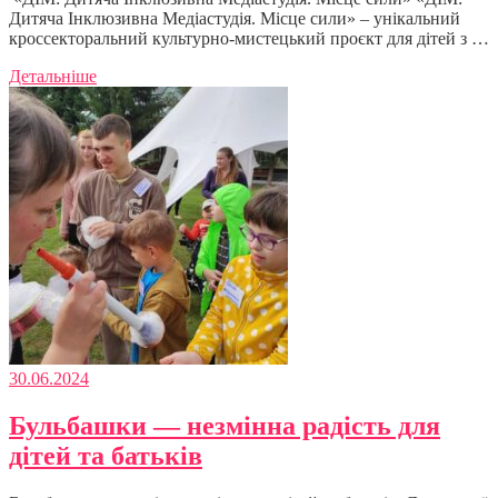
Дитяча Інклюзивна Медіастудія. Місце сили» – унікальний
кроссекторальний культурно-мистецький проєкт для дітей з …
Детальніше
30.06.2024
Бульбашки — незмінна радість для
дітей та батьків