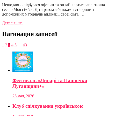
Нещодавно відбулася офлайн та онлайн арт-терапевтична
сесія «Моя сім’я». Діти разом з батьками створили з
допоміжних матеріалів аплікації своєї сім’ї, …
Детальніше
Пагинация записей
1
2
3
4
5
…
43
Фестиваль «Лицарі та Панночки
Луганщини+»
26 мая, 2026
Клуб спілкування українською