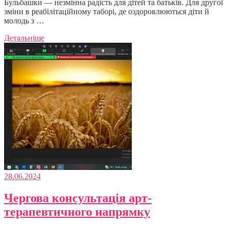
Бульбашки — незмінна радість для дітей та батьків. Для другої
зміни в реабілітаційному таборі, де оздоровлюються діти й
молодь з …
Детальніше
28.06.2024
Чергова консультація арт-
терапевтичного напрямку