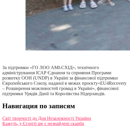
За підтримки «ГО ЛОО АМІ-СХІД», технічного
адміністрування ІСАР Єднання та сприяння Програми
розвитку ООН (UNDP) в Україні за фінансової підтримки
Європейського Союзу, наданої в межах проєкту«EU4Recovery
– Розширення можливостей громад в Україні», фінансової
підтримки Урядів Данії та Королівства Нідерландів.
Навигация по записям
Світ творчості до Дня Незалежності України
Кажуть, у Єгипті ще є незнайдені скарби