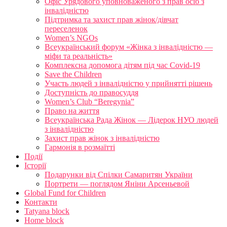
Офіс Урядового уповноваженого з прав осіб з
інвалідністю
Підтримка та захист прав жінок/дівчат
переселенок
Women’s NGOs
Всеукраїнський форум «Жінка з інвалідністю —
міфи та реальність»
Комплексна допомога дітям під час Covid-19
Save the Children
Участь людей з інвалідністю у прийнятті рішень
Доступність до правосуддя
Women’s Club “Beregynia”
Право на життя
Всеукраїнська Рада Жінок — Лідерок НУО людей
з інвалідністю
Захист прав жінок з інвалідністю
Гармонія в розмаїтті
Події
Історії
Подарунки від Спілки Самаритян України
Портрети — поглядом Яніни Арсеньевой
Global Fund for Children
Контакти
Tatyana block
Home block