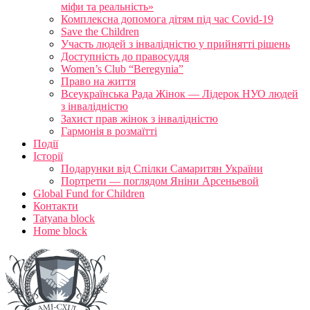
міфи та реальність»
Комплексна допомога дітям під час Covid-19
Save the Children
Участь людей з інвалідністю у прийнятті рішень
Доступність до правосуддя
Women’s Club “Beregynia”
Право на життя
Всеукраїнська Рада Жінок — Лідерок НУО людей
з інвалідністю
Захист прав жінок з інвалідністю
Гармонія в розмаїтті
Події
Історії
Подарунки від Спілки Самаритян України
Портрети — поглядом Яніни Арсеньевой
Global Fund for Children
Контакти
Tatyana block
Home block