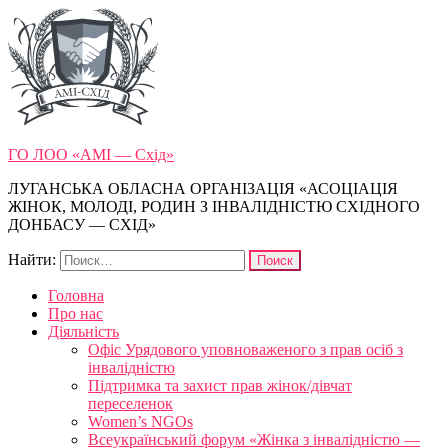
ГО ЛОО «АМІ — Схід»
ЛУГАНСЬКА ОБЛАСНА ОРГАНІЗАЦІЯ «АСОЦІАЦІЯ
ЖІНОК, МОЛОДІ, РОДИН З ІНВАЛІДНІСТЮ СХІДНОГО
ДОНБАСУ — СХІД»
Найти:
Головна
Про нас
Діяльність
Офіс Урядового уповноваженого з прав осіб з
інвалідністю
Підтримка та захист прав жінок/дівчат
переселенок
Women’s NGOs
Всеукраїнський форум «Жінка з інвалідністю —