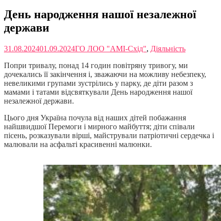
День народження нашої незалежної
держави
31.08.2024
01.09.2024
ГО ЛОО "АМІ-Схід"
,
Діяльність
Попри тривалу, понад 14 годин повітряну тривогу, ми
дочекались її закінчення і, зважаючи на можливу небезпеку,
невеликими групами зустрілись у парку, де діти разом з
мамами і татами відсвяткували День народження нашої
незалежної держави.
Цього дня Україна почула від наших дітей побажання
найшвидшої Перемоги і мирного майбуття; діти співали
пісень, розказували вірші, майстрували патріотичні сердечка і
малювали на асфальті красивенні малюнки.