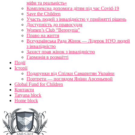
міфи та реальність»
Комплексна допомога дітям під час Covid-19
Save the Children
Участь людей з інвалідністю у прийнятті рішень
Доступність до правосуддя
Women’s Club “Beregynia”
Право на життя
Всеукраїнська Рада Жінок — Лідерок НУО людей
з інвалідністю
Захист прав жінок з інвалідністю
Гармонія в розмаїтті
Події
Історії
Подарунки від Спілки Самаритян України
Портрети — поглядом Яніни Арсеньевой
Global Fund for Children
Контакти
Tatyana block
Home block