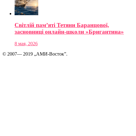
Світлій пам’яті Тетяни Баранцової,
засновниці онлайн-школи »Бригантина»
8 мая, 2026
© 2007— 2019 „АМИ-Восток”.