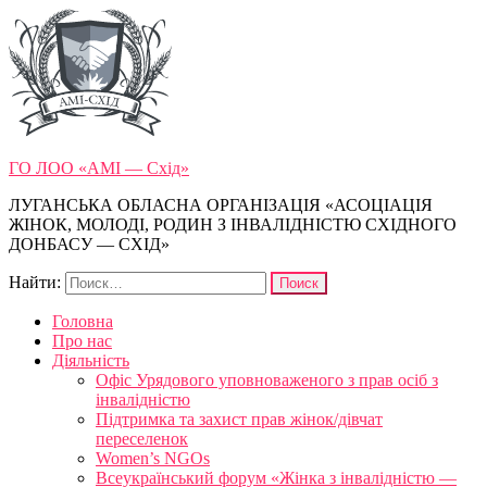
ГО ЛОО «АМІ — Схід»
ЛУГАНСЬКА ОБЛАСНА ОРГАНІЗАЦІЯ «АСОЦІАЦІЯ
ЖІНОК, МОЛОДІ, РОДИН З ІНВАЛІДНІСТЮ СХІДНОГО
ДОНБАСУ — СХІД»
Найти:
Головна
Про нас
Діяльність
Офіс Урядового уповноваженого з прав осіб з
інвалідністю
Підтримка та захист прав жінок/дівчат
переселенок
Women’s NGOs
Всеукраїнський форум «Жінка з інвалідністю —