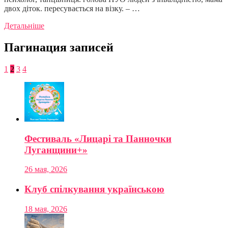
двох діток. пересувається на візку. – …
Детальніше
Пагинация записей
1
2
3
4
Фестиваль «Лицарі та Панночки
Луганщини+»
26 мая, 2026
Клуб спілкування українською
18 мая, 2026