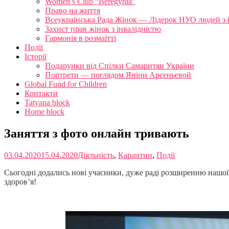
Women’s Club “Beregynia”
Право на життя
Всеукраїнська Рада Жінок — Лідерок НУО людей з 
Захист прав жінок з інвалідністю
Гармонія в розмаїтті
Події
Історії
Подарунки від Спілки Самаритян України
Портрети — поглядом Яніни Арсеньевой
Global Fund for Children
Контакти
Tatyana block
Home block
Заняття з фото онлайн тривають
03.04.2020
15.04.2020
Діяльність
,
Карантин
,
Події
Сьогодні додались нові учасники, дуже раді розширенню нашої 
здоров’я!