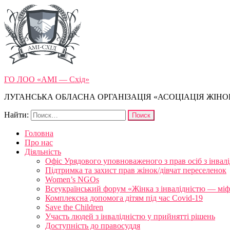
ГО ЛОО «АМІ — Схід»
ЛУГАНСЬКА ОБЛАСНА ОРГАНІЗАЦІЯ «АСОЦІАЦІЯ ЖІНОК
Найти:
Головна
Про нас
Діяльність
Офіс Урядового уповноваженого з прав осіб з інвал
Підтримка та захист прав жінок/дівчат переселенок
Women’s NGOs
Всеукраїнський форум «Жінка з інвалідністю — міфи
Комплексна допомога дітям під час Covid-19
Save the Children
Участь людей з інвалідністю у прийнятті рішень
Доступність до правосуддя