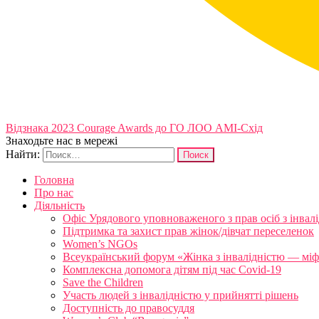
Відзнака 2023 Courage Awards до ГО ЛОО АМІ-Схід
Знаходьте нас в мережі
Найти:
Головна
Про нас
Діяльність
Офіс Урядового уповноваженого з прав осіб з інвал
Підтримка та захист прав жінок/дівчат переселенок
Women’s NGOs
Всеукраїнський форум «Жінка з інвалідністю — міфи
Комплексна допомога дітям під час Covid-19
Save the Children
Участь людей з інвалідністю у прийнятті рішень
Доступність до правосуддя