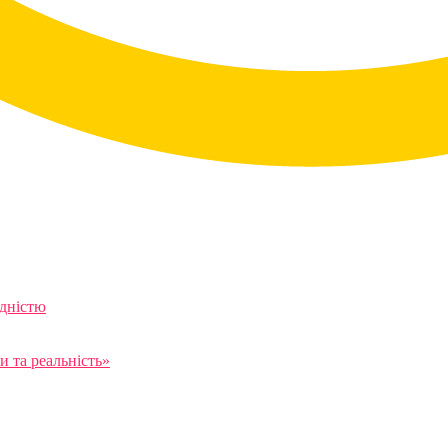
ідністю
 та реальність»