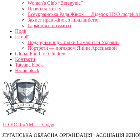
Women’s Club “Beregynia”
Право на життя
Всеукраїнська Рада Жінок — Лідерок НУО людей з 
Захист прав жінок з інвалідністю
Гармонія в розмаїтті
Події
Історії
Подарунки від Спілки Самаритян України
Портрети — поглядом Яніни Арсеньевой
Global Fund for Children
Контакти
Tatyana block
Home block
ГО ЛОО «АМІ — Схід»
ЛУГАНСЬКА ОБЛАСНА ОРГАНІЗАЦІЯ «АСОЦІАЦІЯ ЖІНОК