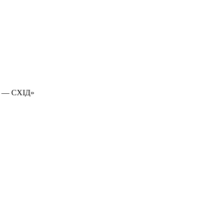
 — СХІД»