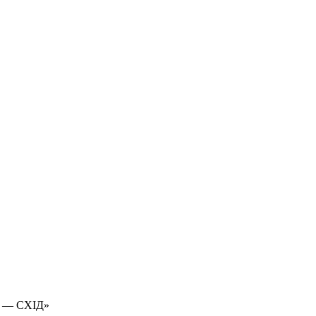
 — СХІД»