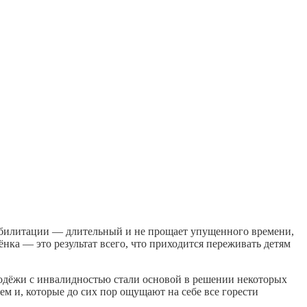
реабилитации — длительный и не прощает упущенного времени,
бёнка — это результат всего, что приходится переживать детям
одёжи с инвалидностью стали основой в решении некоторых
ем и, которые до сих пор ощущают на себе все горести