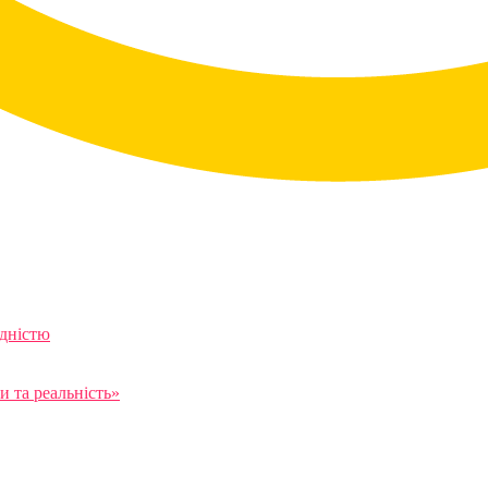
ідністю
 та реальність»