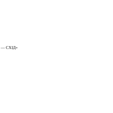
 — СХІД»