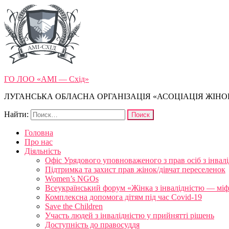
ГО ЛОО «АМІ — Схід»
ЛУГАНСЬКА ОБЛАСНА ОРГАНІЗАЦІЯ «АСОЦІАЦІЯ ЖІНОК
Найти:
Головна
Про нас
Діяльність
Офіс Урядового уповноваженого з прав осіб з інвал
Підтримка та захист прав жінок/дівчат переселенок
Women’s NGOs
Всеукраїнський форум «Жінка з інвалідністю — міфи
Комплексна допомога дітям під час Covid-19
Save the Children
Участь людей з інвалідністю у прийнятті рішень
Доступність до правосуддя