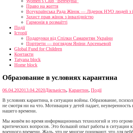
Women’s Club “Beregynia”
Право на життя
Всеукраїнська Рада Жінок — Лідерок НУО людей з 
Захист прав жінок з інвалідністю
Гармонія в розмаїтті
Події
Історії
Подарунки від Спілки Самаритян України
Портрети — поглядом Яніни Арсеньевой
Global Fund for Children
Контакти
Tatyana block
Home block
Образование в условиях карантина
06.04.2020
13.04.2020
Діяльність
,
Карантин
,
Події
В условиях карантина, в ситуации войны. Образование, психо
не смотря ни на что. Мотивация у детей падает, неуверенность 
нашего времени.
Мы живём во время информационных технологий и это огромны
критических вопросов. Это большой опыт работы в ситуации кр
военного времени. Жаль, что не многие понимают, что для реб