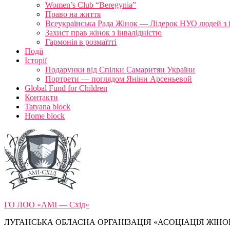
Women’s Club “Beregynia”
Право на життя
Всеукраїнська Рада Жінок — Лідерок НУО людей з 
Захист прав жінок з інвалідністю
Гармонія в розмаїтті
Події
Історії
Подарунки від Спілки Самаритян України
Портрети — поглядом Яніни Арсеньевой
Global Fund for Children
Контакти
Tatyana block
Home block
ГО ЛОО «АМІ — Схід»
ЛУГАНСЬКА ОБЛАСНА ОРГАНІЗАЦІЯ «АСОЦІАЦІЯ ЖІНОК