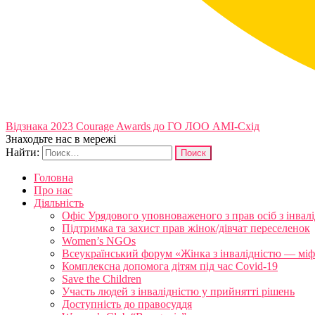
Відзнака 2023 Courage Awards до ГО ЛОО АМІ-Схід
Знаходьте нас в мережі
Найти:
Головна
Про нас
Діяльність
Офіс Урядового уповноваженого з прав осіб з інвал
Підтримка та захист прав жінок/дівчат переселенок
Women’s NGOs
Всеукраїнський форум «Жінка з інвалідністю — міфи
Комплексна допомога дітям під час Covid-19
Save the Children
Участь людей з інвалідністю у прийнятті рішень
Доступність до правосуддя