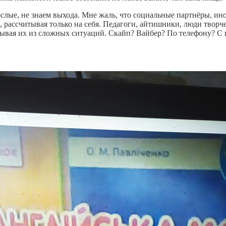
ослые, не знаем выхода. Мне жаль, что социальные партнёры, и
 рассчитывая только на себя. Педагоги, айтишники, люди творч
ывая их из сложных ситуаций. Скайп? Вайбер? По телефону? С и