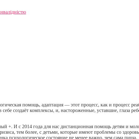
інвалідністю
логическая помощь, адаптация — этот процесс, как и процесс 
в себе создаёт комплексы, и, настороженные, уставшие, глаза ре
й +. И с 2014 года для нас дистанционная помощь детям и мол
изиса, тем более, с детьми, которые имеют проблемы со здоровь
ёнка психологическое состояние не менее важно, чем сама пища.