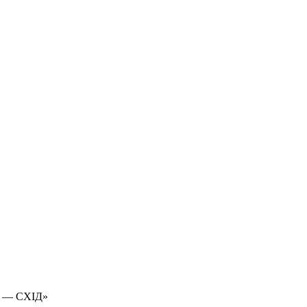
 — СХІД»