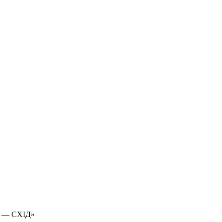
 — СХІД»