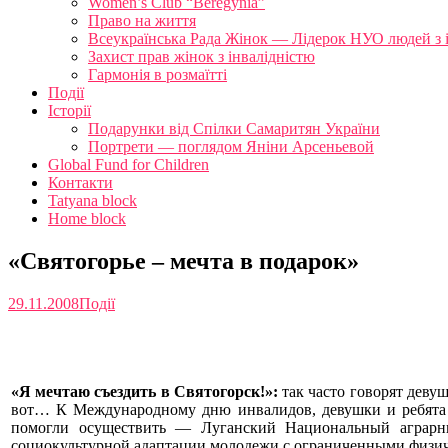
Women’s Club “Beregynia”
Право на життя
Всеукраїнська Рада Жінок — Лідерок НУО людей з 
Захист прав жінок з інвалідністю
Гармонія в розмаїтті
Події
Історії
Подарунки від Спілки Самаритян України
Портрети — поглядом Яніни Арсеньевой
Global Fund for Children
Контакти
Tatyana block
Home block
«Святогорье – мечта в подарок»
29.11.2008
Події
«Я мечтаю съездить в Святогорск!»:
так часто говорят деву
вот… К Международному дню инвалидов, девушки и ребята с
помогли осуществить — Луганский Национальный аграрн
социокультурной адаптации молодежи с ограниченными физи