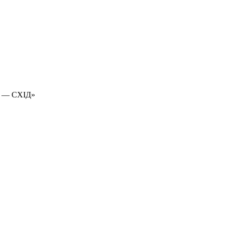
 — СХІД»