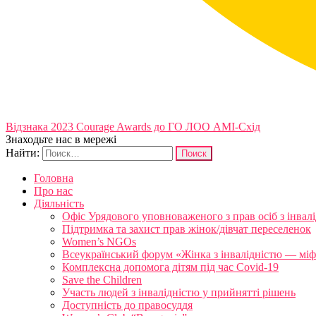
Відзнака 2023 Courage Awards до ГО ЛОО АМІ-Схід
Знаходьте нас в мережі
Найти:
Головна
Про нас
Діяльність
Офіс Урядового уповноваженого з прав осіб з інвал
Підтримка та захист прав жінок/дівчат переселенок
Women’s NGOs
Всеукраїнський форум «Жінка з інвалідністю — міфи
Комплексна допомога дітям під час Covid-19
Save the Children
Участь людей з інвалідністю у прийнятті рішень
Доступність до правосуддя