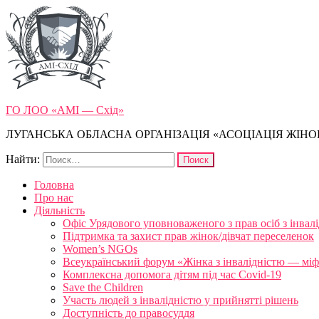
ГО ЛОО «АМІ — Схід»
ЛУГАНСЬКА ОБЛАСНА ОРГАНІЗАЦІЯ «АСОЦІАЦІЯ ЖІНОК
Найти:
Головна
Про нас
Діяльність
Офіс Урядового уповноваженого з прав осіб з інвал
Підтримка та захист прав жінок/дівчат переселенок
Women’s NGOs
Всеукраїнський форум «Жінка з інвалідністю — міфи
Комплексна допомога дітям під час Covid-19
Save the Children
Участь людей з інвалідністю у прийнятті рішень
Доступність до правосуддя