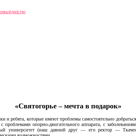
інвалідністю
«Святогорье – мечта в подарок»
шки и ребята, которые имеют проблемы самостоятельно добраться
 проблемами опорно-двигательного аппарата, с заболеваниями
ый университет (наш давний друг — его ректор — Ткаченк
ческими возможностями.