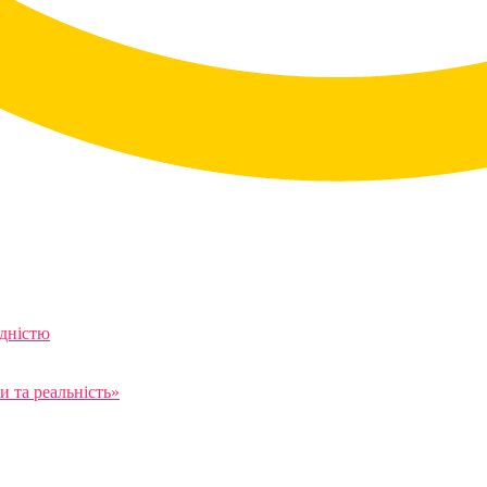
ідністю
 та реальність»