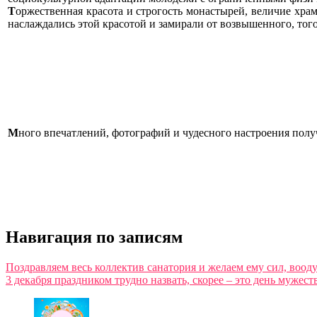
Т
оржественная красота и строгость монастырей, величие храм
наслаждались этой красотой и замирали от возвышенного, того
М
ного впечатлений, фотографий и чудесного настроения полу
Навигация по записям
Поздравляем весь коллектив санатория и желаем ему сил, воод
3 декабря праздником трудно назвать, скорее – это день мужест