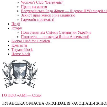
Women’s Club “Beregynia”
Право на життя
Всеукраїнська Рада Жінок — Лідерок НУО людей з 
Захист прав жінок з інвалідністю
Гармонія в розмаїтті
Події
Історії
Подарунки від Спілки Самаритян України
Портрети — поглядом Яніни Арсеньевой
Global Fund for Children
Контакти
Tatyana block
Home block
ГО ЛОО «АМІ — Схід»
ЛУГАНСЬКА ОБЛАСНА ОРГАНІЗАЦІЯ «АСОЦІАЦІЯ ЖІНОК