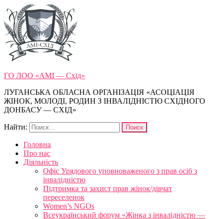
ГО ЛОО «АМІ — Схід»
ЛУГАНСЬКА ОБЛАСНА ОРГАНІЗАЦІЯ «АСОЦІАЦІЯ
ЖІНОК, МОЛОДІ, РОДИН З ІНВАЛІДНІСТЮ СХІДНОГО
ДОНБАСУ — СХІД»
Найти:
Головна
Про нас
Діяльність
Офіс Урядового уповноваженого з прав осіб з
інвалідністю
Підтримка та захист прав жінок/дівчат
переселенок
Women’s NGOs
Всеукраїнський форум «Жінка з інвалідністю —