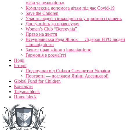
міфи та реальність»
Комплексна допомога дітям під час Covid-19
Save the Children
Участь людей з інвалідністю у прийнятті рішень
Доступність до правосуддя
Women’s Club “Beregynia”
Право на життя
Всеукраїнська Рада Жінок — Лідерок НУО людей
з інвалідністю
Захист прав жінок з інвалідністю
Гармонія в розмаїтті
Події
Історії
Подарунки від Спілки Самаритян України
Портрети — поглядом Яніни Арсеньевой
Global Fund for Children
Контакти
Tatyana block
Home block