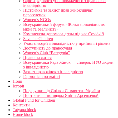
Офіс Урядового уповноваженого з прав осіб з
інвалідністю
Підтримка та захист прав жінок/дівчат
переселенок
Women’s NGOs
Всеукраїнський форум «Жінка з інвалідністю —
міфи та реальність»
Комплексна допомога дітям під час Covid-19
Save the Children
Участь людей з інвалідністю у прийнятті рішень
Доступність до правосуддя
Women’s Club “Beregynia”
Право на життя
Всеукраїнська Рада Жінок — Лідерок НУО людей
з інвалідністю
Захист прав жінок з інвалідністю
Гармонія в розмаїтті
Події
Історії
Подарунки від Спілки Самаритян України
Портрети — поглядом Яніни Арсеньевой
Global Fund for Children
Контакти
Tatyana block
Home block