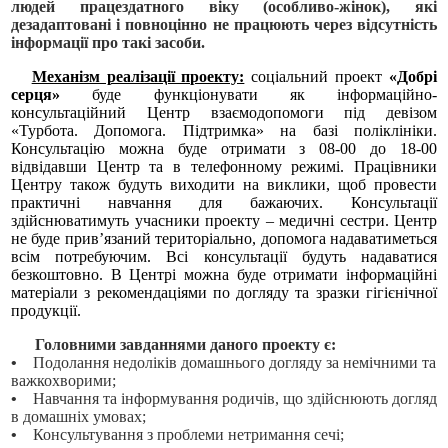
людей працездатного віку (особливо-жінок), які
дезадаптовані і повноцінно не працюють через відсутність
інформації про такі засоби.
Механізм реалізації проекту:
соціальний проект
«Добрі
серця»
буде функціонувати як інформаційно-
консультаційний Центр взаємодопомоги під девізом
«Турбота. Допомога. Підтримка» на базі поліклініки.
Консультацію можна буде отримати з 08-00 до 18-00
відвідавши Центр та в телефонному режимі. Працівники
Центру також будуть виходити на виклики, щоб провести
практичні навчання для бажаючих. Консультації
здійснюватимуть учасники проекту – медичні сестри. Центр
не буде прив’язаний територіально, допомога надаватиметься
всім потребуючим. Всі консультації будуть надаватися
безкоштовно. В Центрі можна буде отримати інформаційні
матеріали з рекомендаціями по догляду та зразки гігієнічної
продукції.
Головними завданнями даного проекту є:
•
Подолання недоліків домашнього догляду за немічними та
важкохворими;
•
Навчання та інформування родичів, що здійснюють догляд
в домашніх умовах;
•
Консультування з проблеми нетримання сечі;