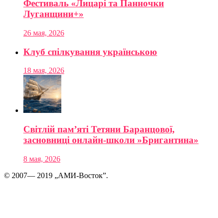
Фестиваль «Лицарі та Панночки
Луганщини+»
26 мая, 2026
Клуб спілкування українською
18 мая, 2026
Світлій пам’яті Тетяни Баранцової,
засновниці онлайн-школи »Бригантина»
8 мая, 2026
© 2007— 2019 „АМИ-Восток”.