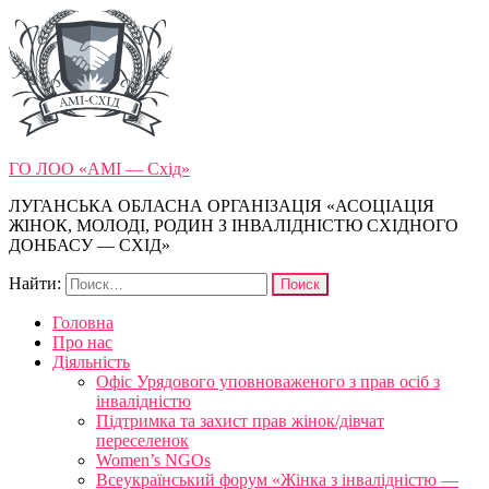
ГО ЛОО «АМІ — Схід»
ЛУГАНСЬКА ОБЛАСНА ОРГАНІЗАЦІЯ «АСОЦІАЦІЯ
ЖІНОК, МОЛОДІ, РОДИН З ІНВАЛІДНІСТЮ СХІДНОГО
ДОНБАСУ — СХІД»
Найти:
Головна
Про нас
Діяльність
Офіс Урядового уповноваженого з прав осіб з
інвалідністю
Підтримка та захист прав жінок/дівчат
переселенок
Women’s NGOs
Всеукраїнський форум «Жінка з інвалідністю —