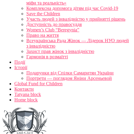
міфи та реальність»
Комплексна допомога дітям під час Covid-19
Save the Children
Участь людей з інвалідністю у прийнятті рішень
Доступність до правосуддя
Women’s Club “Beregynia”
Право на життя
Всеукраїнська Рада Жінок — Лідерок НУО людей
з інвалідністю
Захист прав жінок з інвалідністю
Гармонія в розмаїтті
Події
Історії
Подарунки від Спілки Самаритян України
Портрети — поглядом Яніни Арсеньевой
Global Fund for Children
Контакти
Tatyana block
Home block