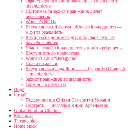
Офіс Урядового уповноваженого з прав осіб з
інвалідністю
Підтримка та захист прав жінок/дівчат
переселенок
Women’s NGOs
Всеукраїнський форум «Жінка з інвалідністю —
міфи та реальність»
Комплексна допомога дітям під час Covid-19
Save the Children
Участь людей з інвалідністю у прийнятті рішень
Доступність до правосуддя
Women’s Club “Beregynia”
Право на життя
Всеукраїнська Рада Жінок — Лідерок НУО людей
з інвалідністю
Захист прав жінок з інвалідністю
Гармонія в розмаїтті
Події
Історії
Подарунки від Спілки Самаритян України
Портрети — поглядом Яніни Арсеньевой
Global Fund for Children
Контакти
Tatyana block
Home block