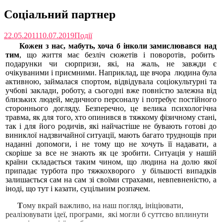
Соціальний партнер
22.05.2011
10.07.2019
Події
Кожен з нас, мабуть, хоча б інколи замислювався над
тим
, що життя має безліч сюжетів і поворотів, робить
подарунки чи сюрпризи, які, на жаль, не завжди є
очікуваними і приємними. Наприклад, ще вчора людина була
активною, займалася спортом, відвідувала соціокультурні та
учбові заклади, роботу, а сьогодні вже повністю залежна від
близьких людей, медичного персоналу і потребує постійного
стороннього догляду. Безперечно, це велика психологічна
травма, як для того, хто опинився в тяжкому фізичному стані,
так і для його родичів, які найчастіше не бувають готові до
виниклої надзвичайної ситуації, мають багато труднощів при
наданні допомоги, і не тому що не хочуть її надавати, а
скоріше за все не знають як це зробити. Ситуація у нашій
країни складається таким чином, що людина на долю якої
припадає турбота про тяжкохворого у більшості випадків
залишається сам на сам зі своїми страхами, невпевненістю, а
іноді, що тут і казати, суцільним розпачем.
Т
ому вкрай важливо, на наш погляд, ініціювати,
реалізовувати ідеї, програми, які могли б суттєво вплинути