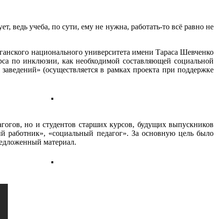
т, ведь учеба, по сути, ему не нужна, работать-то всё равно не
уганского национального университета имени Тараса Шевченко
урса по инклюзии, как необходимой составляющей социальной
заведений» (осуществляется в рамках проекта при поддержке
гогов, но и студентов старших курсов, будущих выпускников
ный работник», «социальный педагог». За основную цель было
редложенный материал.