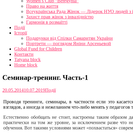
Women’s Club “Beregynia”
Право на життя
Всеукраїнська Рада Жінок — Лідерок НУО людей з 
Захист прав жінок з інвалідністю
Гармонія в розмаїтті
Події
Історії
Подарунки від Спілки Самаритян України
Портрети — поглядом Яніни Арсеньевой
Global Fund for Children
Контакти
Tatyana block
Home block
Семинар-тренинг. Часть-1
20.05.2014
10.07.2019
Події
Проводя тренинги, семинары, в частности если это касает
взглядов, а иногда и нежеланием что-либо менять у педагогов 
Естественно обобщать не стоит, настроены таким образом да
практически на том же уровне, за исключением разве что н
обучения. Вот такими условиями может «похвастаться» совре