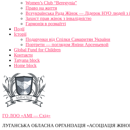
Women’s Club “Beregynia”
Право на життя
Всеукраїнська Рада Жінок — Лідерок НУО людей з 
Захист прав жінок з інвалідністю
Гармонія в розмаїтті
Події
Історії
Подарунки від Спілки Самаритян України
Портрети — поглядом Яніни Арсеньевой
Global Fund for Children
Контакти
Tatyana block
Home block
ГО ЛОО «АМІ — Схід»
ЛУГАНСЬКА ОБЛАСНА ОРГАНІЗАЦІЯ «АСОЦІАЦІЯ ЖІНОК