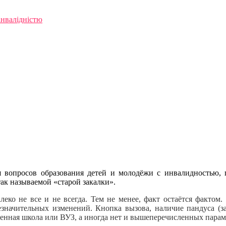
інвалідністю
ся вопросов образования детей и молодёжи с инвалидностью, 
так называемой «старой закалки».
леко не все и не всегда. Тем не менее, факт остаётся факто
езначительных изменений. Кнопка вызова, наличие пандуса (з
менная школа или ВУЗ, а иногда нет и вышеперечисленных парам