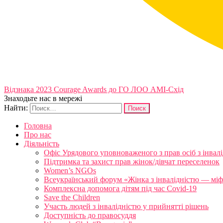
Відзнака 2023 Courage Awards до ГО ЛОО АМІ-Схід
Знаходьте нас в мережі
Найти:
Головна
Про нас
Діяльність
Офіс Урядового уповноваженого з прав осіб з інвал
Підтримка та захист прав жінок/дівчат переселенок
Women’s NGOs
Всеукраїнський форум «Жінка з інвалідністю — міфи
Комплексна допомога дітям під час Covid-19
Save the Children
Участь людей з інвалідністю у прийнятті рішень
Доступність до правосуддя