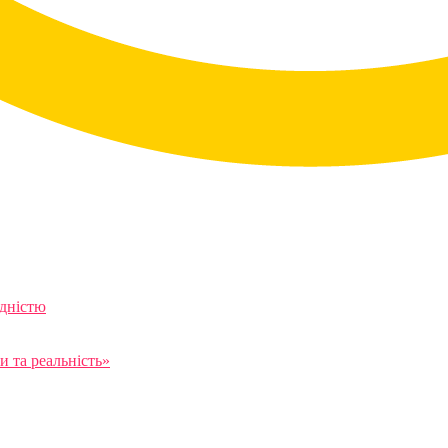
ідністю
 та реальність»