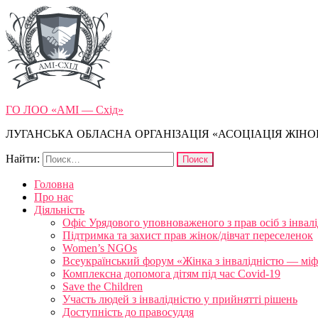
ГО ЛОО «АМІ — Схід»
ЛУГАНСЬКА ОБЛАСНА ОРГАНІЗАЦІЯ «АСОЦІАЦІЯ ЖІНОК
Найти:
Головна
Про нас
Діяльність
Офіс Урядового уповноваженого з прав осіб з інвал
Підтримка та захист прав жінок/дівчат переселенок
Women’s NGOs
Всеукраїнський форум «Жінка з інвалідністю — міфи
Комплексна допомога дітям під час Covid-19
Save the Children
Участь людей з інвалідністю у прийнятті рішень
Доступність до правосуддя