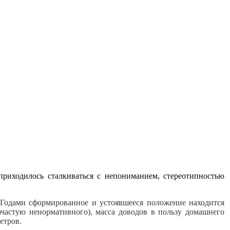
приходилось сталкиваться с непониманием, стереотипностью
м. Годами сформированное и устоявшееся положение находится
ачастую ненормативного), масса доводов в пользу домашнего
етров.