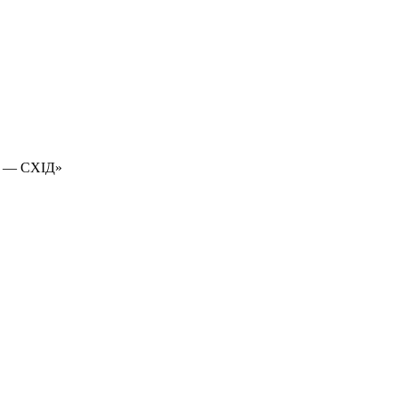
 — СХІД»