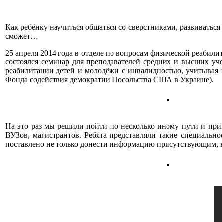
Как ребёнку научиться общаться со сверстниками, развиваться с
сможет…
25 апреля 2014 года в отделе по вопросам физической реаби
состоялся семинар для преподавателей средних и высших уч
реабилитации детей и молодёжи с инвалидностью, учитывая 
Фонда содействия демократии Посольства США в Украине).
На это раз мы решили пойти по несколько иному пути и при
ВУЗов, магистрантов. Ребята представляли такие специально
поставлено не только донести информацию присутствующим, н