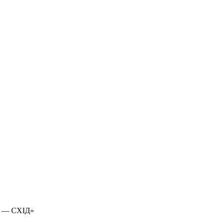
 — СХІД»