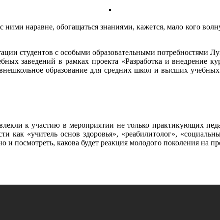
 ними наравне, обогащаться знаниями, кажется, мало кого волнуе
литации студентов с особыми образовательными потребностями Л
ебных заведений в рамках проекта «Разработка и внедрение к
внешкольное образование для средних школ и высших учебных 
влекли к участию в мероприятии не только практикующих педа
сти как «учитель основ здоровья», «реабилитолог», «социаль
о и посмотреть, какова будет реакция молодого поколения на п