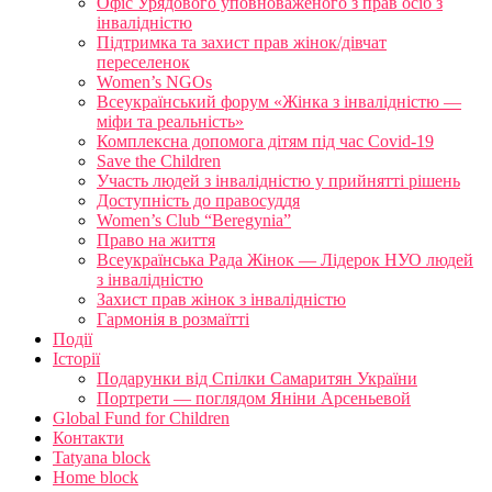
Офіс Урядового уповноваженого з прав осіб з
інвалідністю
Підтримка та захист прав жінок/дівчат
переселенок
Women’s NGOs
Всеукраїнський форум «Жінка з інвалідністю —
міфи та реальність»
Комплексна допомога дітям під час Covid-19
Save the Children
Участь людей з інвалідністю у прийнятті рішень
Доступність до правосуддя
Women’s Club “Beregynia”
Право на життя
Всеукраїнська Рада Жінок — Лідерок НУО людей
з інвалідністю
Захист прав жінок з інвалідністю
Гармонія в розмаїтті
Події
Історії
Подарунки від Спілки Самаритян України
Портрети — поглядом Яніни Арсеньевой
Global Fund for Children
Контакти
Tatyana block
Home block