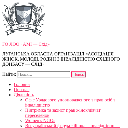
ГО ЛОО «АМІ — Схід»
ЛУГАНСЬКА ОБЛАСНА ОРГАНІЗАЦІЯ «АСОЦІАЦІЯ
ЖІНОК, МОЛОДІ, РОДИН З ІНВАЛІДНІСТЮ СХІДНОГО
ДОНБАСУ — СХІД»
Найти:
Головна
Про нас
Діяльність
Офіс Урядового уповноваженого з прав осіб з
інвалідністю
Підтримка та захист прав жінок/дівчат
переселенок
Women’s NGOs
Всеукраїнський форум «Жінка з інвалідністю —