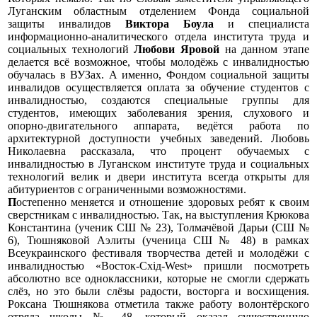
Луганским областным отделением Фонда социальной
защиты инвалидов
Виктора Боула
и специалиста
информационно-аналитического отдела института труда и
социальных технологий
Любови Яровой
на данном этапе
делается всё возможное, чтобы молодёжь с инвалидностью
обучалась в ВУЗах. А именно, Фондом социальной защиты
инвалидов осуществляется оплата за обучение студентов с
инвалидностью, создаются специальные группы для
студентов, имеющих заболевания зрения, слухового и
опорно-двигательного аппарата, ведётся работа по
архитектурной доступности учебных заведений. Любовь
Николаевна рассказала, что процент обучаемых с
инвалидностью в Луганском институте труда и социальных
технологий велик и двери института всегда открыты для
абитуриентов с ограниченными возможностями.
П
остепенно меняется и отношение здоровых
ребят к своим
сверстникам с инвалидностью. Так, на выступления Крюкова
Константина (ученик СШ № 23), Толмачёвой Дарьи (СШ №
6), Тюшняковой Аэлиты (ученица СШ № 48) в рамках
Всеукраинского фестиваля творчества детей и молодёжи с
инвалидностью «Восток-Схід-West» пришли посмотреть
абсолютно все одноклассники, которые не смогли сдержать
слёз, но это были слёзы радости, восторга и восхищения.
Роксана Тюшнякова отметила также работу волонтёрского
отряда школы № 48, который оказал существенную