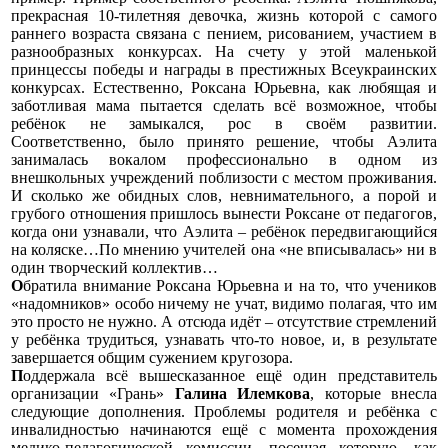
прекрасная 10-тилетняя девочка, жизнь которой с самого
раннего возраста связана с пением, рисованием, участием в
разнообразных конкурсах. На счету у этой маленькой
принцессы победы и награды в престижных Всеукраинских
конкурсах. Естественно, Роксана Юрьевна, как любящая и
заботливая мама пытается сделать всё возможное, чтобы
ребёнок не замыкался, рос в своём развитии.
Соответственно, было принято решение, чтобы Аэлита
занималась вокалом профессионально в одном из
внешкольных учреждений поблизости с местом проживания.
И сколько же обидных слов, невнимательного, а порой и
грубого отношения пришлось вынести Роксане от педагогов,
когда они узнавали, что Аэлита – ребёнок передвигающийся
на коляске…По мнению учителей она «не вписывалась» ни в
один творческий коллектив…
О
братила внимание Роксана Юрьевна и на то,
что учеников
«надомников» особо ничему не учат, видимо полагая, что им
это просто не нужно. А отсюда идёт – отсутствие стремлений
у ребёнка трудиться, узнавать что-то новое, и, в результате
завершается общим сужением кругозора.
П
оддержала всё вышесказанное ещё
один представитель
организации «Грань»
Галина Илемкова
, которые внесла
следующие дополнения. Проблемы родителя и ребёнка с
инвалидностью начинаются ещё с момента прохождения
медико-педагогической комиссии, посещая которую, как