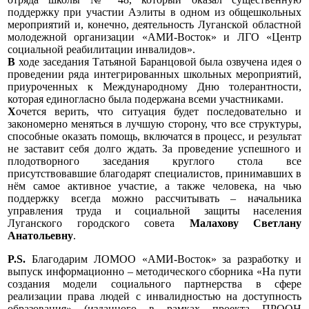
поддержку при участии Аэлиты в одном из общешкольных
мероприятий и, конечно, деятельность Луганской областной
молодежной организации «АМИ-Восток» и ЛГО «Центр
социальной реабилитации инвалидов».
В
ходе заседания Татьяной Баранцовой
была озвучена идея о
проведении ряда интегрированных школьных мероприятий,
приуроченных к Международному Дню толерантности,
которая единогласно была подержана всеми участниками.
Х
очется верить, что ситуация будет
последовательно и
закономерно меняться в лучшую сторону, что все структуры,
способные оказать помощь, включатся в процесс, и результат
не заставит себя долго ждать. За проведение успешного и
плодотворного заседания круглого стола все
присутствовавшие благодарят специалистов, принимавших в
нём самое активное участие, а также человека, на чью
поддержку всегда можно рассчитывать – начальника
управления труда и социальной защиты населения
Луганского городского совета
Малахову Светлану
Анатольевну
.
P.S.
Благодарим ЛОМОО «АМИ-Восток»
за разработку и
выпуск информационно – методического сборника «На пути
создания модели социального партнерства в сфере
реализации права людей с инвалидностью на доступность
образования» (изданного в рамках проекта ПРООН