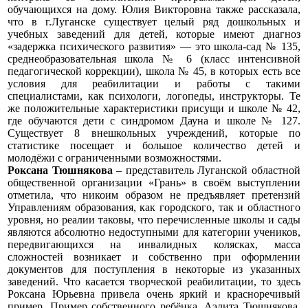
обучающихся на дому. Юлия Викторовна также рассказала,
что в г.Луганске существует целый ряд дошкольных и
учебных заведений для детей, которые имеют диагноз
«задержка психического развития» — это школа-сад № 135,
среднеобразовательная школа № 6 (класс интенсивной
педагогической коррекции), школа № 45, в которых есть все
условия для реабилитации и работы с такими
специалистами, как психологи, логопеды, инструкторы. Те
же положительные характеристики присущи и школе № 42,
где обучаются дети с синдромом Дауна и школе № 127.
Существует 8 внешкольных учреждений, которые по
статистике посещает и большое количество детей и
молодёжи с ограниченными возможностями.
Роксана Тюшнякова
– представитель Луганской
областной
общественной организации «Грань» в своём выступлении
отметила, что никоим образом не предъявляет претензий
Управлениям образования, как городского, так и областного
уровня, но реалии таковы, что перечисленные школы и сады
являются абсолютно недоступными для категории учеников,
передвигающихся на инвалидных колясках, масса
сложностей возникает и собственно при оформлении
документов для поступления в некоторые из указанных
заведений. Что касается творческой реабилитации, то здесь
Роксана Юрьевна привела очень яркий и красноречивый
пример. Пример собственного ребёнка. Аэлита Тюшнякова,