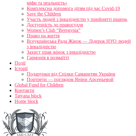
міфи та реальність»
Комплексна допомога дітям під час Covid-19
Save the Children
Участь людей з інвалідністю у прийнятті рішень
Доступність до правосуддя
Women’s Club “Beregynia”
Право на життя
Всеукраїнська Рада Жінок — Лідерок НУО людей
з інвалідністю
Захист прав жінок з інвалідністю
Гармонія в розмаїтті
Події
Історії
Подарунки від Спілки Самаритян України
Портрети — поглядом Яніни Арсеньевой
Global Fund for Children
Контакти
Tatyana block
Home block