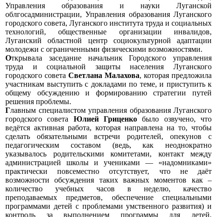
Управления образования и науки Луганской
облгосадминистрации, Управления образования Луганского
городского совета, Луганского института труда и социальных
технологий, общественные организации инвалидов,
Луганский областной центр социокультурной адаптации
молодежи с ограниченными физическими возможностями.
О
ткрывала заседание начальник Городского
управления
труда и социальной защиты населения Луганского
городского совета
Светлана Малахова
, которая предложила
участникам выступить с докладами по теме, и приступить к
общему обсуждению и формированию стратегии путей
решения проблемы.
Г
лавным специалистом управления образования
Луганского
городского совета
Юлией Гриценко
было озвучено, что
ведётся активная работа, которая направлена на то, чтобы
сделать обязательными встречи родителей, опекунов с
педагогическим составом (ведь, как неоднократно
указывалось родительскими комитетами, контакт между
администрацией школы и учениками — «надомниками»
практически повсеместно отсутствует, что не даёт
возможности обсуждения таких важных моментов как –
количество учебных часов в неделю, качество
преподаваемых предметов, обеспечение специальными
программами детей с проблемами умственного развития) и
контроль за выполнением программы для детей,