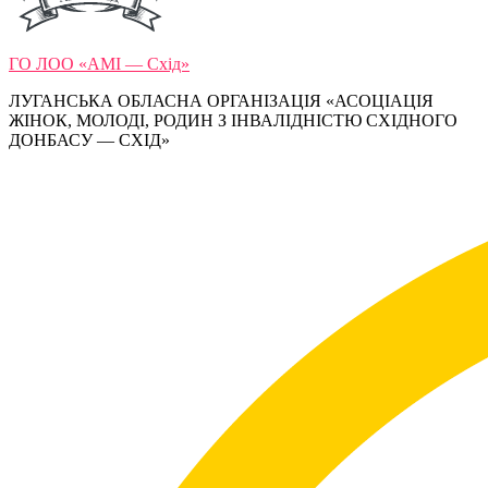
ГО ЛОО «АМІ — Схід»
ЛУГАНСЬКА ОБЛАСНА ОРГАНІЗАЦІЯ «АСОЦІАЦІЯ
ЖІНОК, МОЛОДІ, РОДИН З ІНВАЛІДНІСТЮ СХІДНОГО
ДОНБАСУ — СХІД»