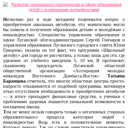
Н
есколько раз в ходе заседания поднимался
вопрос о
приобретении школьных автобусов, что значительно могло
бы помочь в получении образования детьми и молодёжью с
инвалидностью. Специалисты управления образования и
науки Луганской облгосадминистрации Сергей Гончаров и
управления образования Луганского городского совета Юлия
Гриценко, указали на тот факт, что программа «Школьный
автобус» для города не рассчитана, а только лишь для сёл, где
удаление от учебного заведения 5, 10 км. В противовес
сказанному председатель Луганской областной
общественной организации «Ассоциация молодых
инвалидов Восточного Донбасса-Восток»
Татьяна
Баранцова
отметила, что многие областные центры просто-
напросто отказываются от подобной программы, мотивируя
отказ отсутствием необходимости в приобретении автобусов
— в итоге пропадают финансовые средства, а ученики с
проблемами здоровья лишаются уникальной возможности в
посещении школы.
Т
ем не менее нельзя говорить
только о негативных сторонах
образовательного процесса категории людей с
инвалидностью Ведь есть и положительные моменты.
Которых немало. Так по словам заместителя управляющего