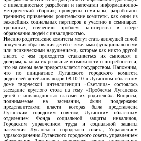
с инвалидностью; разработан и напечатан информационно-
методический сборник; проведены семинары, разработаны
тренинги; привлечены родительские комитеты, как одни из
важнейших социальных партнеров к участию в семинарах,
тренингах, изучению проблем партнерства в сфере
образования людей с инвалидностью.
И
менно родительские комитеты могут стать
движущей силой
получения образования детей с тяжелыми функциональными
или психическими нарушениями, которые как никто другой
знают, с чем приходится сталкиваться их сыновьям и
дочерям, каковы их реальные возможности и потребности и,
что на самом деле предоставляется государством. Напомним,
что по инициативе Луганского городского комитета
родителей детей-инвалидов 08.10.10 в Луганском областном
доме творческой интеллигенции «Светлица» состоялось
заседание круглого стола на тему «Проблемы Луганских
детей с инвалидностью глазами их родителей». Вопросы,
поднимаемые на заседании, были поддержаны
представителями власти, которая была представлена
Луганским городским советом, Луганским областным
отделением Фонда социальной защиты инвалидов,
Городским управлением труда и социальной защиты
населения Луганского городского совета, Управлением
здравоохранения Луганского городского совета, управлением
образования Луганского городского совета, управлением