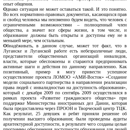
опыт общения.
О
днако ситуация не может оставаться такой.
И это понятно.
Во всех нормативно-правовых документах, касающихся прав
и свобод человека мы неизменно будем видеть, что человек с
ограниченными возможностями – полноценный член
общества, а значит все сферы жизни, в том числе, и
образование должны быть открыты и доступны ему не в
меньшей мере, чем остальным.
О
бнадёживать, в данном случае,
может тот факт, что в
Луганске и Луганской работе есть небезразличные люди,
представители общественных организаций инвалидов,
власти, которые обеспокоены и стараются предпринимать
активные шаги и действия по данному направлению. Как
позитивный, пример я могу привести успешное
осуществление проекта ЛОМОО «АМИ-Восток» «Создание
модели социального партнерства в направлении реализации
права людей с инвалидностью на доступность образования»,
который с декабря 2009 по сентябрь 2009 осуществлялся в
рамках проекта «Развитие гражданского общества» при
поддержке Министерства иностранных дел Дании, которая
была предоставлена через ПРООН и Творческий центр ТЦК.
Как результат, 25 девушек и ребят приняли решение об
получении высшего образования; были проведены аудиты
архитектурной доступности, в результате чего созданы целые
программы обеспечения доступности образования для людей