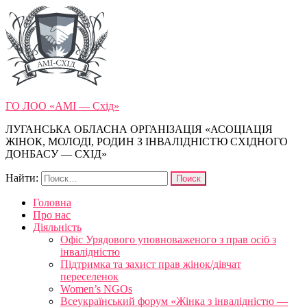
ГО ЛОО «АМІ — Схід»
ЛУГАНСЬКА ОБЛАСНА ОРГАНІЗАЦІЯ «АСОЦІАЦІЯ
ЖІНОК, МОЛОДІ, РОДИН З ІНВАЛІДНІСТЮ СХІДНОГО
ДОНБАСУ — СХІД»
Найти:
Головна
Про нас
Діяльність
Офіс Урядового уповноваженого з прав осіб з
інвалідністю
Підтримка та захист прав жінок/дівчат
переселенок
Women’s NGOs
Всеукраїнський форум «Жінка з інвалідністю —