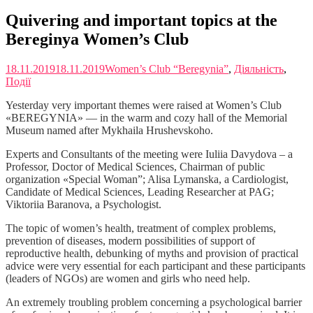
Quivering and important topics at the
Bereginya Women’s Club
18.11.2019
18.11.2019
Women’s Club “Beregynia”
,
Діяльність
,
Події
Yesterday very important themes were raised at Women’s Club
«BEREGYNIA» — in the warm and cozy hall of the Memorial
Museum named after Mykhaila Hrushevskoho.
Experts and Consultants of the meeting were Iuliia Davydova – a
Professor, Doctor of Medical Sciences, Chairman of public
organization «Special Woman”; Alisa Lymanska, a Cardiologist,
Candidate of Medical Sciences, Leading Researcher at PAG;
Viktoriia Baranova, a Psychologist.
The topic of women’s health, treatment of complex problems,
prevention of diseases, modern possibilities of support of
reproductive health, debunking of myths and provision of practical
advice were very essential for each participant and these participants
(leaders of NGOs) are women and girls who need help.
An extremely troubling problem concerning a psychological barrier