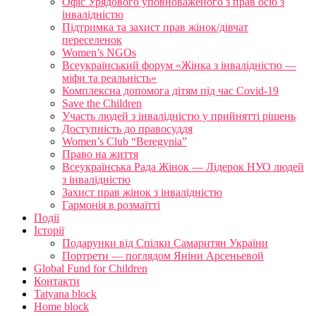
Офіс Урядового уповноваженого з прав осіб з
інвалідністю
Підтримка та захист прав жінок/дівчат
переселенок
Women’s NGOs
Всеукраїнський форум «Жінка з інвалідністю —
міфи та реальність»
Комплексна допомога дітям під час Covid-19
Save the Children
Участь людей з інвалідністю у прийнятті рішень
Доступність до правосуддя
Women’s Club “Beregynia”
Право на життя
Всеукраїнська Рада Жінок — Лідерок НУО людей
з інвалідністю
Захист прав жінок з інвалідністю
Гармонія в розмаїтті
Події
Історії
Подарунки від Спілки Самаритян України
Портрети — поглядом Яніни Арсеньевой
Global Fund for Children
Контакти
Tatyana block
Home block