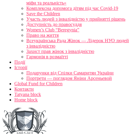
міфи та реальність»
Комплексна допомога дітям під час Covid-19
Save the Children
Участь людей з інвалідністю у прийнятті рішень
Доступність до правосуддя
Women’s Club “Beregynia”
Право на життя
Всеукраїнська Рада Жінок — Лідерок НУО людей
з інвалідністю
Захист прав жінок з інвалідністю
Гармонія в розмаїтті
Події
Історії
Подарунки від Спілки Самаритян України
Портрети — поглядом Яніни Арсеньевой
Global Fund for Children
Контакти
Tatyana block
Home block