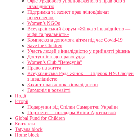
Офіс Урядового уповноваженого з прав осіб з
інвалідністю
Підтримка та захист прав жінок/дівчат
переселенок
Women’s NGOs
Всеукраїнський форум «Жінка з інвалідністю —
міфи та реальність»
Комплексна допомога дітям під час Covid-19
Save the Children
Участь людей з інвалідністю у прийнятті рішень
Доступність до правосуддя
Women’s Club “Beregynia”
Право на життя
Всеукраїнська Рада Жінок — Лідерок НУО людей
з інвалідністю
Захист прав жінок з інвалідністю
Гармонія в розмаїтті
Події
Історії
Подарунки від Спілки Самаритян України
Портрети — поглядом Яніни Арсеньевой
Global Fund for Children
Контакти
Tatyana block
Home block