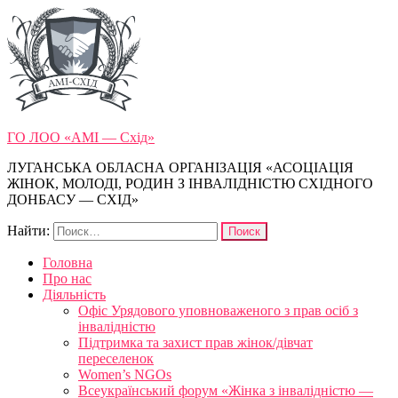
ГО ЛОО «АМІ — Схід»
ЛУГАНСЬКА ОБЛАСНА ОРГАНІЗАЦІЯ «АСОЦІАЦІЯ
ЖІНОК, МОЛОДІ, РОДИН З ІНВАЛІДНІСТЮ СХІДНОГО
ДОНБАСУ — СХІД»
Найти:
Головна
Про нас
Діяльність
Офіс Урядового уповноваженого з прав осіб з
інвалідністю
Підтримка та захист прав жінок/дівчат
переселенок
Women’s NGOs
Всеукраїнський форум «Жінка з інвалідністю —