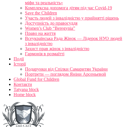
міфи та реальність»
Комплексна допомога дітям під час Covid-19
Save the Children
Участь людей з інвалідністю у прийнятті рішень
Доступність до правосуддя
Women’s Club “Beregynia”
Право на життя
Всеукраїнська Рада Жінок — Лідерок НУО людей
з інвалідністю
Захист прав жінок з інвалідністю
Гармонія в розмаїтті
Події
Історії
Подарунки від Спілки Самаритян України
Портрети — поглядом Яніни Арсеньевой
Global Fund for Children
Контакти
Tatyana block
Home block