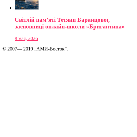
Світлій пам’яті Тетяни Баранцової,
засновниці онлайн-школи »Бригантина»
8 мая, 2026
© 2007— 2019 „АМИ-Восток”.