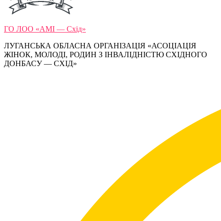
ГО ЛОО «АМІ — Схід»
ЛУГАНСЬКА ОБЛАСНА ОРГАНІЗАЦІЯ «АСОЦІАЦІЯ
ЖІНОК, МОЛОДІ, РОДИН З ІНВАЛІДНІСТЮ СХІДНОГО
ДОНБАСУ — СХІД»