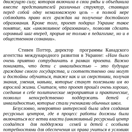
движущую силу, которая включила в свои ряды и объединила
вместе представителей различных структур, ставящих
перед собой одну немаловажную цель – в полной мере
соблюдать право всех граждан на получение достойного
образования. Кроме того, проект подарил Украине такое
понятие, как «инклюзивное образование», позволяя сделать
огромный шаг вперед, прорыв не только в педагогике, но и в
общественном сознании»
.
Стивен Поттер, директор программы Канадского
агентства международного развития в Украине:
«Нам было
очень приятно сотрудничать в рамках проекта. Важно
понимать, что дети с инвалидностью – это будущие
граждане своего государства, и соответственно они могут
и достойны обучаться, также как и их сверстники, получая
знания, умения, навыки, которые станут полезными им во
взрослой жизни. Считаем, что проект прошёл очень хорошо,
соединив в себе политические мероприятия и практические,
позволил непосредственно поддержать детей с
инвалидностью, которые стали учениками обычных школ.
Безусловно, невероятно интересной была идея создания
ресурсных центров, где в процесс работы должны были
включаться все ветви власти (инклюзивный ресурсный центр
создаётся для поддержки семей и детей с особыми
потребностями для обеспечения их права учиться в условиях