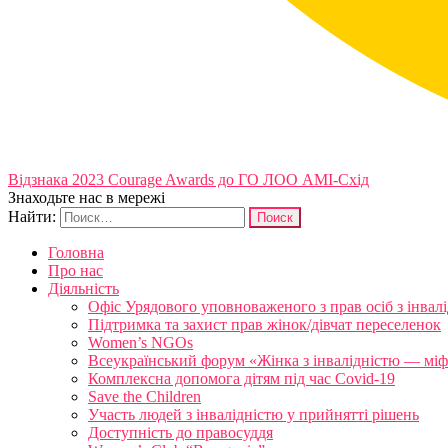
Відзнака 2023 Courage Awards до ГО ЛОО АМІ-Схід
Знаходьте нас в мережі
Найти:
Головна
Про нас
Діяльність
Офіс Урядового уповноваженого з прав осіб з інвал
Підтримка та захист прав жінок/дівчат переселенок
Women’s NGOs
Всеукраїнський форум «Жінка з інвалідністю — міфи
Комплексна допомога дітям під час Covid-19
Save the Children
Участь людей з інвалідністю у прийнятті рішень
Доступність до правосуддя