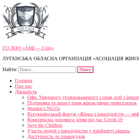
ГО ЛОО «АМІ — Схід»
ЛУГАНСЬКА ОБЛАСНА ОРГАНІЗАЦІЯ «АСОЦІАЦІЯ ЖІНОК
Найти:
Головна
Про нас
Діяльність
Офіс Урядового уповноваженого з прав осіб з інвал
Підтримка та захист прав жінок/дівчат переселенок
Women’s NGOs
Всеукраїнський форум «Жінка з інвалідністю — міфи
Комплексна допомога дітям під час Covid-19
Save the Children
Участь людей з інвалідністю у прийнятті рішень
Доступність до правосуддя