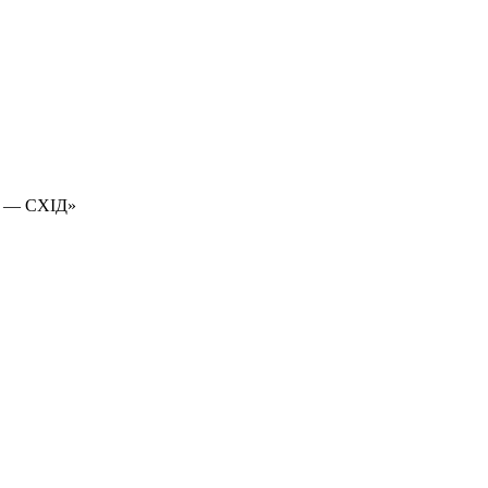
 — СХІД»