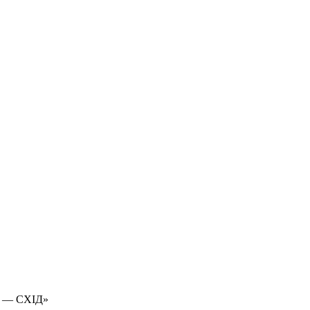
 — СХІД»