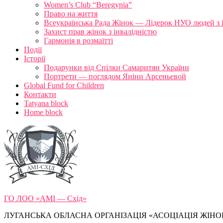
Women’s Club “Beregynia”
Право на життя
Всеукраїнська Рада Жінок — Лідерок НУО людей з 
Захист прав жінок з інвалідністю
Гармонія в розмаїтті
Події
Історії
Подарунки від Спілки Самаритян України
Портрети — поглядом Яніни Арсеньевой
Global Fund for Children
Контакти
Tatyana block
Home block
ГО ЛОО «АМІ — Схід»
ЛУГАНСЬКА ОБЛАСНА ОРГАНІЗАЦІЯ «АСОЦІАЦІЯ ЖІНОК