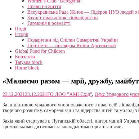
Women’s Club “Beregynia”
Право на життя
Всеукраїнська Рада Жінок — Лідерок НУО людей з 
Захист прав жінок з інвалідністю
Гармонія в розмаїтті
Події
Історії
Подарунки від Спілки Самаритян України
Портрети — поглядом Яніни Арсеньевой
Global Fund for Children
Контакти
Tatyana block
Home block
«Малюємо разом — мрії, дружбу, майбу
23.12.2021
23.12.2021
ГО ЛОО "АМІ-Схід"
,
Офіс Урядового упов
За ініціативою урядового уповноваженого з прав осіб з інвалід
творчого розвитку, самореалізації та лідерства дітей та молоді з 
Захід який стартував в Луганській області, підтриманий Управл
громадськими дитячими та молодіжними організаціями.