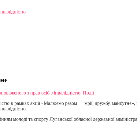
інвалідністю
тнє
новаженого з прав осіб з інвалідністю
,
Події
ністю в рамках акції «Малюємо разом — мрії, дружбу, майбутнє», 
інвалідністю.
інням молоді та спорту Луганської обласної державної адміністра