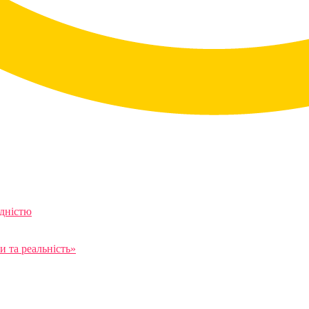
ідністю
 та реальність»