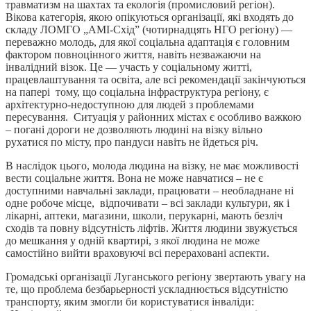
травматизм на шахтах та екологія (промисловий регіон).
Вікова категорія, якою опікуються організації, які входять до
складу ЛОМГО „АМІ-Схід” (чотирнадцять НГО регіону) —
переважно молодь, для якої соціальна адаптація є головним
фактором повноцінного життя, навіть незважаючи на
інвалідний візок. Це — участь у соціальному житті,
працевлаштування та освіта, але всі рекомендації закінчуються
на папері тому, що соціальна інфраструктура регіону, є
архітектурно-недоступною для людей з проблемами
пересування. Ситуація у районних містах є особливо важкою
– погані дороги не дозволяють людині на візку вільно
рухатися по місту, про пандуси навіть не йдеться річ.
В наслідок цього, молода людина на візку, не має можливості
вести соціальне життя. Вона не може навчатися – не є
доступними навчальні заклади, працювати – необладнане ні
одне робоче місце, відпочивати – всі заклади культури, як і
лікарні, аптеки, магазини, школи, перукарні, мають безліч
сходів та повну відсутність ліфтів. Життя людини звужується
до мешкання у одній квартирі, з якої людина не може
самостійно вийти враховуючі всі перераховані аспекти.
Громадські організації Луганського регіону звертають увагу на
те, що проблема безбарьерності ускладнюється відсутністю
транспорту, яким змогли би користуватися інваліди: