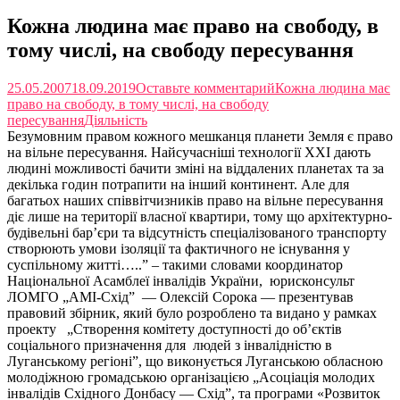
Кожна людина має право на свободу, в
тому числі, на свободу пересування
25.05.2007
18.09.2019
Оставьте комментарий
Кожна людина має
право на свободу, в тому числі, на свободу
пересування
Діяльність
Безумовним правом кожного мешканця планети Земля є право
на вільне пересування. Найсучасніші технології ХХІ дають
людині можливості бачити зміні на віддалених планетах та за
декілька годин потрапити на інший континент. Але для
багатьох наших співвітчизників право на вільне пересування
діє лише на території власної квартири, тому що архітектурно-
будівельні бар’єри та відсутність спеціалізованого транспорту
створюють умови ізоляції та фактичного не існування у
суспільному житті…..” – такими словами координатор
Національної Асамблеї інвалідів України, юрисконсульт
ЛОМГО „АМІ-Схід” — Олексій Сорока — презентував
правовий збірник, який було розроблено та видано у рамках
проекту „Створення комітету доступності до об’єктів
соціального призначення для людей з інвалідністю в
Луганському регіоні”, що виконується Луганською обласною
молодіжною громадською організацією „Асоціація молодих
інвалідів Східного Донбасу — Схід”, та програми «Розвиток