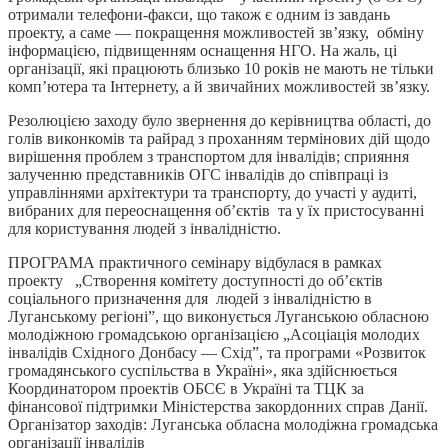
отримали телефони-факси, що також є одним із завдань
проекту, а саме — покращення можливостей зв’язку, обміну
інформацією, підвищенням оснащення НГО. На жаль, ці
організації, які працюють близько 10 років не мають не тільки
комп’ютера та Інтернету, а й звичайних можливостей зв’язку.
Резолюцією заходу було звернення до керівництва області, до
голів виконкомів та райрад з проханням термінових дій щодо
вирішення проблем з транспортом для інвалідів; сприяння
залученню представників ОГС інвалідів до співпраці із
управліннями архітектури та транспорту, до участі у аудиті,
вибраних для переоснащення об’єктів та у їх пристосуванні
для користування людей з інвалідністю.
ПРОГРАМА практичного семінару відбулася в рамках
проекту „Створення комітету доступності до об’єктів
соціального призначення для людей з інвалідністю в
Луганському регіоні”, що виконується Луганською обласною
молодіжною громадською організацією „Асоціація молодих
інвалідів Східного Донбасу — Схід”, та програми «Розвиток
громадянського суспільства в Україні», яка здійснюється
Координатором проектів ОБСЄ в Україні та ТЦК за
фінансової підтримки Міністерства закордонних справ Данії.
Організатор заходів: Луганська обласна молодіжна громадська
організації інвалідів