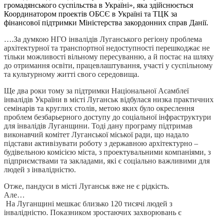
громадянського суспільства в Україні», яка здійснюється
Координатором проектів ОБСЄ в Україні та ТЦК за
фінансової підтримки Міністерства закордонних справ Данії.
….За думкою НГО інвалідів Луганського регіону проблема
архітектурної та транспортної недоступності перешкоджає не
тільки можливості вільному пересуванню, а й постає на шляху
до отримання освіти, працевлаштування, участі у суспільному
та культурному житті свого середовища.
Ще два роки тому за підтримки Національної Асамблеї
інвалідів України в місті Луганськ відбулася низка практичних
семінарів та круглих столів, метою яких було окреслення
проблем безбарьерного доступу до соціальної інфраструктури
для інвалідів Луганщини. Тоді дану програму підтримав
виконавчий комітет Луганської міської ради, що надало
підстави активізувати роботу з державною архітектурно –
будівельною комісією міста, з проектувальними компаніями, з
підприємствами та закладами, які є соціально важливими для
людей з інвалідністю.
Отже, пандуси в місті Луганськ вже не є рідкість.
Але…
На Луганщині мешкає близько 120 тисячі людей з
інвалідністю. Показником зростаючих захворювань є