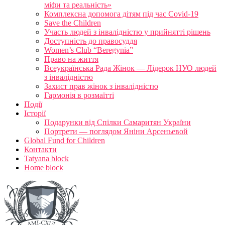
міфи та реальність»
Комплексна допомога дітям під час Covid-19
Save the Children
Участь людей з інвалідністю у прийнятті рішень
Доступність до правосуддя
Women’s Club “Beregynia”
Право на життя
Всеукраїнська Рада Жінок — Лідерок НУО людей
з інвалідністю
Захист прав жінок з інвалідністю
Гармонія в розмаїтті
Події
Історії
Подарунки від Спілки Самаритян України
Портрети — поглядом Яніни Арсеньевой
Global Fund for Children
Контакти
Tatyana block
Home block