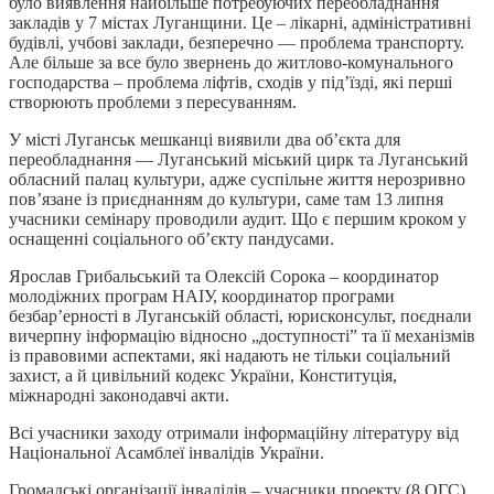
було виявлення найбільше потребуючих переобладнання
закладів у 7 містах Луганщини. Це – лікарні, адміністративні
будівлі, учбові заклади, безперечно — проблема транспорту.
Але більше за все було звернень до житлово-комунального
господарства – проблема ліфтів, сходів у під’їзді, які перші
створюють проблеми з пересуванням.
У місті Луганськ мешканці виявили два об’єкта для
переобладнання — Луганський міський цирк та Луганський
обласний палац культури, адже суспільне життя нерозривно
пов’язане із приєднанням до культури, саме там 13 липня
учасники семінару проводили аудит. Що є першим кроком у
оснащенні соціального об’єкту пандусами.
Ярослав Грибальський та Олексій Сорока – координатор
молодіжних програм НАІУ, координатор програми
безбар’ерності в Луганській області, юрисконсульт, поєднали
вичерпну інформацію відносно „доступності” та її механізмів
із правовими аспектами, які надають не тільки соціальний
захист, а й цивільний кодекс України, Конституція,
міжнародні законодавчі акти.
Всі учасники заходу отримали інформаційну літературу від
Національної Асамблеї інвалідів України.
Громадські організації інвалідів – учасники проекту (8 ОГС)