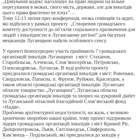
„Цивільний кодекс наголошує на праві людини на вільне
пересування в межах, свого міста, держави, але для інвалідів
цього права фактично не існує”…
Тому 12-13 липня прес-конференція, низка семінарів та аудит,
які відбулися у рамках проекту „Створення громадського
комітету доступності до об’єктів соціального призначення для
людей з інвалідністю в Луганському регіоні” для багатьох
мешканців Луганщини набули особливого сенсу.
У проекті безпосередню участь приймають 7 громадських
організацій інвалідів Луганщини з міст: Стаханов,
Старобільськ, Алчевськ, Слов’яносербськ, Петровське,
Олександрівськ, Луганськ. В ході роботи проекту
приєдналися громадські організації інвалідів з міст: Ровеньки,
Свердловськ, Папасна, п. Фрунзе, Рубіжне, Краснодон, а
також обласні громадські організації інвалідів: Луганське
обласне товариство „Луганщина”, Луганська обласна
громадська організація інвалідів та хворих на цукровий діабет
та Луганський обласний благодійний Слов’янський фонд
«Надія».
Проблема архітектурної недоступності, на жаль, є великою
хронічною хворобою нашої країни, тому проект підтримали
лідери громадських організацій інвалідів з міст Кривий Ріг,
Дніпропетровськ, Львів, Світловодськ, Сімферополь,
Кам’янець – Подільський, які приєдналися до заходів у