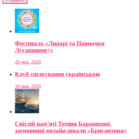
Фестиваль «Лицарі та Панночки
Луганщини+»
26 мая, 2026
Клуб спілкування українською
18 мая, 2026
Світлій пам’яті Тетяни Баранцової,
засновниці онлайн-школи »Бригантина»