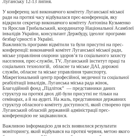
Луганську 12-13 липня.
У конференц залі виконавчого комітету Луганської міської
ради на протязі часу відбувалася прес-конференція, яку
відкрили секретар виконавчого комітету Антоніна Кузьменко
та Ярослав Грибальський, координатор Національної Асамблеї
інвалідів України, консультант Держбуду, ідеолог програми
безбар’єрності в Україні.
Важливість програми відмітили та були присутні на прес-
конференції: виконавчий комітет Луганської міської ради,
міське управління охорони здоров’я та соціального захисту
населення, прес-служби, TV, Луганський інститут праці та
соціальних технологій, обласне та міське ДАІ, дорожні
служби, обласне та міське управління транспорту,
Міжрегіональний центр професійної, медичної та соціальної
реабілітації інвалідів, Луганська міська рада жінок,
Благодійний фонд „Підліток” — представники даних
структур на протязі двох діб були присутні не тільки на
семінарах, а й на аудиті. На жаль, представники державних
структур обласного комітету доступності, який створено при
Луганський обласній державній адміністрації прес-
конференцією не зацікавилися.
Важливою інформацією для всіх виявилися результати
моніторингу, який відбувався на протязі червня, метою якого