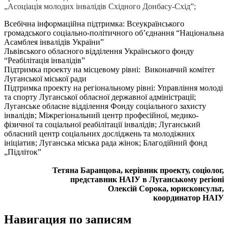
„Асоціація молодих інвалідів Східного Донбасу-Схід”;
Всебічна інформаційна підтримка: Всеукраїнського
громадського соціально-політичного об’єднання “Національна
Асамблея інвалідів України”
Львівського обласного відділення Українського фонду
“Реабілітація інвалідів”
Підтримка проекту на місцевому рівні: Виконавчий комітет
Луганської міської ради
Підтримка проекту на регіональному рівні: Управління молоді
та спорту Луганської обласної державної адміністрації;
Луганське обласне відділення Фонду соціального захисту
інвалідів; Міжрегіональний центр професійної, медико-
фізичної та соціальної реабілітації інвалідів; Луганський
обласний центр соціальних досліджень та молодіжних
ініціатив; Луганська міська рада жінок; Благодійний фонд
„Підліток”
Тетяна Баранцова, керівник проекту, соціолог,
представник НАІУ в Луганському регіоні
Олексій Сорока, юрисконсульт,
координатор НАІУ
Навигация по записям