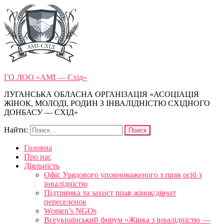
ГО ЛОО «АМІ — Схід»
ЛУГАНСЬКА ОБЛАСНА ОРГАНІЗАЦІЯ «АСОЦІАЦІЯ
ЖІНОК, МОЛОДІ, РОДИН З ІНВАЛІДНІСТЮ СХІДНОГО
ДОНБАСУ — СХІД»
Найти:
Головна
Про нас
Діяльність
Офіс Урядового уповноваженого з прав осіб з
інвалідністю
Підтримка та захист прав жінок/дівчат
переселенок
Women’s NGOs
Всеукраїнський форум «Жінка з інвалідністю —