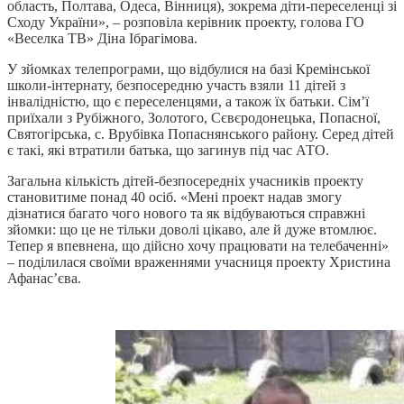
область, Полтава, Одеса, Вінниця), зокрема діти-переселенці зі
Сходу України», – розповіла керівник проекту, голова ГО
«Веселка ТВ» Діна Ібрагімова.
У зйомках телепрограми, що відбулися на базі Кремінської
школи-інтернату, безпосередню участь взяли 11 дітей з
інвалідністю, що є переселенцями, а також їх батьки. Сім’ї
приїхали з Рубіжного, Золотого, Сєвєродонецька, Попасної,
Святогірська, с. Врубівка Попаснянського району. Серед дітей
є такі, які втратили батька, що загинув під час АТО.
Загальна кількість дітей-безпосередніх учасників проекту
становитиме понад 40 осіб. «Мені проект надав змогу
дізнатися багато чого нового та як відбуваються справжні
зйомки: що це не тільки доволі цікаво, але й дуже втомлює.
Тепер я впевнена, що дійсно хочу працювати на телебаченні»
– поділилася своїми враженнями учасниця проекту Христина
Афанас’єва.