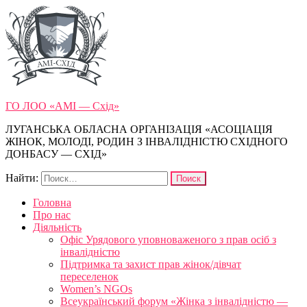
ГО ЛОО «АМІ — Схід»
ЛУГАНСЬКА ОБЛАСНА ОРГАНІЗАЦІЯ «АСОЦІАЦІЯ
ЖІНОК, МОЛОДІ, РОДИН З ІНВАЛІДНІСТЮ СХІДНОГО
ДОНБАСУ — СХІД»
Найти:
Головна
Про нас
Діяльність
Офіс Урядового уповноваженого з прав осіб з
інвалідністю
Підтримка та захист прав жінок/дівчат
переселенок
Women’s NGOs
Всеукраїнський форум «Жінка з інвалідністю —