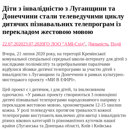
Діти з інвалідністю з Луганщини та
Донеччини стали телеведучими циклу
дитячих пізнавальних телепрограм із
перекладом жестовою мовою
22.07.2020
23.07.2020
ГО ЛОО "АМІ-Схід"
,
Діяльність
,
Події
Вчора, 21 липня 2020 року, на території Кремінської
комунальної спеціальної середньої школи-інтернату для дітей з
наслідками поліомієліту та церебральними паралічами
відбулися зйомки дитячої телепрограми за участю дітей з
інвалідністю з Луганщини та Донеччини в рамках культурно-
мистецького проекту «МИ В ЕФІРІ».
Цей проект є і дитячим, і для дітей, та інклюзивним
одночасно. «У рамках проекту створюються 3 повноцінні
дитячі пізнавальні телепрограми народознавчого напряму з
перекладом жестовою мовою, хронометражем 12-15 хвилин
кожна. У ролі телеведучих протягом тривалості кожної
телепрограми виступають виключно діти-митці з інвалідністю
різних вікових категорій із різноманітних куточків нашої
країни (Луганська та Донецька області, Київ і Київська