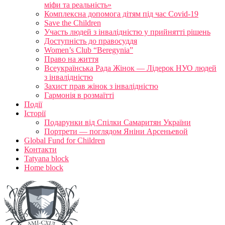
міфи та реальність»
Комплексна допомога дітям під час Covid-19
Save the Children
Участь людей з інвалідністю у прийнятті рішень
Доступність до правосуддя
Women’s Club “Beregynia”
Право на життя
Всеукраїнська Рада Жінок — Лідерок НУО людей
з інвалідністю
Захист прав жінок з інвалідністю
Гармонія в розмаїтті
Події
Історії
Подарунки від Спілки Самаритян України
Портрети — поглядом Яніни Арсеньевой
Global Fund for Children
Контакти
Tatyana block
Home block