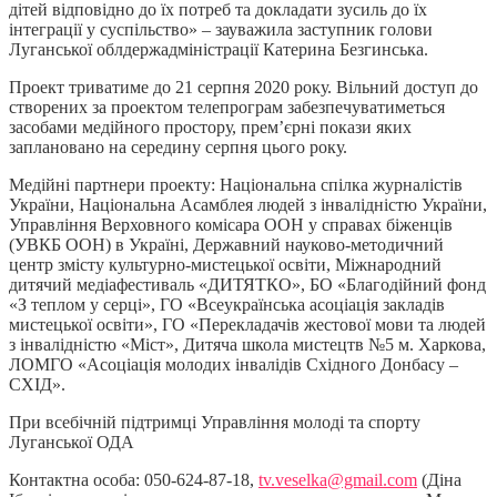
дітей відповідно до їх потреб та докладати зусиль до їх
інтеграції у суспільство» – зауважила заступник голови
Луганської облдержадміністрації Катерина Безгинська.
Проект триватиме до 21 серпня 2020 року. Вільний доступ до
створених за проектом телепрограм забезпечуватиметься
засобами медійного простору, прем’єрні покази яких
заплановано на середину серпня цього року.
Медійні партнери проекту: Національна спілка журналістів
України, Національна Асамблея людей з інвалідністю України,
Управління Верховного комісара ООН у справах біженців
(УВКБ ООН) в Україні, Державний науково-методичний
центр змісту культурно-мистецької освіти, Міжнародний
дитячий медіафестиваль «ДИТЯТКО», БО «Благодійний фонд
«З теплом у серці», ГО «Всеукраїнська асоціація закладів
мистецької освіти», ГО «Перекладачів жестової мови та людей
з інвалідністю «Міст», Дитяча школа мистецтв №5 м. Харкова,
ЛОМГО «Асоціація молодих інвалідів Східного Донбасу –
СХІД».
При всебічній підтримці Управлiння молодi та спорту
Луганської ОДА
Контактна особа: 050-624-87-18,
tv.veselka@gmail.com
(Діна