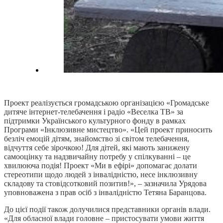
Проект реалізується громадською організацією «Громадське
дитяче інтернет-телебачення і радіо «Веселка TВ» за
підтримки Українського культурного фонду в рамках
Програми «Інклюзивне мистецтво». «Цей проект приносить
безліч емоцій дітям, знайомство зі світом телебачення,
відчуття себе зірочкою! Для дітей, які мають занижену
самооцінку та надзвичайну потребу у спілкуванні – це
хвилююча подія! Проект «Ми в ефірі» допомагає долати
стереотипи щодо людей з інвалідністю, несе інклюзивну
складову та стовідсотковий позитив!», – зазначила Урядова
уповноважена з прав осіб з інвалідністю Тетяна Баранцова.
До цієї події також долучилися представники органів влади.
«Для обласної влади головне – пристосувати умови життя