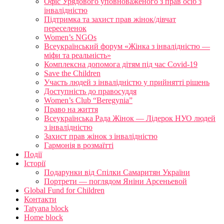
Офіс Урядового уповноваженого з прав осіб з
інвалідністю
Підтримка та захист прав жінок/дівчат
переселенок
Women’s NGOs
Всеукраїнський форум «Жінка з інвалідністю —
міфи та реальність»
Комплексна допомога дітям під час Covid-19
Save the Children
Участь людей з інвалідністю у прийнятті рішень
Доступність до правосуддя
Women’s Club “Beregynia”
Право на життя
Всеукраїнська Рада Жінок — Лідерок НУО людей
з інвалідністю
Захист прав жінок з інвалідністю
Гармонія в розмаїтті
Події
Історії
Подарунки від Спілки Самаритян України
Портрети — поглядом Яніни Арсеньевой
Global Fund for Children
Контакти
Tatyana block
Home block