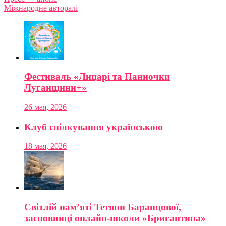
Міжнародне авторалі
Фестиваль «Лицарі та Панночки
Луганщини+»
26 мая, 2026
Клуб спілкування українською
18 мая, 2026
Світлій пам’яті Тетяни Баранцової,
засновниці онлайн-школи »Бригантина»