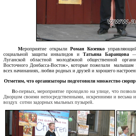
М
ероприятие открыли
Роман Козенко
управляющий
социальной защиты инвалидов и
Татьяна Баранцова
— 
Луганской областной молодёжной общественной орган
Восточного Донбасса-Восток», которые пожелали малышам и
всех начинаниях, любви родных и друзей и хорошего настроен
Отметим, что организаторы подготовили множество сюрпри
В
о-первых, мероприятие проходило на улице, что позво
Дворцом своими непосредственными, искренними и весьма и
воздух сотни задорных мыльных пузырей.