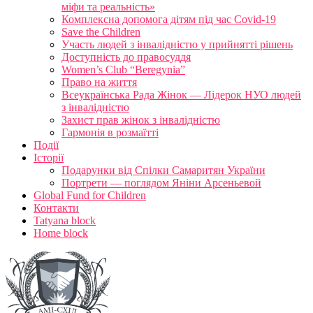
міфи та реальність»
Комплексна допомога дітям під час Covid-19
Save the Children
Участь людей з інвалідністю у прийнятті рішень
Доступність до правосуддя
Women’s Club “Beregynia”
Право на життя
Всеукраїнська Рада Жінок — Лідерок НУО людей
з інвалідністю
Захист прав жінок з інвалідністю
Гармонія в розмаїтті
Події
Історії
Подарунки від Спілки Самаритян України
Портрети — поглядом Яніни Арсеньевой
Global Fund for Children
Контакти
Tatyana block
Home block