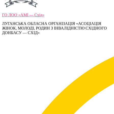
ГО ЛОО «АМІ — Схід»
ЛУГАНСЬКА ОБЛАСНА ОРГАНІЗАЦІЯ «АСОЦІАЦІЯ
ЖІНОК, МОЛОДІ, РОДИН З ІНВАЛІДНІСТЮ СХІДНОГО
ДОНБАСУ — СХІД»