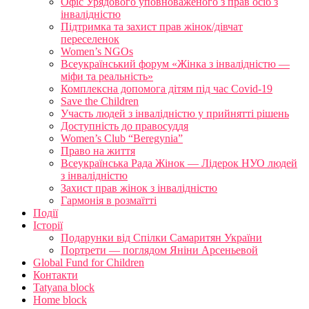
Офіс Урядового уповноваженого з прав осіб з
інвалідністю
Підтримка та захист прав жінок/дівчат
переселенок
Women’s NGOs
Всеукраїнський форум «Жінка з інвалідністю —
міфи та реальність»
Комплексна допомога дітям під час Covid-19
Save the Children
Участь людей з інвалідністю у прийнятті рішень
Доступність до правосуддя
Women’s Club “Beregynia”
Право на життя
Всеукраїнська Рада Жінок — Лідерок НУО людей
з інвалідністю
Захист прав жінок з інвалідністю
Гармонія в розмаїтті
Події
Історії
Подарунки від Спілки Самаритян України
Портрети — поглядом Яніни Арсеньевой
Global Fund for Children
Контакти
Tatyana block
Home block