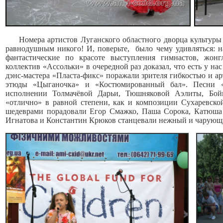
Номера артистов Луганского областного дворца культуры и
равнодушным никого! И, поверьте, было чему удивляться: 
фантастические по красоте выступления гимнастов, жонгл
коллектив «Ассольки» в очередной раз доказал, что есть у на
дэнс-мастера «Пласта-фикс» поражали зрителя гибкостью и а
этюды «Цыганочка» и «Костюмированный бал». Песни «
исполнении Толмачёвой Дарьи, Тюшняковой Аэлиты, Бой
«отлично» в равной степени, как и композиции Сухаревско
шедеврами порадовали Егор Смажко, Паша Сорока, Катюша 
Игнатова и Константин Крюков станцевали нежный и чарующи