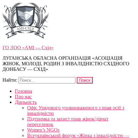
ГО ЛОО «АМІ — Схід»
ЛУГАНСЬКА ОБЛАСНА ОРГАНІЗАЦІЯ «АСОЦІАЦІЯ
ЖІНОК, МОЛОДІ, РОДИН З ІНВАЛІДНІСТЮ СХІДНОГО
ДОНБАСУ — СХІД»
Найти:
Головна
Про нас
Діяльність
Офіс Урядового уповноваженого з прав осіб з
інвалідністю
Підтримка та захист прав жінок/дівчат
переселенок
Women’s NGOs
Всеукраїнський форум «Жінка з інвалідністю —