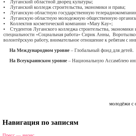
•
Луганский областной дворец культуры;
•
Луганский колледж строительства, экономики и права;
•
Луганскую областную государственную телерадиокомпани
•
Луганскую областную молодежную общественную организ
•
Коллектив косметической компании «Mary Кay»;
•
Студентов Луганского колледжа строительства, экономики и п
специальности «Социальная работа» Сирик Анны, Воротылко
волонтёрскую работу, внимательное отношение к ребятам с ин
На Международном уровне
– Глобальный фонд для детей.
На Всеукраинском уровне
– Национальную Ассамблею ин
молодёжи с
Навигация по записям
Пресс — анонс