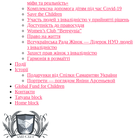
міфи та реальність»
Комплексна допомога дітям під час Covid-19
Save the Children
Участь людей з інвалідністю у прийнятті рішень
Доступність до правосуддя
Women’s Club “Beregynia”
Право на життя
Всеукраїнська Рада Жінок — Лідерок НУО людей
з інвалідністю
Захист прав жінок з інвалідністю
Гармонія в розмаїтті
Події
Історії
Подарунки від Спілки Самаритян України
Портрети — поглядом Яніни Арсеньевой
Global Fund for Children
Контакти
Tatyana block
Home block