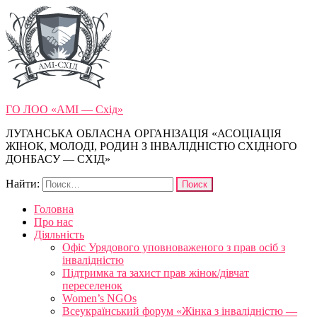
ГО ЛОО «АМІ — Схід»
ЛУГАНСЬКА ОБЛАСНА ОРГАНІЗАЦІЯ «АСОЦІАЦІЯ
ЖІНОК, МОЛОДІ, РОДИН З ІНВАЛІДНІСТЮ СХІДНОГО
ДОНБАСУ — СХІД»
Найти:
Головна
Про нас
Діяльність
Офіс Урядового уповноваженого з прав осіб з
інвалідністю
Підтримка та захист прав жінок/дівчат
переселенок
Women’s NGOs
Всеукраїнський форум «Жінка з інвалідністю —