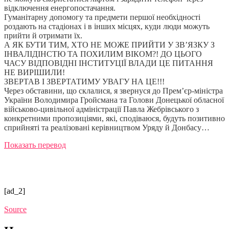
відключення енергопостачання.
Гуманітарну допомогу та предмети першої необхідності
роздають на стадіонах і в інших місцях, куди люди можуть
прийти й отримати їх.
А ЯК БУТИ ТИМ, ХТО НЕ МОЖЕ ПРИЙТИ У ЗВ’ЯЗКУ З
ІНВАЛІДІНСТЮ ТА ПОХИЛИМ ВІКОМ?! ДО ЦЬОГО
ЧАСУ ВІДПОВІДНІ ІНСТИТУЦІЇ ВЛАДИ ЦЕ ПИТАННЯ
НЕ ВИРІШИЛИ!
ЗВЕРТАВ І ЗВЕРТАТИМУ УВАГУ НА ЦЕ!!!
Через обставини, що склалися, я звернуся до Прем’єр-міністра
України Володимира Гройсмана та Голови Донецької обласної
військово-цивільної адміністрації Павла Жебрівського з
конкретними пропозиціями, які, сподіваюся, будуть позитивно
сприйняті та реалізовані керівництвом Уряду й Донбасу…
Показать перевод
[ad_2]
Source