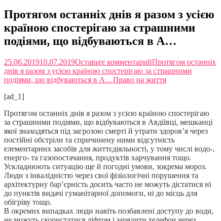
Протягом останніх днів я разом з усією
країною спостерігаю за страшними
подіями, що відбуваються в А…
25.06.2019
10.07.2019
Оставьте комментарий
Протягом останніх
днів я разом з усією країною спостерігаю за страшними
подіями, що відбуваються в А…
Право на життя
[ad_1]
Протягом останніх днів я разом з усією країною спостерігаю
за страшними подіями, що відбуваються в Авдіївці, мешканці
якої знаходяться під загрозою смерті й утрати здоров’я через
постійні обстріли та спричинену ними відсутність
елементарних засобів для життєдіяльності, у тому числі водо-,
енерго- та газопостачання, продуктів харчування тощо.
Ускладнюють ситуацію ще й погодні умови, зокрема мороз.
Люди з інвалідністю через свої фізіологічні порушення та
архітектурну бар’єрність досить часто не можуть дістатися ні
до пунктів видачі гуманітарної допомоги, ні до місць для
обігріву тощо.
В окремих випадках люди навіть позбавлені доступу до води,
не можуть скористатися ліфтом і зарядити телефон через