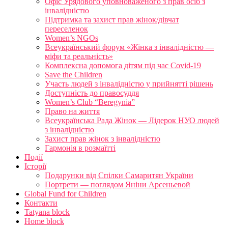
Офіс Урядового уповноваженого з прав осіб з
інвалідністю
Підтримка та захист прав жінок/дівчат
переселенок
Women’s NGOs
Всеукраїнський форум «Жінка з інвалідністю —
міфи та реальність»
Комплексна допомога дітям під час Covid-19
Save the Children
Участь людей з інвалідністю у прийнятті рішень
Доступність до правосуддя
Women’s Club “Beregynia”
Право на життя
Всеукраїнська Рада Жінок — Лідерок НУО людей
з інвалідністю
Захист прав жінок з інвалідністю
Гармонія в розмаїтті
Події
Історії
Подарунки від Спілки Самаритян України
Портрети — поглядом Яніни Арсеньевой
Global Fund for Children
Контакти
Tatyana block
Home block