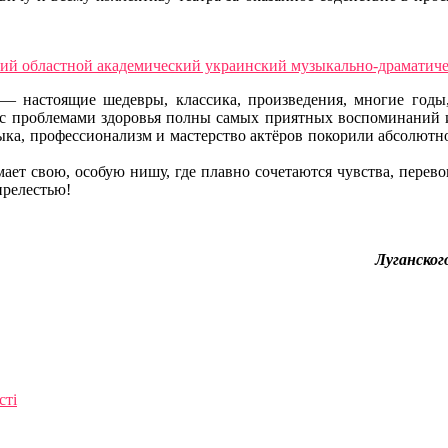
— настоящие шедевры, классика, произведения, многие годы,
и с проблемами здоровья полны самых приятных воспоминаний 
ка, профессионализм и мастерство актёров покорили абсолютн
ает свою, особую нишу, где плавно сочетаются чувства, перево
прелестью!
Луганског
сті