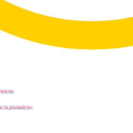
ідністю
 та реальність»