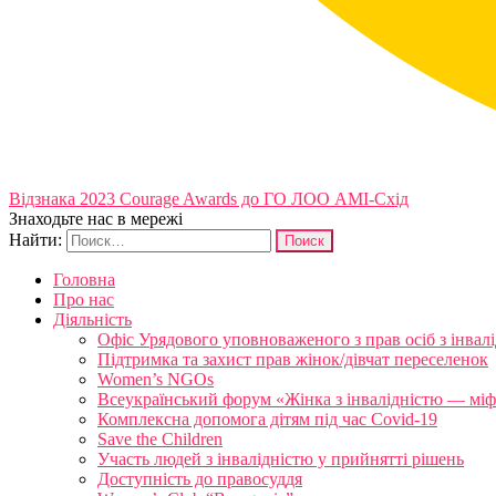
Відзнака 2023 Courage Awards до ГО ЛОО АМІ-Схід
Знаходьте нас в мережі
Найти:
Головна
Про нас
Діяльність
Офіс Урядового уповноваженого з прав осіб з інвал
Підтримка та захист прав жінок/дівчат переселенок
Women’s NGOs
Всеукраїнський форум «Жінка з інвалідністю — міфи
Комплексна допомога дітям під час Covid-19
Save the Children
Участь людей з інвалідністю у прийнятті рішень
Доступність до правосуддя