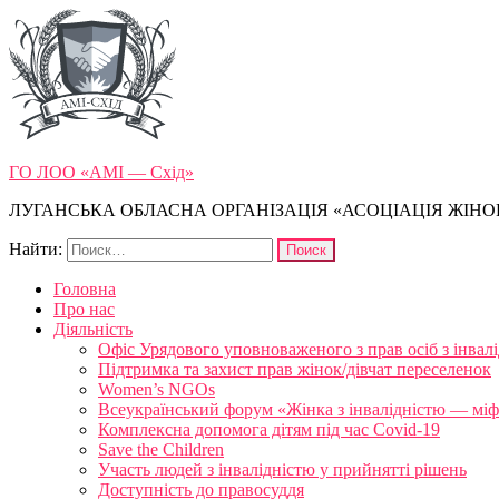
ГО ЛОО «АМІ — Схід»
ЛУГАНСЬКА ОБЛАСНА ОРГАНІЗАЦІЯ «АСОЦІАЦІЯ ЖІНОК
Найти:
Головна
Про нас
Діяльність
Офіс Урядового уповноваженого з прав осіб з інвал
Підтримка та захист прав жінок/дівчат переселенок
Women’s NGOs
Всеукраїнський форум «Жінка з інвалідністю — міфи
Комплексна допомога дітям під час Covid-19
Save the Children
Участь людей з інвалідністю у прийнятті рішень
Доступність до правосуддя