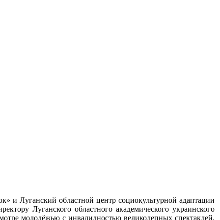
ности
к» и Луганский областной центр социокультурной адаптации
ектору Луганского областного академического украинского
смотре молодёжью с инвалидностью великолепных спектаклей,