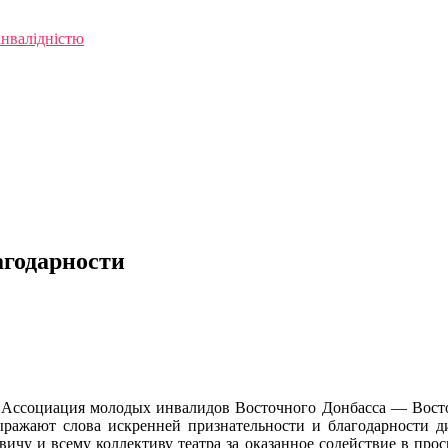
інвалідністю
агодарности
а искренней признательности и благодар
Ассоциация молодых инвалидов Восточного Донбасса — Восто
ажают слова искренней признательности и благодарности дир
ичу и всему коллективу театра за оказанное содействие в про