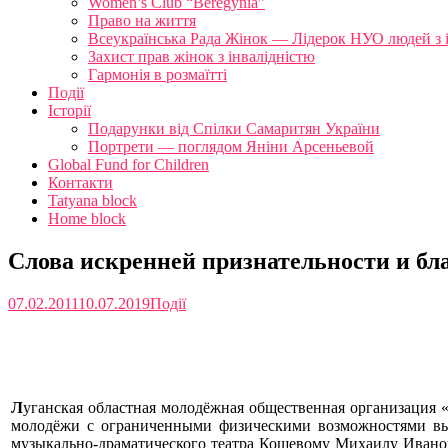
Women’s Club “Beregynia”
Право на життя
Всеукраїнська Рада Жінок — Лідерок НУО людей з 
Захист прав жінок з інвалідністю
Гармонія в розмаїтті
Події
Історії
Подарунки від Спілки Самаритян України
Портрети — поглядом Яніни Арсеньевой
Global Fund for Children
Контакти
Tatyana block
Home block
Cлова искренней признательности и бл
07.02.2011
10.07.2019
Події
Cлов
Л
уганская областная молодёжная общественная организация
«
молодёжи с ограниченными физическими возможностями выр
музыкально-драматического театра Кошевому Михаилу Иванов