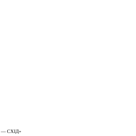
 — СХІД»