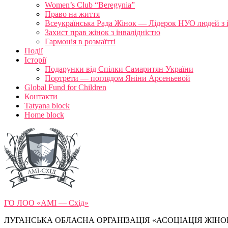
Women’s Club “Beregynia”
Право на життя
Всеукраїнська Рада Жінок — Лідерок НУО людей з 
Захист прав жінок з інвалідністю
Гармонія в розмаїтті
Події
Історії
Подарунки від Спілки Самаритян України
Портрети — поглядом Яніни Арсеньевой
Global Fund for Children
Контакти
Tatyana block
Home block
ГО ЛОО «АМІ — Схід»
ЛУГАНСЬКА ОБЛАСНА ОРГАНІЗАЦІЯ «АСОЦІАЦІЯ ЖІНОК