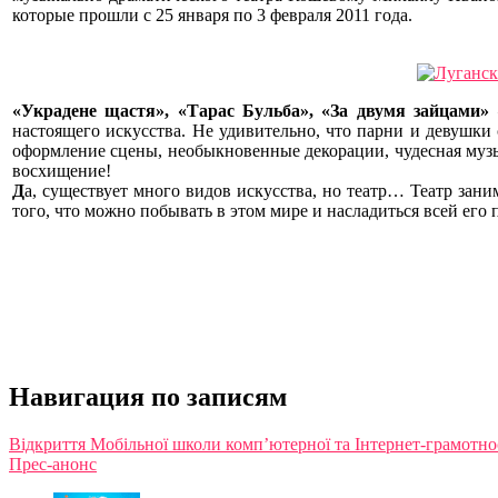
которые прошли с 25 января по 3 февраля 2011 года.
«Украдене щастя», «Тарас Бульба», «За двумя зайцами»
настоящего искусства. Не удивительно, что парни и девушк
оформление сцены, необыкновенные декорации, чудесная музы
восхищение!
Д
а, существует много видов искусства,
но театр… Театр заним
того, что можно побывать в этом мире и насладиться всей его 
Навигация по записям
Відкриття Мобільної школи комп’ютерної та Інтернет-грамотно
Прес-анонс