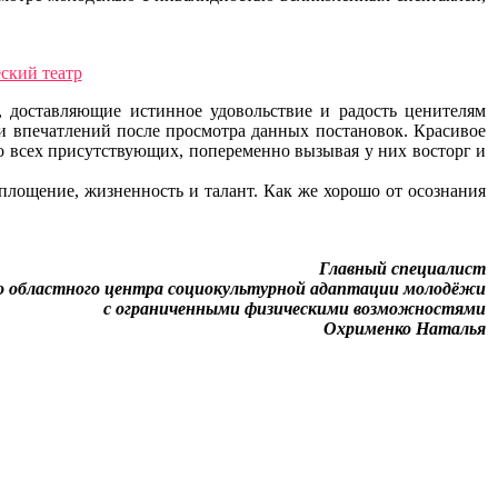
 доставляющие истинное удовольствие и радость ценителям
и впечатлений после просмотра данных постановок. Красивое
о всех присутствующих, попеременно вызывая у них восторг и
площение, жизненность и талант. Как же хорошо от осознания
Главный специалист
о областного центра социокультурной адаптации молодёжи
с ограниченными физическими возможностями
Охрименко Наталья