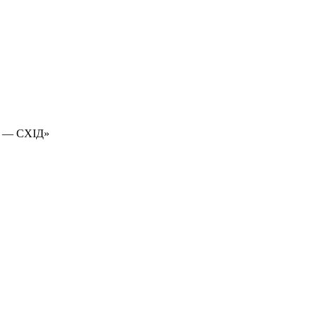
 — СХІД»