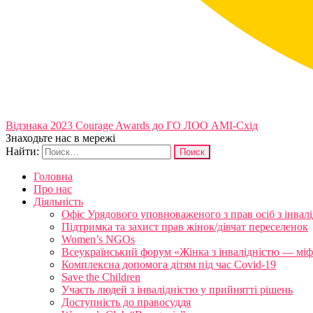
Відзнака 2023 Courage Awards до ГО ЛОО АМІ-Схід
Знаходьте нас в мережі
Найти:
Головна
Про нас
Діяльність
Офіс Урядового уповноваженого з прав осіб з інвал
Підтримка та захист прав жінок/дівчат переселенок
Women’s NGOs
Всеукраїнський форум «Жінка з інвалідністю — міфи
Комплексна допомога дітям під час Covid-19
Save the Children
Участь людей з інвалідністю у прийнятті рішень
Доступність до правосуддя