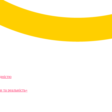
ідністю
 та реальність»