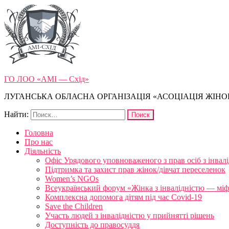
ГО ЛОО «АМІ — Схід»
ЛУГАНСЬКА ОБЛАСНА ОРГАНІЗАЦІЯ «АСОЦІАЦІЯ ЖІНОК
Найти:
Головна
Про нас
Діяльність
Офіс Урядового уповноваженого з прав осіб з інвал
Підтримка та захист прав жінок/дівчат переселенок
Women’s NGOs
Всеукраїнський форум «Жінка з інвалідністю — міфи
Комплексна допомога дітям під час Covid-19
Save the Children
Участь людей з інвалідністю у прийнятті рішень
Доступність до правосуддя