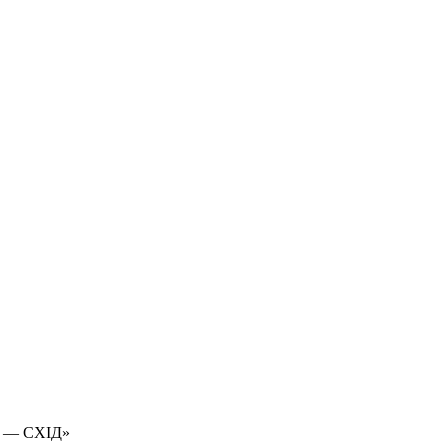
 — СХІД»