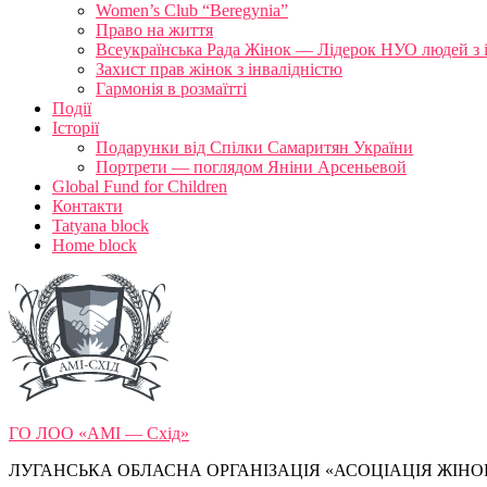
Women’s Club “Beregynia”
Право на життя
Всеукраїнська Рада Жінок — Лідерок НУО людей з 
Захист прав жінок з інвалідністю
Гармонія в розмаїтті
Події
Історії
Подарунки від Спілки Самаритян України
Портрети — поглядом Яніни Арсеньевой
Global Fund for Children
Контакти
Tatyana block
Home block
ГО ЛОО «АМІ — Схід»
ЛУГАНСЬКА ОБЛАСНА ОРГАНІЗАЦІЯ «АСОЦІАЦІЯ ЖІНОК