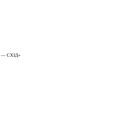
 — СХІД»