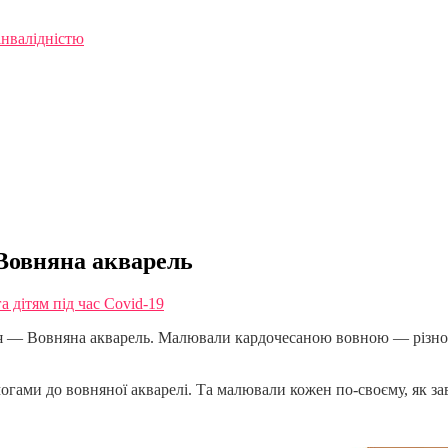
інвалідністю
Вовняна акварель
 дітям під час Covid-19
ня — Вовняна акварель. Малювали кардочесаною вовною — різн
гами до вовняної акварелі. Та малювали кожен по-своєму, як за