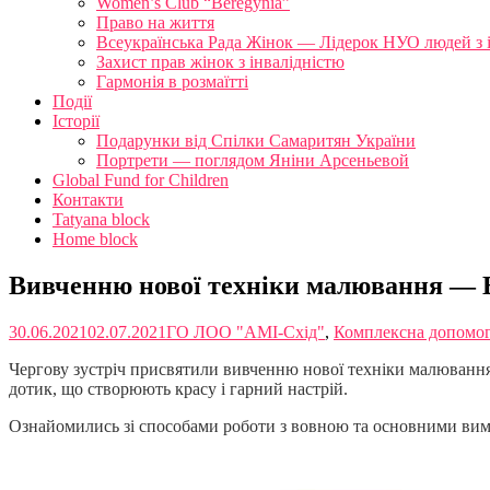
Women’s Club “Beregynia”
Право на життя
Всеукраїнська Рада Жінок — Лідерок НУО людей з 
Захист прав жінок з інвалідністю
Гармонія в розмаїтті
Події
Історії
Подарунки від Спілки Самаритян України
Портрети — поглядом Яніни Арсеньевой
Global Fund for Children
Контакти
Tatyana block
Home block
Вивченню нової техніки малювання — 
30.06.2021
02.07.2021
ГО ЛОО "АМІ-Схід"
,
Комплексна допомога
Чергову зустріч присвятили вивченню нової техніки малюван
дотик, що створюють красу і гарний настрій.
Ознайомились зі способами роботи з вовною та основними вимо