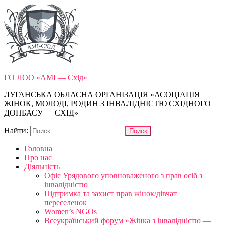
ГО ЛОО «АМІ — Схід»
ЛУГАНСЬКА ОБЛАСНА ОРГАНІЗАЦІЯ «АСОЦІАЦІЯ
ЖІНОК, МОЛОДІ, РОДИН З ІНВАЛІДНІСТЮ СХІДНОГО
ДОНБАСУ — СХІД»
Найти:
Головна
Про нас
Діяльність
Офіс Урядового уповноваженого з прав осіб з
інвалідністю
Підтримка та захист прав жінок/дівчат
переселенок
Women’s NGOs
Всеукраїнський форум «Жінка з інвалідністю —