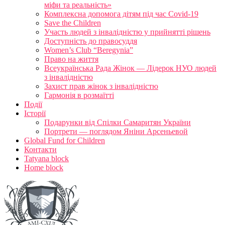
міфи та реальність»
Комплексна допомога дітям під час Covid-19
Save the Children
Участь людей з інвалідністю у прийнятті рішень
Доступність до правосуддя
Women’s Club “Beregynia”
Право на життя
Всеукраїнська Рада Жінок — Лідерок НУО людей
з інвалідністю
Захист прав жінок з інвалідністю
Гармонія в розмаїтті
Події
Історії
Подарунки від Спілки Самаритян України
Портрети — поглядом Яніни Арсеньевой
Global Fund for Children
Контакти
Tatyana block
Home block