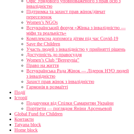
Офіс Урядового уповноваженого з прав осіб з
інвалідністю
Підтримка та захист прав жінок/дівчат
переселенок
Women’s NGOs
Всеукраїнський форум «Жінка з інвалідністю —
міфи та реальність»
Комплексна допомога дітям під час Covid-19
Save the Children
Участь людей з інвалідністю у прийнятті рішень
Доступність до правосуддя
Women’s Club “Beregynia”
Право на життя
Всеукраїнська Рада Жінок — Лідерок НУО людей
з інвалідністю
Захист прав жінок з інвалідністю
Гармонія в розмаїтті
Події
Історії
Подарунки від Спілки Самаритян України
Портрети — поглядом Яніни Арсеньевой
Global Fund for Children
Контакти
Tatyana block
Home block