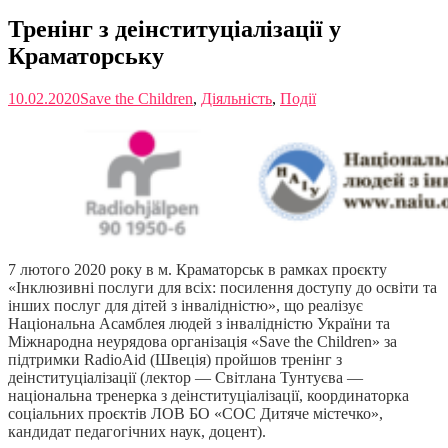
Тренінг з деінституціалізації у
Краматорську
10.02.2020
Save the Children
,
Діяльність
,
Події
7 лютого 2020 року в м. Краматорськ в рамках проєкту
«Інклюзивні послуги для всіх: посилення доступу до освіти та
інших послуг для дітей з інвалідністю», що реалізує
Національна Асамблея людей з інвалідністю України та
Міжнародна неурядова організація «Save the Children» за
підтримки RadioAid (Швеція) пройшов тренінг з
деінституціалізації (лектор — Світлана Тунтуєва —
національна тренерка з деінституціалізації, координаторка
соціальних проєктів ЛОВ БО «СОС Дитяче містечко»,
кандидат педагогічних наук, доцент).