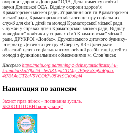
охорони здоров’я Донецької ОДА, Департаменту освіти і
науки Донецької ОДА, Відділу охорони здоров’я
Краматорської міської ради, Управління освіти Краматорської
міської ради, Краматорського міського центру соціальних
служб для сім’ї, дітей та молоді Краматорської міської ради,
Служби у справах дітей Краматорської міської ради, Відділу
молодіжної політики у справах сім’ї Краматорської міської
ради, ДРУКРОІ «Донбас», Дружківського дитячого будинку-
інтернату, Дитячого центру «Оберіг», КЗ «Донецький
обласний центр соціально-психологічної реабілітації дітей та
молоді з функціональними обмеженнями м. Слов’янськ
Джерело
https://naiu.org.ua/trening-z-deinstytutsializatsiyi-u-
kramatorsku/?fbclid=IwAR1gplGOMg_IP6yFxSnj9oRppo-
4t78A4oGTZaV5VCOk7y08Wc9Gt0o0pj4
Навигация по записям
Захист прав жінок – поєднання зусиль.
БЕЗКОШТОВНІ консультації