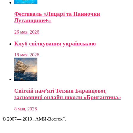
Фестиваль «Лицарі та Панночки
Луганщини+»
26 мая, 2026
Клуб спілкування українською
18 мая, 2026
Світлій пам’яті Тетяни Баранцової,
засновниці онлайн-школи »Бригантина»
8 мая, 2026
© 2007— 2019 „АМИ-Восток”.