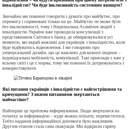
інвалідністю? Чи буде інклюзивність системним явищем?
Звичайно ми повинні говорити і думати про майбутнє, про
перемогу і спрямовані тільки на це. Майбутнє не може бути
без інклюзивності, тому і Національна Асамблея людей з
інвалідністю України вже проводила консультації з
представником Світового банку, де обмірковувалися усі
моменти, які вкрай важливі для українців з інвалідністю, коли
буде відбуватись відновлення. І ми говоримо про
універсальний дизайн, що це важливо для кожної людини –
індивідуальна мобільність, комунікації. Такі приклади є вже у
всьому світі і це є норма, тому ми повинні їх дотримуватись і
використовувати.
Які питання українців з інвалідністю є найгострішими та
кричущими? З якими питаннями звертаються
найчастіше?
Найперше це проблема інформування. Люди зверталися на
початку за інформацією – куди можна поїхати, переміститися.
Тобто надання інформаційної допомоги було важливим.
Другим етапом стала сама евакуація. Ми відкрили гарячу