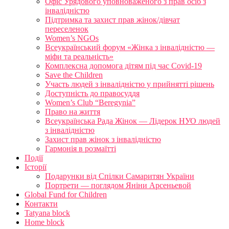
Офіс Урядового уповноваженого з прав осіб з
інвалідністю
Підтримка та захист прав жінок/дівчат
переселенок
Women’s NGOs
Всеукраїнський форум «Жінка з інвалідністю —
міфи та реальність»
Комплексна допомога дітям під час Covid-19
Save the Children
Участь людей з інвалідністю у прийнятті рішень
Доступність до правосуддя
Women’s Club “Beregynia”
Право на життя
Всеукраїнська Рада Жінок — Лідерок НУО людей
з інвалідністю
Захист прав жінок з інвалідністю
Гармонія в розмаїтті
Події
Історії
Подарунки від Спілки Самаритян України
Портрети — поглядом Яніни Арсеньевой
Global Fund for Children
Контакти
Tatyana block
Home block