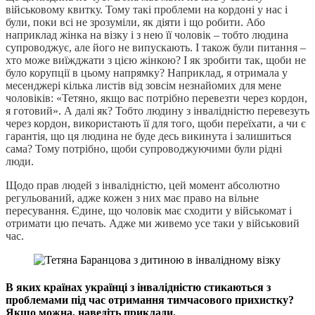
військовому квитку. Тому такі проблеми на кордоні у нас і
були, поки всі не зрозуміли, як діяти і що робити. Або
наприклад жінка на візку і з нею її чоловік – тобто людина
супроводжує, але його не випускають. І також були питання –
хто може виїжджати з цією жінкою? І як зробити так, щоби не
було корупції в цьому напрямку? Наприклад, я отримала у
месенджері кілька листів від зовсім незнайомих для мене
чоловіків: «Тетяно, якщо вас потрібно перевезти через кордон,
я готовий». А далі як? Тобто людину з інвалідністю перевезуть
через кордон, використають її для того, щоби переїхати, а чи є
гарантія, що ця людина не буде десь викинута і залишиться
сама? Тому потрібно, щоби супроводжуючими були рідні
люди.
Щодо прав людей з інвалідністю, цей момент абсолютно
регульований, адже кожен з них має право на вільне
пересування. Єдине, що чоловік має сходити у військомат і
отримати цю печать. Адже ми живемо усе таки у військовий
час.
В яких країнах українці з інвалідністю стикаються з
проблемами під час отримання тимчасового прихистку?
Якщо можна, наведіть приклади.