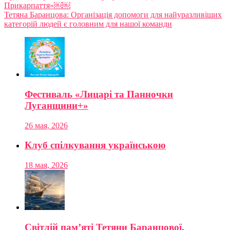
Прикарпаття»￼￼
Тетяна Баранцова: Організація допомоги для найуразливіших
категорій людей є головним для нашої команди
Фестиваль «Лицарі та Панночки
Луганщини+»
26 мая, 2026
Клуб спілкування українською
18 мая, 2026
Світлій пам’яті Тетяни Баранцової,