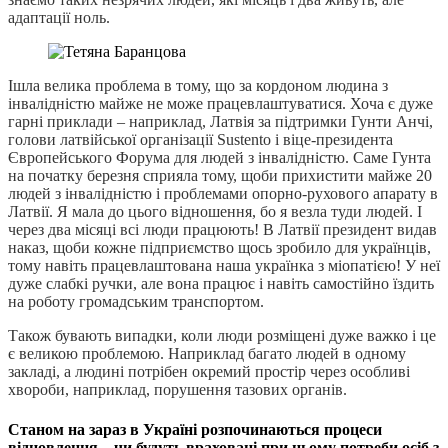
адаптації ноль.
Ішла велика проблема в тому, що за кордоном людина з
інвалідністю майже не може працевлаштуватися. Хоча є дуже
гарні приклади – наприклад, Латвія за підтримки Гунти Анчі,
голови латвійської організації Sustento і віце-президента
Європейського Форума для людей з інвалідністю. Саме Гунта
на початку березня сприяла тому, щоби прихистити майже 20
людей з інвалідністю і проблемами опорно-рухового апарату в
Латвії. Я мала до цього відношення, бо я везла туди людей. І
через два місяці всі люди працюють! В Латвії президент видав
наказ, щоби кожне підприємство щось зробило для українців,
тому навіть працевлаштована наша українка з міопатією! У неї
дуже слабкі ручки, але вона працює і навіть самостійно їздить
на роботу громадським транспортом.
Також бувають випадки, коли люди розміщені дуже важко і це
є великою проблемою. Наприклад багато людей в одному
закладі, а людині потрібен окремий простір через особливі
хвороби, наприклад, порушення тазових органів.
Станом на зараз в Україні розпочинаються процеси
відновлення – чи будуть враховані при цьому потреби осіб з