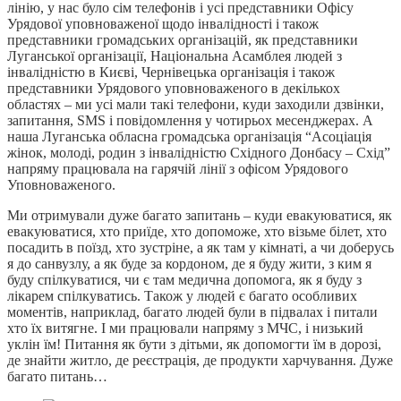
лінію, у нас було сім телефонів і усі представники Офісу
Урядової уповноваженої щодо інвалідності і також
представники громадських організацій, як представники
Луганської організації, Національна Асамблея людей з
інвалідністю в Києві, Чернівецька організація і також
представники Урядового уповноваженого в декількох
областях – ми усі мали такі телефони, куди заходили дзвінки,
запитання, SMS і повідомлення у чотирьох месенджерах. А
наша Луганська обласна громадська організація “Асоціація
жінок, молоді, родин з інвалідністю Східного Донбасу – Схід”
напряму працювала на гарячій лінії з офісом Урядового
Уповноваженого.
Ми отримували дуже багато запитань – куди евакуюватися, як
евакуюватися, хто приїде, хто допоможе, хто візьме білет, хто
посадить в поїзд, хто зустріне, а як там у кімнаті, а чи доберусь
я до санвузлу, а як буде за кордоном, де я буду жити, з ким я
буду спілкуватися, чи є там медична допомога, як я буду з
лікарем спілкуватись. Також у людей є багато особливих
моментів, наприклад, багато людей були в підвалах і питали
хто їх витягне. І ми працювали напряму з МЧС, і низький
уклін їм! Питання як бути з дітьми, як допомогти їм в дорозі,
де знайти житло, де реєстрація, де продукти харчування. Дуже
багато питань…