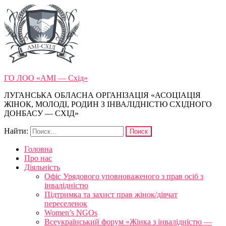
ГО ЛОО «АМІ — Схід»
ЛУГАНСЬКА ОБЛАСНА ОРГАНІЗАЦІЯ «АСОЦІАЦІЯ
ЖІНОК, МОЛОДІ, РОДИН З ІНВАЛІДНІСТЮ СХІДНОГО
ДОНБАСУ — СХІД»
Найти:
Головна
Про нас
Діяльність
Офіс Урядового уповноваженого з прав осіб з
інвалідністю
Підтримка та захист прав жінок/дівчат
переселенок
Women’s NGOs
Всеукраїнський форум «Жінка з інвалідністю —