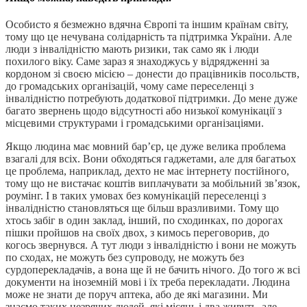
Особисто я безмежно вдячна Європі та іншим країнам світу,
тому що це нечувана солідарність та підтримка України. Але
люди з інвалідністю мають ризики, так само як і люди
похилого віку. Саме зараз я знаходжусь у відрядженні за
кордоном зі своєю місією – донести до працівників посольств,
до громадських організацій, чому саме переселенці з
інвалідністю потребують додаткової підтримки. До мене дуже
багато звернень щодо відсутності або низької комунікації з
місцевими структурами і громадськими організаціями.
Якщо людина має мовний бар’єр, це дуже велика проблема
взагалі для всіх. Вони обходяться гаджетами, але для багатьох
це проблема, наприклад, дехто не має інтернету постійного,
тому що не вистачає коштів виплачувати за мобільний зв’язок,
роумінг. І в таких умовах без комунікацій переселенці з
інвалідністю становляться ще більш вразливими. Тому що
хтось забіг в один заклад, інший, по сходинках, по дорогах
пішки пройшов на своїх двох, з кимось переговорив, до
когось звернувся. А тут люди з інвалідністю і вони не можуть
по сходах, не можуть без супроводу, не можуть без
сурдоперекладачів, а вона ще й не бачить нічого. До того ж всі
документи на іноземній мові і їх треба перекладати. Людина
може не знати де поруч аптека, або де які магазини. Ми
знаємо таких незрячих людей, які місяць і два живуть, але