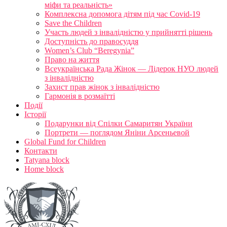
міфи та реальність»
Комплексна допомога дітям під час Covid-19
Save the Children
Участь людей з інвалідністю у прийнятті рішень
Доступність до правосуддя
Women’s Club “Beregynia”
Право на життя
Всеукраїнська Рада Жінок — Лідерок НУО людей
з інвалідністю
Захист прав жінок з інвалідністю
Гармонія в розмаїтті
Події
Історії
Подарунки від Спілки Самаритян України
Портрети — поглядом Яніни Арсеньевой
Global Fund for Children
Контакти
Tatyana block
Home block