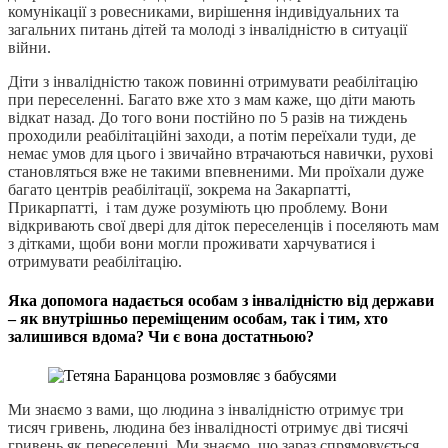
комунікації з ровесниками, вирішення індивідуальних та
загальних питань дітей та молоді з інвалідністю в ситуації
війни.
Діти з інвалідністю також повинні отримувати реабілітацію
при переселенні. Багато вже хто з мам каже, що діти мають
відкат назад. До того вони постійно по 5 разів на тиждень
проходили реабілітаційні заходи, а потім переїхали туди, де
немає умов для цього і звичайно втрачаються навички, рухові
становляться вже не такими впевненими. Ми проїхали дуже
багато центрів реабілітації, зокрема на Закарпатті,
Прикарпатті, і там дуже розуміють цю проблему. Вони
відкривають свої двері для діток переселенців і поселяють мам
з дітками, щоби вони могли проживати харчуватися і
отримувати реабілітацію.
Яка допомога надається особам з інвалідністю від держави
– як внутрішньо переміщеним особам, так і тим, хто
залишився вдома? Чи є вона достатньою?
Ми знаємо з вами, що людина з інвалідністю отримує три
тисяч гривень, людина без інвалідності отримує дві тисячі
гривень як переселенці. Ми знаємо, що зараз спрямовується