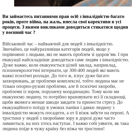
Ви займаєтесь питаннями прав осіб з інвалідністю багато
років, проте війна, на жаль, внесла свої корективи в усі
процеси. З якими викликами доводиться стикатися щодня
у воєнний час ?
Військовий час – найважчий для людей з інвалідністю.
Звичайно, це найуразливіша категорія людей, якщо у
порівнянні з людьми, які не мають проблем зі здоров’ям. І при
евакуації найскладніше доводиться саме людям з інвалідністю.
Дуже важко, коли евакуюється цілий заклад, наприклад,
психоневрологічні інтернати, це 300-400 людей які мають
важкі психічні розлади. До того ж, існує дуже багато
захворювань, де проблеми комплексні, тобто людина має не
тільки опорно-рухові проблеми, але й психічні хвороби,
проблеми із зором, порушену координацію. Тому коли ми
евакуюємо людину, то потрібно враховувати всі її складнощі,
щоби якомога менше шкоди завдати та принести стресу. До
евакуаційного поїзду в умовах паніки і давки людину з
інвалідністю можуть посадити, а от її візок забути на пероні. А
тростини у людей з хворобами зору в дорозі дуже часто
ламаються, на них хтось наступає. І важко собі уявити, як така
людина поїде в чужу країну без візка чи тростини!