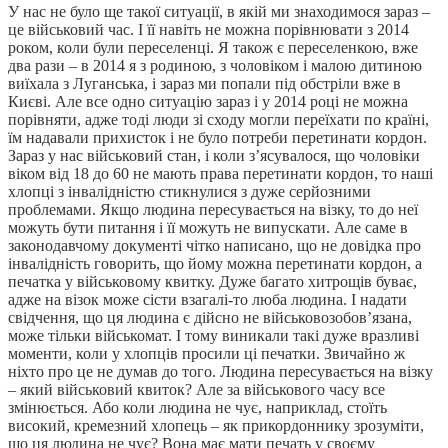
У нас не було ще такої ситуації, в якій ми знаходимося зараз –
це військовий час. І її навіть не можна порівнювати з 2014
роком, коли були переселенці. Я також є переселенкою, вже
два рази – в 2014 я з родиною, з чоловіком і малою дитиною
виїхала з Луганська, і зараз ми попали під обстріли вже в
Києві. Але все одно ситуацію зараз і у 2014 році не можна
порівняти, адже тоді люди зі сходу могли переїхати по країні,
їм надавали прихисток і не було потреби перетинати кордон.
Зараз у нас військовий стан, і коли з’ясувалося, що чоловіки
віком від 18 до 60 не мають права перетинати кордон, то наші
хлопці з інвалідністю стикнулися з дуже серйозними
проблемами. Якщо людина пересувається на візку, то до неї
можуть бути питання і її можуть не випускати. Але саме в
законодавчому документі чітко написано, що не довідка про
інвалідність говорить, що йому можна перетинати кордон, а
печатка у військовому квитку. Дуже багато хитрощів буває,
адже на візок може сісти взагалі-то люба людина. І надати
свідчення, що ця людина є дійсно не військовозобов’язана,
може тільки військомат. І тому виникали такі дуже вразливі
моменти, коли у хлопців просили ці печатки. Звичайно ж
ніхто про це не думав до того. Людина пересувається на візку
– який військовий квиток? Але за військового часу все
змінюється. Або коли людина не чує, наприклад, стоїть
високий, кремезний хлопець – як прикордоннику зрозуміти,
що ця людина не чує? Вона має мати печать у своєму