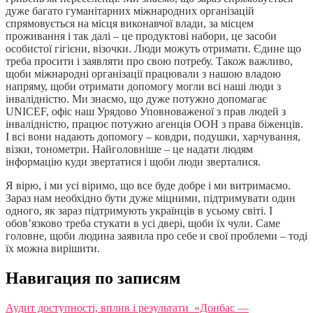
дуже багато гуманітарних міжнародних організацій
спрямовується на місця виконавчої влади, за місцем
проживання і так далі – це продуктові набори, це засоби
особистої гігієни, візочки. Люди можуть отримати. Єдине що
треба просити і заявляти про свою потребу. Також важливо,
щоби міжнародні організації працювали з нашою владою
напряму, щоби отримати допомогу могли всі наші люди з
інвалідністю. Ми знаємо, що дуже потужно допомагає
UNICEF, офіс наш Урядово Уповноваженої з прав людей з
інвалідністю, працює потужно агенція ООН з права біженців.
І всі вони надають допомогу – ковдри, подушки, харчування,
візки, тонометри. Найголовніше – це надати людям
інформацію куди звертатися і щоби люди зверталися.
Я вірю, і ми усі віримо, що все буде добре і ми витримаємо.
Зараз нам необхідно бути дуже міцними, підтримувати один
одного, як зараз підтримують українців в усьому світі. І
обов’язково треба стукати в усі двері, щоби їх чули. Саме
головне, щоби людина заявила про себе и свої проблеми – тоді
їх можна вирішити.
Навигация по записям
Аудит доступності, вплив і результати «Донбас —