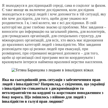
Я знаходжуся в дослідницькій середі, сама я соціолог за фахом.
Є таке явище як включене дослідження, коли дослідник
знаходиться в середі людей і хоче допомогти в тій ситуації, яку
він хоче дослідити, для того, щоби дуже уважно все
роздивитися. І я, і мої колеги, ми є всі дослідники. В свій
категорії ми дуже глибоко знаємо ці проблеми. Моє завдання –
виносити цю інформацію на загальний рівень, для волонтерів,
для громадських організацій, для спеціальних структур, для
міжнародних організацій, для всіх, хто якось має відношення
до вразливих категорій людей з інвалідністю. Моє завдання
розповідати про ці ризики людей при евакуації, при
розміщенні, при отриманні медичної допомоги – для того,
щоби ці організації свої програми могли координувати і
враховувати інтереси найменш вразливої верстви населення.
Яка на сьогоднішній день ситуація з забезпеченням прав
людей з інвалідністю? Наприклад, є свідчення, що українці
з інвалідністю стикаються з дискримінацією та
нетолерантністю на кордоні та жорстоким поводженням з
боку ворога. Що змінилось з війною для людей з
інвалідністю в галузі прав людини?