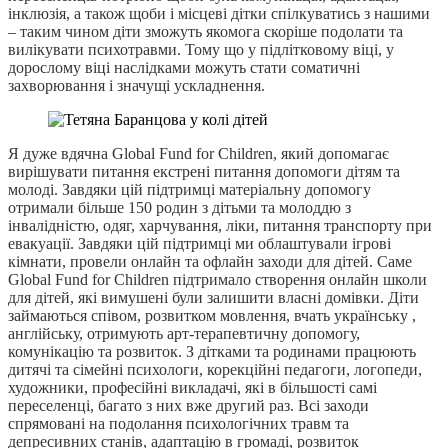
інклюзія, а також щоби і місцеві дітки спілкуватись з нашими
– таким чином діти зможуть якомога скоріше подолати та
вилікувати психотравми. Тому що у підлітковому віці, у
дорослому віці наслідками можуть стати соматичні
захворювання і значущі ускладнення.
Я дуже вдячна Global Fund for Children, який допомагає
вирішувати питання екстрені питання допомоги дітям та
молоді. Завдяки цій підтримці матеріальну допомогу
отримали більше 150 родин з дітьми та молоддю з
інвалідністю, одяг, харчування, ліки, питання транспорту при
евакуації. Завдяки цій підтримці ми облаштували ігрові
кімнати, провели онлайн та офлайн заходи для дітей. Саме
Global Fund for Children підтримало створення онлайн школи
для дітей, які вимушені були залишити власні домівки. Діти
займаються співом, розвитком мовлення, вчать українську ,
англійську, отримують арт-терапевтичну допомогу,
комунікацію та розвиток. З дітками та родинами працюють
дитячі та сімейні психологи, корекційні педагоги, логопеди,
художники, професійні викладачі, які в більшості самі
переселенці, багато з них вже другий раз. Всі заходи
спрямовані на подолання психологічних травм та
депресивних станів, адаптацію в громаді, розвиток