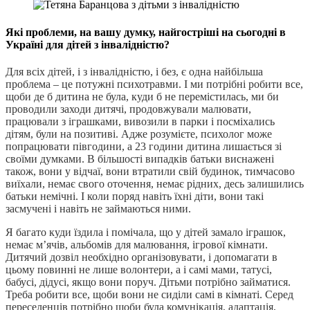
Які проблеми, на вашу думку, найгостріші на сьогодні в
Україні для дітей з інвалідністю?
Для всіх дітей, і з інвалідністю, і без, є одна найбільша
проблема – це потужні психотравми. І ми потрібні робити все,
щоби де б дитина не була, куди б не перемістилась, ми би
проводили заходи дитячі, продовжували малювати,
працювали з іграшками, вивозили в парки і посміхались
дітям, були на позитиві. Адже розумієте, психолог може
попрацювати півгодини, а 23 години дитина лишається зі
своїми думками. В більшості випадків батьки виснажені
також, вони у відчаї, вони втратили свій будинок, тимчасово
виїхали, немає свого оточення, немає рідних, десь залишились
батьки немічні. І коли поряд навіть їхні діти, вони такі
засмучені і навіть не займаються ними.
Я багато куди їздила і помічала, що у дітей замало іграшок,
немає м’ячів, альбомів для малювання, ігрової кімнати.
Дитячий дозвіл необхідно організовувати, і допомагати в
цьому повинні не лише волонтери, а і самі мами, татусі,
бабусі, дідусі, якщо вони поруч. Дітьми потрібно займатися.
Треба робити все, щоби вони не сиділи самі в кімнаті. Серед
переселенців потрібно щоби була комунікація, адаптація,