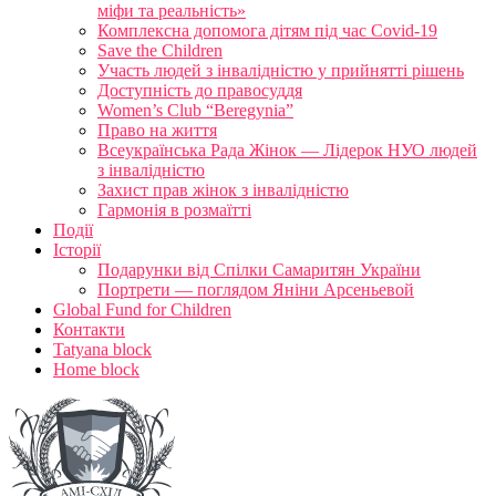
міфи та реальність»
Комплексна допомога дітям під час Covid-19
Save the Children
Участь людей з інвалідністю у прийнятті рішень
Доступність до правосуддя
Women’s Club “Beregynia”
Право на життя
Всеукраїнська Рада Жінок — Лідерок НУО людей
з інвалідністю
Захист прав жінок з інвалідністю
Гармонія в розмаїтті
Події
Історії
Подарунки від Спілки Самаритян України
Портрети — поглядом Яніни Арсеньевой
Global Fund for Children
Контакти
Tatyana block
Home block