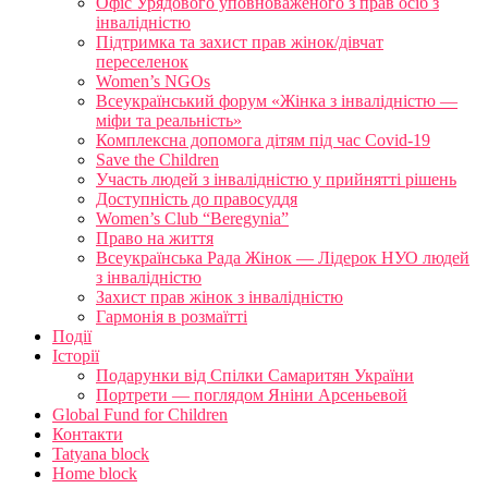
Офіс Урядового уповноваженого з прав осіб з
інвалідністю
Підтримка та захист прав жінок/дівчат
переселенок
Women’s NGOs
Всеукраїнський форум «Жінка з інвалідністю —
міфи та реальність»
Комплексна допомога дітям під час Covid-19
Save the Children
Участь людей з інвалідністю у прийнятті рішень
Доступність до правосуддя
Women’s Club “Beregynia”
Право на життя
Всеукраїнська Рада Жінок — Лідерок НУО людей
з інвалідністю
Захист прав жінок з інвалідністю
Гармонія в розмаїтті
Події
Історії
Подарунки від Спілки Самаритян України
Портрети — поглядом Яніни Арсеньевой
Global Fund for Children
Контакти
Tatyana block
Home block