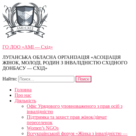
ГО ЛОО «АМІ — Схід»
ЛУГАНСЬКА ОБЛАСНА ОРГАНІЗАЦІЯ «АСОЦІАЦІЯ
ЖІНОК, МОЛОДІ, РОДИН З ІНВАЛІДНІСТЮ СХІДНОГО
ДОНБАСУ — СХІД»
Найти:
Головна
Про нас
Діяльність
Офіс Урядового уповноваженого з прав осіб з
інвалідністю
Підтримка та захист прав жінок/дівчат
переселенок
Women’s NGOs
Всеукраїнський форум «Жінка з інвалідністю —