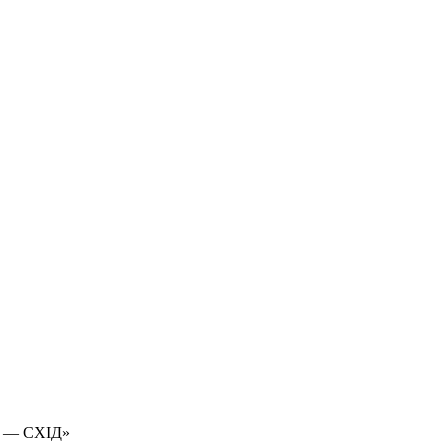
 — СХІД»