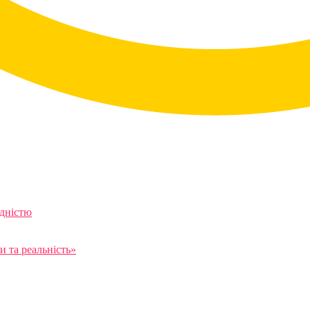
ідністю
 та реальність»