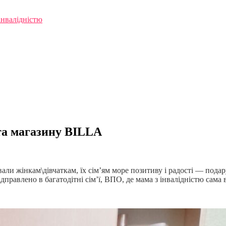
інвалідністю
та магазину BILLA
 жінкам\дівчаткам, їх сім’ям море позитиву і радості — подару
правлено в багатодітні сім’ї, ВПО, де мама з інвалідністю сама 