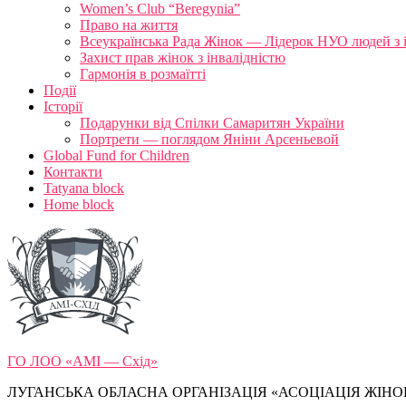
Women’s Club “Beregynia”
Право на життя
Всеукраїнська Рада Жінок — Лідерок НУО людей з 
Захист прав жінок з інвалідністю
Гармонія в розмаїтті
Події
Історії
Подарунки від Спілки Самаритян України
Портрети — поглядом Яніни Арсеньевой
Global Fund for Children
Контакти
Tatyana block
Home block
ГО ЛОО «АМІ — Схід»
ЛУГАНСЬКА ОБЛАСНА ОРГАНІЗАЦІЯ «АСОЦІАЦІЯ ЖІНОК