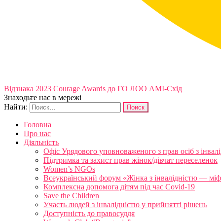
Відзнака 2023 Courage Awards до ГО ЛОО АМІ-Схід
Знаходьте нас в мережі
Найти:
Головна
Про нас
Діяльність
Офіс Урядового уповноваженого з прав осіб з інвал
Підтримка та захист прав жінок/дівчат переселенок
Women’s NGOs
Всеукраїнський форум «Жінка з інвалідністю — міфи
Комплексна допомога дітям під час Covid-19
Save the Children
Участь людей з інвалідністю у прийнятті рішень
Доступність до правосуддя