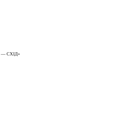
 — СХІД»