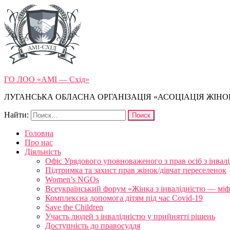
ГО ЛОО «АМІ — Схід»
ЛУГАНСЬКА ОБЛАСНА ОРГАНІЗАЦІЯ «АСОЦІАЦІЯ ЖІНОК
Найти:
Головна
Про нас
Діяльність
Офіс Урядового уповноваженого з прав осіб з інвал
Підтримка та захист прав жінок/дівчат переселенок
Women’s NGOs
Всеукраїнський форум «Жінка з інвалідністю — міфи
Комплексна допомога дітям під час Covid-19
Save the Children
Участь людей з інвалідністю у прийнятті рішень
Доступність до правосуддя