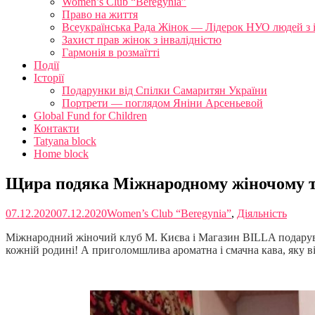
Women’s Club “Beregynia”
Право на життя
Всеукраїнська Рада Жінок — Лідерок НУО людей з 
Захист прав жінок з інвалідністю
Гармонія в розмаїтті
Події
Історії
Подарунки від Спілки Самаритян України
Портрети — поглядом Яніни Арсеньевой
Global Fund for Children
Контакти
Tatyana block
Home block
Щира подяка Міжнародному жіночому 
07.12.2020
07.12.2020
Women’s Club “Beregynia”
,
Діяльність
Міжнародний жіночий клуб М. Києва і Магазин BILLA подарували
кожній родині! А приголомшлива ароматна і смачна кава, яку від