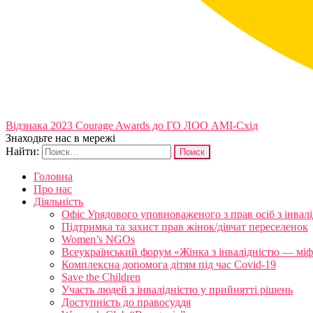
Відзнака 2023 Courage Awards до ГО ЛОО АМІ-Схід
Знаходьте нас в мережі
Найти:
Головна
Про нас
Діяльність
Офіс Урядового уповноваженого з прав осіб з інвал
Підтримка та захист прав жінок/дівчат переселенок
Women’s NGOs
Всеукраїнський форум «Жінка з інвалідністю — міфи
Комплексна допомога дітям під час Covid-19
Save the Children
Участь людей з інвалідністю у прийнятті рішень
Доступність до правосуддя