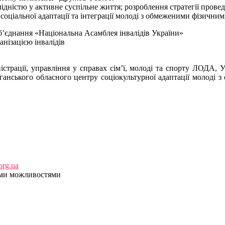
алідністю у активне суспільне життя; розроблення стратегії про
оціальної адаптації та інтеграції молоді з обмеженими фізичним
б’єднання «Національна Асамблея інвалідів України»
нізацією інвалідів
страції,
управління у справах сім’ї, молоді та спорту ЛОДА, 
Луганського обласного центру соціокультурної адаптації молод
org.ua
ими можливостями