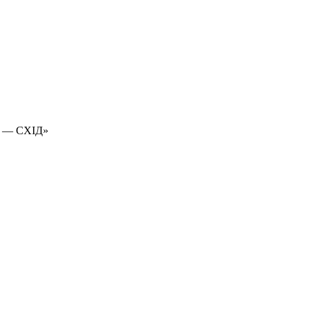
 — СХІД»