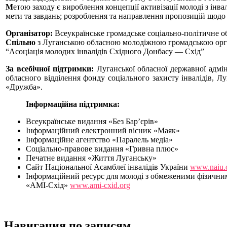
М
етою заходу є вироблення концепції
активізації молоді з інв
мети та завдань; розроблення та направлення пропозицій щодо с
Організатор:
Всеукраїнське громадське соціально-політичне о
Спільно
з Луганською обласною молодіжною громадською орга
“Асоціація молодих інвалідів Східного Донбасу — Схід”
За всебічної підтримки:
Луганської обласної державної адміні
обласного відділення фонду соціального захисту інвалідів, 
«Дружба».
Інформаційна підтримка:
Всеукраїнське видання «Без Бар’єрів»
Інформаційний електронний вісник «Маяк»
Інформаційне агентство «Паралель медіа»
Соціально-правове видання «Гривна плюс»
Печатне видання «Життя Луганську»
Сайт Національної Асамблеї інвалідів України
www.naiu.
Інформаційний ресурс для молоді з обмеженими фізичн
«АМІ-Схід»
www.ami-cxid.org
Навигация по записям