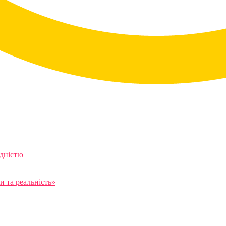
ідністю
 та реальність»