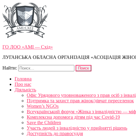
ГО ЛОО «АМІ — Схід»
ЛУГАНСЬКА ОБЛАСНА ОРГАНІЗАЦІЯ «АСОЦІАЦІЯ ЖІНОК
Найти:
Головна
Про нас
Діяльність
Офіс Урядового уповноваженого з прав осіб з інвал
Підтримка та захист прав жінок/дівчат переселенок
Women’s NGOs
Всеукраїнський форум «Жінка з інвалідністю — міфи
Комплексна допомога дітям під час Covid-19
Save the Children
Участь людей з інвалідністю у прийнятті рішень
Доступність до правосуддя