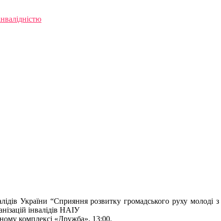
інвалідністю
Прес-анонс
алідів України “Сприяння розвитку громадського руху молоді 
анізацій інвалідів НАІУ
льному комплексі «Дружба», 13:00.