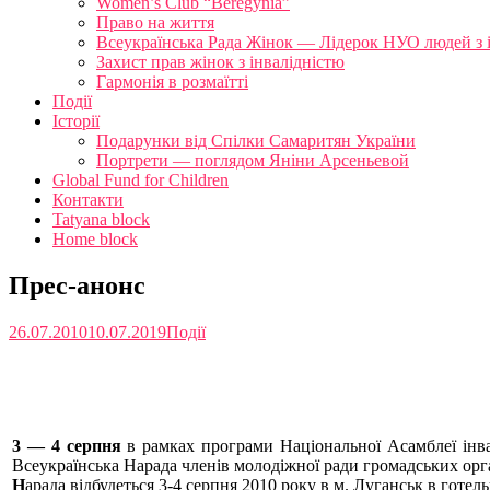
Women’s Club “Beregynia”
Право на життя
Всеукраїнська Рада Жінок — Лідерок НУО людей з 
Захист прав жінок з інвалідністю
Гармонія в розмаїтті
Події
Історії
Подарунки від Спілки Самаритян України
Портрети — поглядом Яніни Арсеньевой
Global Fund for Children
Контакти
Tatyana block
Home block
Прес-анонс
26.07.2010
10.07.2019
Події
3 — 4 серпня
в рамках програми
Національної Асамблеї інв
Всеукраїнська Нарада членів молодіжної ради громадських орг
Н
арада відбудеться 3-4 серпня 2010 року в м. Луганськ в готе