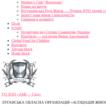
Women’s Club “Beregynia”
Право на життя
Всеукраїнська Рада Жінок — Лідерок НУО людей з 
Захист прав жінок з інвалідністю
Гармонія в розмаїтті
Події
Історії
Подарунки від Спілки Самаритян України
Портрети — поглядом Яніни Арсеньевой
Global Fund for Children
Контакти
Tatyana block
Home block
ГО ЛОО «АМІ — Схід»
ЛУГАНСЬКА ОБЛАСНА ОРГАНІЗАЦІЯ «АСОЦІАЦІЯ ЖІНОК