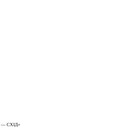
 — СХІД»