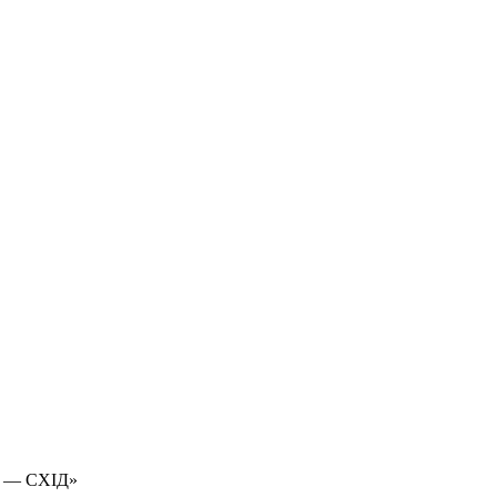
 — СХІД»