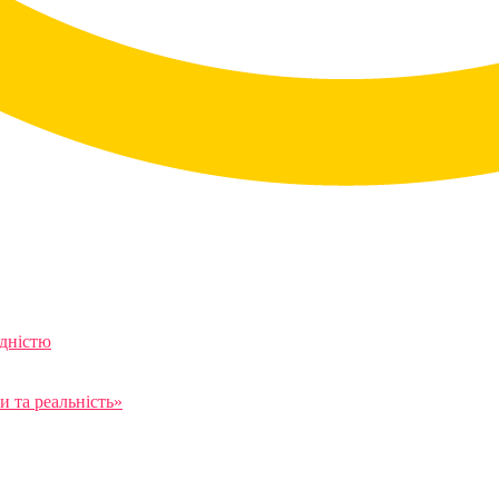
ідністю
 та реальність»