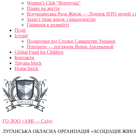
Women’s Club “Beregynia”
Право на життя
Всеукраїнська Рада Жінок — Лідерок НУО людей з 
Захист прав жінок з інвалідністю
Гармонія в розмаїтті
Події
Історії
Подарунки від Спілки Самаритян України
Портрети — поглядом Яніни Арсеньевой
Global Fund for Children
Контакти
Tatyana block
Home block
ГО ЛОО «АМІ — Схід»
ЛУГАНСЬКА ОБЛАСНА ОРГАНІЗАЦІЯ «АСОЦІАЦІЯ ЖІНОК