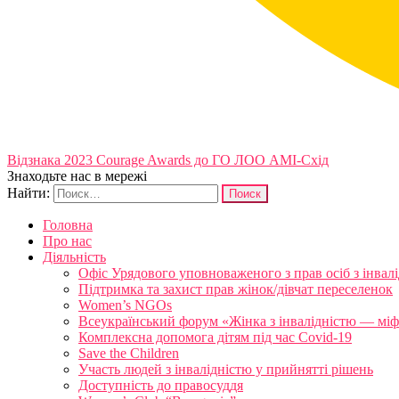
Відзнака 2023 Courage Awards до ГО ЛОО АМІ-Схід
Знаходьте нас в мережі
Найти:
Головна
Про нас
Діяльність
Офіс Урядового уповноваженого з прав осіб з інвал
Підтримка та захист прав жінок/дівчат переселенок
Women’s NGOs
Всеукраїнський форум «Жінка з інвалідністю — міфи
Комплексна допомога дітям під час Covid-19
Save the Children
Участь людей з інвалідністю у прийнятті рішень
Доступність до правосуддя