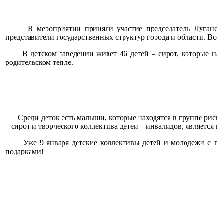
В мероприятии приняли участие председатель Луганской
представители государственных структур города и области. В
В детском заведении живет 46 детей – сирот, которые нах
родительском тепле.
Среди деток есть малыши, которые находятся в группе риска
– сирот и творческого коллектива детей – инвалидов, является
Уже 9 января детские коллективы детей и молодежи с про
подарками!