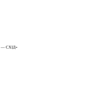
 — СХІД»