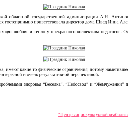
 областной государственной администрации А.Н. Антипов, 
сех гостеприимно приветствовала директор дома Швед Инна Алек
одят любовь и тепло у прекрасного коллектива педагогов. Од
, имеют какие-то физические ограничения, потому наметившее
 интересной и очень результативной перспективой.
блемами здоровья “Веселка”, “Небосвод” и “Жемчуженки” п
“Центр социокультурной реабилит