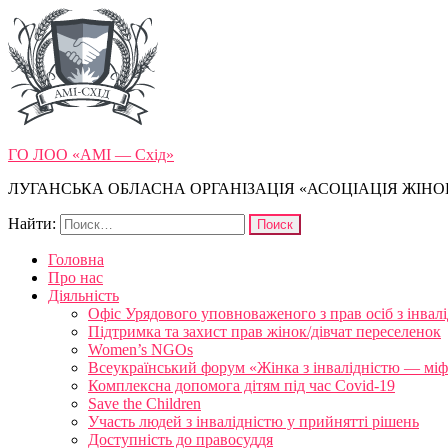
ГО ЛОО «АМІ — Схід»
ЛУГАНСЬКА ОБЛАСНА ОРГАНІЗАЦІЯ «АСОЦІАЦІЯ ЖІНОК
Найти:
Головна
Про нас
Діяльність
Офіс Урядового уповноваженого з прав осіб з інвал
Підтримка та захист прав жінок/дівчат переселенок
Women’s NGOs
Всеукраїнський форум «Жінка з інвалідністю — міфи
Комплексна допомога дітям під час Covid-19
Save the Children
Участь людей з інвалідністю у прийнятті рішень
Доступність до правосуддя