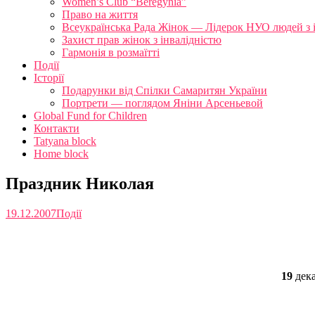
Women’s Club “Beregynia”
Право на життя
Всеукраїнська Рада Жінок — Лідерок НУО людей з 
Захист прав жінок з інвалідністю
Гармонія в розмаїтті
Події
Історії
Подарунки від Спілки Самаритян України
Портрети — поглядом Яніни Арсеньевой
Global Fund for Children
Контакти
Tatyana block
Home block
Праздник Николая
19.12.2007
Події
19
дека