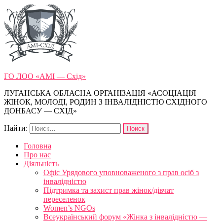
ГО ЛОО «АМІ — Схід»
ЛУГАНСЬКА ОБЛАСНА ОРГАНІЗАЦІЯ «АСОЦІАЦІЯ
ЖІНОК, МОЛОДІ, РОДИН З ІНВАЛІДНІСТЮ СХІДНОГО
ДОНБАСУ — СХІД»
Найти:
Головна
Про нас
Діяльність
Офіс Урядового уповноваженого з прав осіб з
інвалідністю
Підтримка та захист прав жінок/дівчат
переселенок
Women’s NGOs
Всеукраїнський форум «Жінка з інвалідністю —