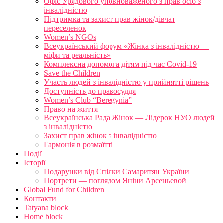
Офіс Урядового уповноваженого з прав осіб з
інвалідністю
Підтримка та захист прав жінок/дівчат
переселенок
Women’s NGOs
Всеукраїнський форум «Жінка з інвалідністю —
міфи та реальність»
Комплексна допомога дітям під час Covid-19
Save the Children
Участь людей з інвалідністю у прийнятті рішень
Доступність до правосуддя
Women’s Club “Beregynia”
Право на життя
Всеукраїнська Рада Жінок — Лідерок НУО людей
з інвалідністю
Захист прав жінок з інвалідністю
Гармонія в розмаїтті
Події
Історії
Подарунки від Спілки Самаритян України
Портрети — поглядом Яніни Арсеньевой
Global Fund for Children
Контакти
Tatyana block
Home block