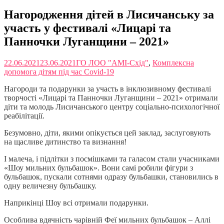
Нагородження дітей в Лисичанську за
участь у фестивалі «Лицарі та
Панночки Луганщини – 2021»
22.06.2021
23.06.2021
ГО ЛОО "АМІ-Схід"
,
Комплексна
допомога дітям під час Covid-19
Нагороди та подарунки за участь в інклюзивному фестивалі
творчості «Лицарі та Панночки Луганщини – 2021» отримали
діти та молодь Лисичанського центру соціально-психологічної
реабілітації.
Безумовно, діти, якими опікується цей заклад, заслуговують
на щасливе дитинство та визнання!
І малеча, і підлітки з посмішками та галасом стали учасниками
«Шоу мильних бульбашок». Вони самі робили фігури з
бульбашок, пускали сотнями одразу бульбашки, становились в
одну величезну бульбашку.
Наприкінці Шоу всі отримали подарунки.
Особлива вдячність чарівній Феї мильних бульбашок – Аллі