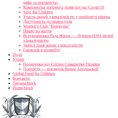
міфи та реальність»
Комплексна допомога дітям під час Covid-19
Save the Children
Участь людей з інвалідністю у прийнятті рішень
Доступність до правосуддя
Women’s Club “Beregynia”
Право на життя
Всеукраїнська Рада Жінок — Лідерок НУО людей
з інвалідністю
Захист прав жінок з інвалідністю
Гармонія в розмаїтті
Події
Історії
Подарунки від Спілки Самаритян України
Портрети — поглядом Яніни Арсеньевой
Global Fund for Children
Контакти
Tatyana block
Home block