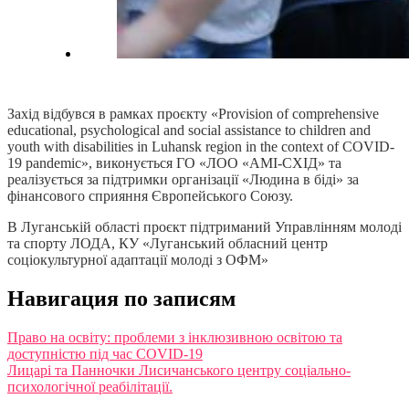
Захід відбувся в рамках проєкту «Provision of comprehensive
educational, psychological and social assistance to children and
youth with disabilities in Luhansk region in the context of COVID-
19 pandemic», виконується ГО «ЛОО «АМІ-СХІД» та
реалізується за підтримки організації «Людина в біді» за
фінансового сприяння Європейського Союзу.
В Луганській області проєкт підтриманий Управлінням молоді
та спорту ЛОДА, КУ «Луганський обласний центр
соціокультурної адаптації молоді з ОФМ»
Навигация по записям
Право на освіту: проблеми з інклюзивною освітою та
доступністю під час COVID-19
Лицарі та Панночки Лисичанського центру соціально-
психологічної реабілітації.