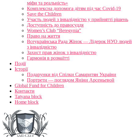
міфи та реальність»
Комплексна допомога дітям під час Covid-19
Save the Children
Участь людей з інвалідністю у прийнятті рішень
Доступність до правосуддя
Women’s Club “Beregynia”
Право на життя
Всеукраїнська Рада Жінок — Лідерок НУО людей
з інвалідністю
Захист прав жінок з інвалідністю
Гармонія в розмаїтті
Події
Історії
Подарунки від Спілки Самаритян України
Портрети — поглядом Яніни Арсеньевой
Global Fund for Children
Контакти
Tatyana block
Home block