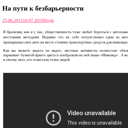
На пути к безбарьерности
25.06.2015
10.07.2019
Події
В Бразилии, как и у нас, общественность тоже любит бороться с автохам
жестокими методами. Недавно это на себе почувствовал один из авт
припарковал свое авто на месте стоянки транспортных средств для инвалидо
Как вы можете видеть на видео, местные активисты полностью обкл
парковки» бумагой яркого цвета и изобразили на ней знаки «Инвалид». А ко
к своему авто, его освистала толпа людей.