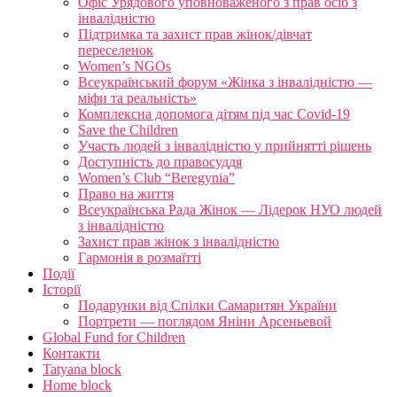
Офіс Урядового уповноваженого з прав осіб з
інвалідністю
Підтримка та захист прав жінок/дівчат
переселенок
Women’s NGOs
Всеукраїнський форум «Жінка з інвалідністю —
міфи та реальність»
Комплексна допомога дітям під час Covid-19
Save the Children
Участь людей з інвалідністю у прийнятті рішень
Доступність до правосуддя
Women’s Club “Beregynia”
Право на життя
Всеукраїнська Рада Жінок — Лідерок НУО людей
з інвалідністю
Захист прав жінок з інвалідністю
Гармонія в розмаїтті
Події
Історії
Подарунки від Спілки Самаритян України
Портрети — поглядом Яніни Арсеньевой
Global Fund for Children
Контакти
Tatyana block
Home block