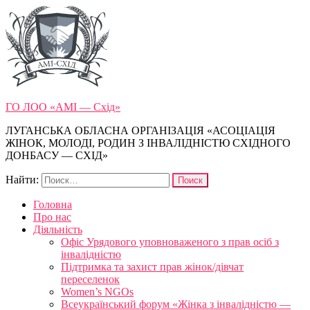
ГО ЛОО «АМІ — Схід»
ЛУГАНСЬКА ОБЛАСНА ОРГАНІЗАЦІЯ «АСОЦІАЦІЯ
ЖІНОК, МОЛОДІ, РОДИН З ІНВАЛІДНІСТЮ СХІДНОГО
ДОНБАСУ — СХІД»
Найти:
Головна
Про нас
Діяльність
Офіс Урядового уповноваженого з прав осіб з
інвалідністю
Підтримка та захист прав жінок/дівчат
переселенок
Women’s NGOs
Всеукраїнський форум «Жінка з інвалідністю —