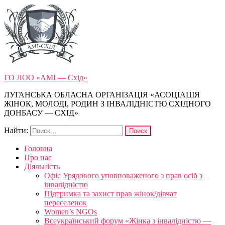
ГО ЛОО «АМІ — Схід»
ЛУГАНСЬКА ОБЛАСНА ОРГАНІЗАЦІЯ «АСОЦІАЦІЯ
ЖІНОК, МОЛОДІ, РОДИН З ІНВАЛІДНІСТЮ СХІДНОГО
ДОНБАСУ — СХІД»
Найти:
Головна
Про нас
Діяльність
Офіс Урядового уповноваженого з прав осіб з
інвалідністю
Підтримка та захист прав жінок/дівчат
переселенок
Women’s NGOs
Всеукраїнський форум «Жінка з інвалідністю —