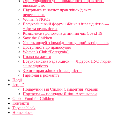
Офіс Урядового уповноваженого з прав осіб з
інвалідністю
Підтримка та захист прав жінок/дівчат
переселенок
Women’s NGOs
Всеукраїнський форум «Жінка з інвалідністю —
міфи та реальність»
Комплексна допомога дітям під час Covid-19
Save the Children
Участь людей з інвалідністю у прийнятті рішень
Доступність до правосуддя
Women’s Club “Beregynia”
Право на життя
Всеукраїнська Рада Жінок — Лідерок НУО людей
з інвалідністю
Захист прав жінок з інвалідністю
Гармонія в розмаїтті
Події
Історії
Подарунки від Спілки Самаритян України
Портрети — поглядом Яніни Арсеньевой
Global Fund for Children
Контакти
Tatyana block
Home block