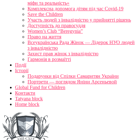
міфи та реальність»
Комплексна допомога дітям під час Covid-19
Save the Children
Участь людей з інвалідністю у прийнятті рішень
Доступність до правосуддя
Women’s Club “Beregynia”
Право на життя
Всеукраїнська Рада Жінок — Лідерок НУО людей
з інвалідністю
Захист прав жінок з інвалідністю
Гармонія в розмаїтті
Події
Історії
Подарунки від Спілки Самаритян України
Портрети — поглядом Яніни Арсеньевой
Global Fund for Children
Контакти
Tatyana block
Home block