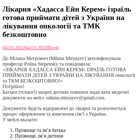
Лікарня «Хадасса Ейн Керем» ізраїль
готова приймати дітей з України на
лікування онкології та ТМК
безкоштовно
04.03.2022
04.03.2022
Події
До Мілана Меєрович (Milana Mirzayev) зателефонувала
професор Polina Stepensky та повідомила:
«ЛІКАРНЯ ХАДАССА ЕЙН КЕРЕМ» ІЗРАЇЛЬ ГОТОВА
ПРИЙМАТИ ДІТЕЙ З УКРАЇНИ НА ЛІКУВАННЯ онкології
та ТКМ БЕЗКОШТОВНО!»
Потрібно!
Батьки (тільки!) хворої дитини повинен надіслати медичні
документи на мейл: milana.mirzayev@gmail.com.
Документи будуть відправлені до лікарні та розпочнеться
процес оформлення та вивезення сім’ї з України.
У мейлі вказати:
Прізвище та ім’я батька
Прізвище, ім’я дитини