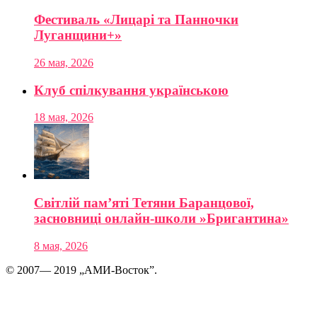
Фестиваль «Лицарі та Панночки
Луганщини+»
26 мая, 2026
Клуб спілкування українською
18 мая, 2026
Світлій пам’яті Тетяни Баранцової,
засновниці онлайн-школи »Бригантина»
8 мая, 2026
© 2007— 2019 „АМИ-Восток”.