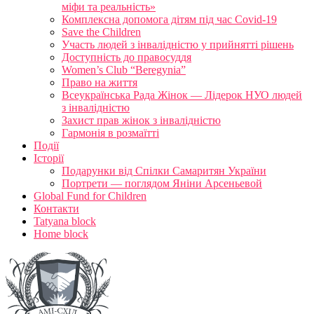
міфи та реальність»
Комплексна допомога дітям під час Covid-19
Save the Children
Участь людей з інвалідністю у прийнятті рішень
Доступність до правосуддя
Women’s Club “Beregynia”
Право на життя
Всеукраїнська Рада Жінок — Лідерок НУО людей
з інвалідністю
Захист прав жінок з інвалідністю
Гармонія в розмаїтті
Події
Історії
Подарунки від Спілки Самаритян України
Портрети — поглядом Яніни Арсеньевой
Global Fund for Children
Контакти
Tatyana block
Home block