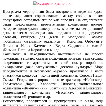
П
рограмма
мероприятия была построена в виде конкурса,
юные дарования соревновались между собой в таком
популярном эстрадном жанре как пародия. На суд зрителей
были представлены замечательные концертные номера,
которые приоткрыли завесу того, кто же на сегодняшний
день является образцом для подражания или, другими
словами, кумиром для детей и молодёжи. Самыми
любимыми «звёздами» оказались – Кристина Орбакайте,
Потап и Настя Каменских, Верка Сердючка с мамой,
Жасмин, Наташа Королёва и мн.др.
Т
алантами
и находчивостью выступающие не просто
покорили, а можно, сказать подкупили зрителя, ведь столько
искренности и артистизма в свой номер порой не
вкладывают даже заслуженные деятели культуры! Море
аплодисментов и возгласов: «Браво!» прозвучало в честь
участников конкурса – Колягиной Кристины, Сороки Паши,
Смажко Егора, интегрированного театра танца «Небосвод»,
Толмачёвой Дарьи, Хворостян Николая, танцевального
коллектива «Жемчужинки», Зозулиных Алексея и Виктории,
танцевального коллектива «Веселка», танцевального
коллектива «Перчинки» и др.
Е
стественно,
победителей и проигравших не было, ведь
мастерство талантливых «звёздочек» было на высоком