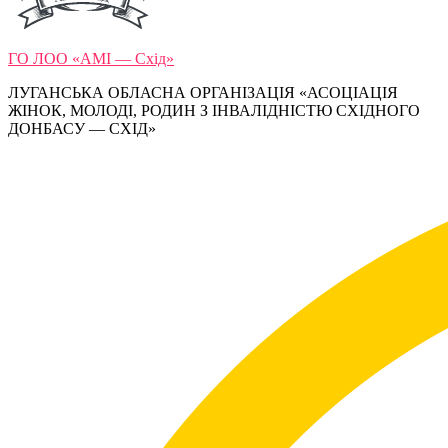
ГО ЛОО «АМІ — Схід»
ЛУГАНСЬКА ОБЛАСНА ОРГАНІЗАЦІЯ «АСОЦІАЦІЯ
ЖІНОК, МОЛОДІ, РОДИН З ІНВАЛІДНІСТЮ СХІДНОГО
ДОНБАСУ — СХІД»