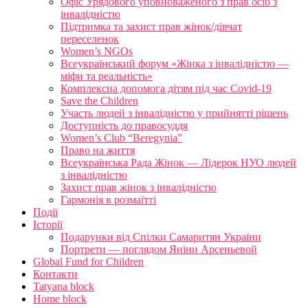
Офіс Урядового уповноваженого з прав осіб з
інвалідністю
Підтримка та захист прав жінок/дівчат
переселенок
Women’s NGOs
Всеукраїнський форум «Жінка з інвалідністю —
міфи та реальність»
Комплексна допомога дітям під час Covid-19
Save the Children
Участь людей з інвалідністю у прийнятті рішень
Доступність до правосуддя
Women’s Club “Beregynia”
Право на життя
Всеукраїнська Рада Жінок — Лідерок НУО людей
з інвалідністю
Захист прав жінок з інвалідністю
Гармонія в розмаїтті
Події
Історії
Подарунки від Спілки Самаритян України
Портрети — поглядом Яніни Арсеньевой
Global Fund for Children
Контакти
Tatyana block
Home block