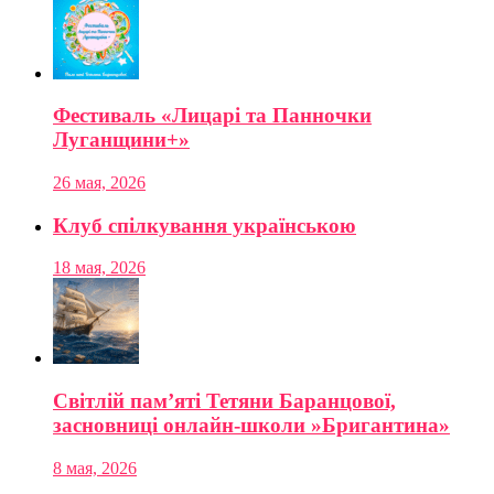
Фестиваль «Лицарі та Панночки
Луганщини+»
26 мая, 2026
Клуб спілкування українською
18 мая, 2026
Світлій пам’яті Тетяни Баранцової,
засновниці онлайн-школи »Бригантина»
8 мая, 2026