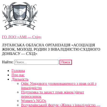
ГО ЛОО «АМІ — Схід»
ЛУГАНСЬКА ОБЛАСНА ОРГАНІЗАЦІЯ «АСОЦІАЦІЯ
ЖІНОК, МОЛОДІ, РОДИН З ІНВАЛІДНІСТЮ СХІДНОГО
ДОНБАСУ — СХІД»
Найти:
Головна
Про нас
Діяльність
Офіс Урядового уповноваженого з прав осіб з
інвалідністю
Підтримка та захист прав жінок/дівчат
переселенок
Women’s NGOs
Всеукраїнський форум «Жінка з інвалідністю —