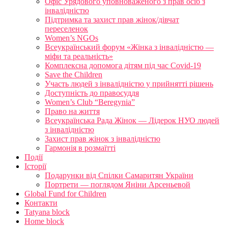
Офіс Урядового уповноваженого з прав осіб з
інвалідністю
Підтримка та захист прав жінок/дівчат
переселенок
Women’s NGOs
Всеукраїнський форум «Жінка з інвалідністю —
міфи та реальність»
Комплексна допомога дітям під час Covid-19
Save the Children
Участь людей з інвалідністю у прийнятті рішень
Доступність до правосуддя
Women’s Club “Beregynia”
Право на життя
Всеукраїнська Рада Жінок — Лідерок НУО людей
з інвалідністю
Захист прав жінок з інвалідністю
Гармонія в розмаїтті
Події
Історії
Подарунки від Спілки Самаритян України
Портрети — поглядом Яніни Арсеньевой
Global Fund for Children
Контакти
Tatyana block
Home block