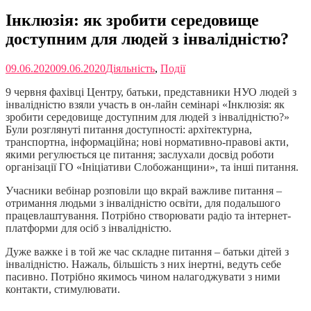
Інклюзія: як зробити середовище
доступним для людей з інвалідністю?
09.06.2020
09.06.2020
Діяльність
,
Події
9 червня фахівці Центру, батьки, представники НУО людей з
інвалідністю взяли участь в он-лайн семінарі «Інклюзія: як
зробити середовище доступним для людей з інвалідністю?»
Були розглянуті питання доступності: архітектурна,
транспортна, інформаційна; нові нормативно-правові акти,
якими регулюється це питання; заслухали досвід роботи
організації ГО «Ініціативи Слобожанщини», та інші питання.
Учасники вебінар розповіли що вкрай важливе питання –
отримання людьми з інвалідністю освіти, для подальшого
працевлаштування. Потрібно створювати радіо та інтернет-
платформи для осіб з інвалідністю.
Дуже важке і в той же час складне питання – батьки дітей з
інвалідністю. Нажаль, більшість з них інертні, ведуть себе
пасивно. Потрібно якимось чином налагоджувати з ними
контакти, стимулювати.