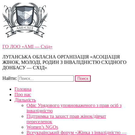
ГО ЛОО «АМІ — Схід»
ЛУГАНСЬКА ОБЛАСНА ОРГАНІЗАЦІЯ «АСОЦІАЦІЯ
ЖІНОК, МОЛОДІ, РОДИН З ІНВАЛІДНІСТЮ СХІДНОГО
ДОНБАСУ — СХІД»
Найти:
Головна
Про нас
Діяльність
Офіс Урядового уповноваженого з прав осіб з
інвалідністю
Підтримка та захист прав жінок/дівчат
переселенок
Women’s NGOs
Всеукраїнський форум «Жінка з інвалідністю —