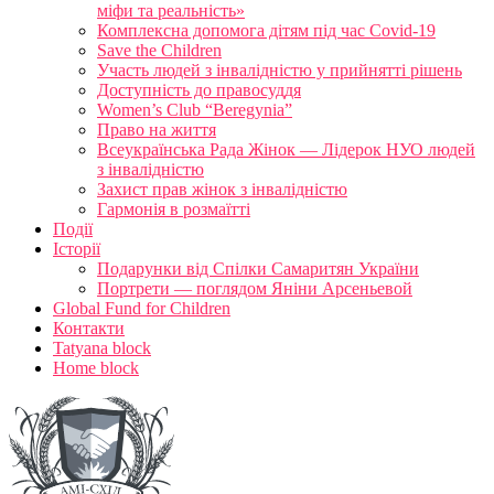
міфи та реальність»
Комплексна допомога дітям під час Covid-19
Save the Children
Участь людей з інвалідністю у прийнятті рішень
Доступність до правосуддя
Women’s Club “Beregynia”
Право на життя
Всеукраїнська Рада Жінок — Лідерок НУО людей
з інвалідністю
Захист прав жінок з інвалідністю
Гармонія в розмаїтті
Події
Історії
Подарунки від Спілки Самаритян України
Портрети — поглядом Яніни Арсеньевой
Global Fund for Children
Контакти
Tatyana block
Home block