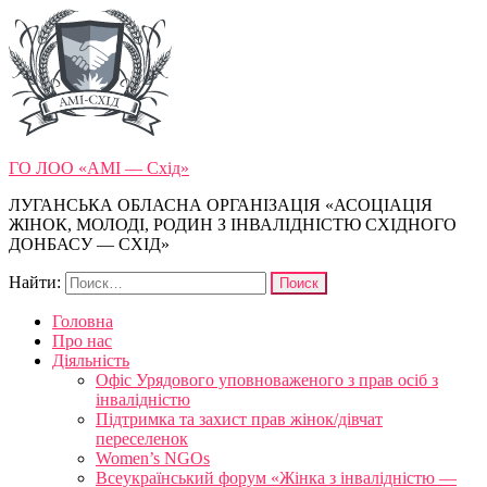
ГО ЛОО «АМІ — Схід»
ЛУГАНСЬКА ОБЛАСНА ОРГАНІЗАЦІЯ «АСОЦІАЦІЯ
ЖІНОК, МОЛОДІ, РОДИН З ІНВАЛІДНІСТЮ СХІДНОГО
ДОНБАСУ — СХІД»
Найти:
Головна
Про нас
Діяльність
Офіс Урядового уповноваженого з прав осіб з
інвалідністю
Підтримка та захист прав жінок/дівчат
переселенок
Women’s NGOs
Всеукраїнський форум «Жінка з інвалідністю —