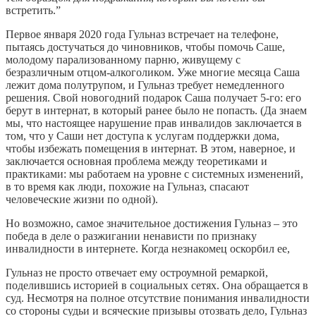
встретить.”
Первое января 2020 года Гульназ встречает на телефоне,
пытаясь достучаться до чиновников, чтобы помочь Саше,
молодому парализованному парню, живущему с
безразличным отцом-алкоголиком. Уже многие месяца Саша
лежит дома полутрупом, и Гульназ требует немедленного
решения. Свой новогодний подарок Саша получает 5-го: его
берут в интернат, в который ранее было не попасть. (Да знаем
мы, что настоящее нарушение прав инвалидов заключается в
том, что у Саши нет доступа к услугам поддержки дома,
чтобы избежать помещения в интернат. В этом, наверное, и
заключается основная проблема между теоретиками и
практиками: мы работаем на уровне с системных изменений,
в то время как люди, похожие на Гульназ, спасают
человеческие жизни по одной).
Но возможно, самое значительное достижения Гульназ – это
победа в деле о разжигании ненависти по признаку
инвалидности в интернете. Когда незнакомец оскорбил ее,
Гульназ не просто отвечает ему остроумной ремаркой,
поделившись историей в социальных сетях. Она обращается в
суд. Несмотря на полное отсутствие понимания инвалидности
со стороны судьи и всяческие призывы отозвать дело, Гульназ