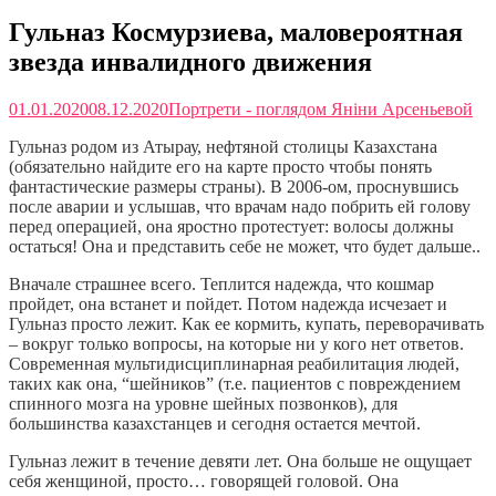
Гульназ Космурзиева, маловероятная
звезда инвалидного движения
01.01.2020
08.12.2020
Портрети - поглядом Яніни Арсеньевой
Гульназ родом из Атырау, нефтяной столицы Казахстана
(обязательно найдите его на карте просто чтобы понять
фантастические размеры страны). В 2006-ом, проснувшись
после аварии и услышав, что врачам надо побрить ей голову
перед операцией, она яростно протестует: волосы должны
остаться! Она и представить себе не может, что будет дальше..
Вначале страшнее всего. Теплится надежда, что кошмар
пройдет, она встанет и пойдет. Потом надежда исчезает и
Гульназ просто лежит. Как ее кормить, купать, переворачивать
– вокруг только вопросы, на которые ни у кого нет ответов.
Современная мультидисциплинарная реабилитация людей,
таких как она, “шейников” (т.е. пациентов с повреждением
спинного мозга на уровне шейных позвонков), для
большинства казахстанцев и сегодня остается мечтой.
Гульназ лежит в течение девяти лет. Она больше не ощущает
себя женщиной, просто… говорящей головой. Она