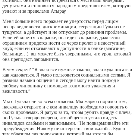
активист: она начинает встречаться с местными лидерами,
депутатами и становится народным представителем, которую
узнают и за пределами Атырау.
Меня больше всего поражает ее упертость: перед лицом
несправедливости, дискриминации, сегрегации Гульназ не
тушуется, а действует и не отпускает до решения проблемы.
Если ей хочется в караоке, она идет в караоке, даже если
охранникам придется нести ее через пролет в недоступный
клуб; если ей отказывают в доступности в банке (магазине,
больнице…), вы можете быть уверенными, что урок, который
она преподаст, запомнится.
В чем секрет? “Я знаю все нужные законы, знаю куда писать и
как жаловаться. Я умею пользоваться социальными сетями. Я
развила навыки общения и сегодня могу найти подход к
любому чиновнику с помощью взаимного уважения и
вежливости.”
Мы с Гульназ не во всем согласны. Мы жарко спорим о том,
насколько открыто и с кем инвалиду необходимо говорить о
своих проблемах. Я ратую за то, чтобы рубить правду с плеча,
но Гульназ твердо уверена, что общество устало видеть
инвалидов слабыми и зависимыми. “Не подкармливайте эти
предубеждения. Никому не интересны твои жалобы. Будьте
тем образцом для подражания, который вы хотели бы