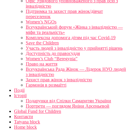
Офіс Урядового уповноваженого з прав осіб з
інвалідністю
Підтримка та захист прав жінок/дівчат
переселенок
Women’s NGOs
Всеукраїнський форум «Жінка з інвалідністю —
міфи та реальність»
Комплексна допомога дітям під час Covid-19
Save the Children
Участь людей з інвалідністю у прийнятті рішень
Доступність до правосуддя
Women’s Club “Beregynia”
Право на життя
Всеукраїнська Рада Жінок — Лідерок НУО людей
з інвалідністю
Захист прав жінок з інвалідністю
Гармонія в розмаїтті
Події
Історії
Подарунки від Спілки Самаритян України
Портрети — поглядом Яніни Арсеньевой
Global Fund for Children
Контакти
Tatyana block
Home block