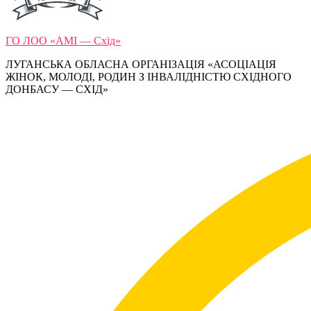
ГО ЛОО «АМІ — Схід»
ЛУГАНСЬКА ОБЛАСНА ОРГАНІЗАЦІЯ «АСОЦІАЦІЯ
ЖІНОК, МОЛОДІ, РОДИН З ІНВАЛІДНІСТЮ СХІДНОГО
ДОНБАСУ — СХІД»