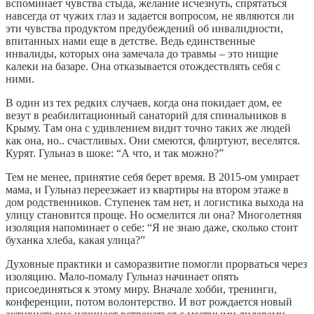
вспоминает чувства стыда, желание исчезнуть, спрятаться
навсегда от чужих глаз и задается вопросом, не являются ли
эти чувства продуктом предубеждений об инвалидности,
впитанных нами еще в детстве. Ведь единственные
инвалиды, которых она замечала до травмы – это нищие
калеки на базаре. Она отказывается отождествлять себя с
ними.
В один из тех редких случаев, когда она покидает дом, ее
везут в реабилитационный санаторий для спинальников в
Крыму. Там она с удивлением видит точно таких же людей
как она, но.. счастливых. Они смеются, флиртуют, веселятся.
Курят. Гульназ в шоке: “А что, и так можно?”
Тем не менее, принятие себя берет время. В 2015-ом умирает
мама, и Гульназ переезжает из квартиры на втором этаже в
дом родственников. Ступенек там нет, и логистика выхода на
улицу становится проще. Но осмелится ли она? Многолетняя
изоляция напоминает о себе: “Я не знаю даже, сколько стоит
буханка хлеба, какая улица?”
Духовные практики и саморазвитие помогли прорваться через
изоляцию. Мало-помалу Гульназ начинает опять
присоединяться к этому миру. Вначале хобби, тренинги,
конференции, потом волонтерство. И вот рождается новый