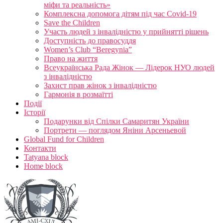
міфи та реальність»
Комплексна допомога дітям під час Covid-19
Save the Children
Участь людей з інвалідністю у прийнятті рішень
Доступність до правосуддя
Women’s Club “Beregynia”
Право на життя
Всеукраїнська Рада Жінок — Лідерок НУО людей
з інвалідністю
Захист прав жінок з інвалідністю
Гармонія в розмаїтті
Події
Історії
Подарунки від Спілки Самаритян України
Портрети — поглядом Яніни Арсеньевой
Global Fund for Children
Контакти
Tatyana block
Home block