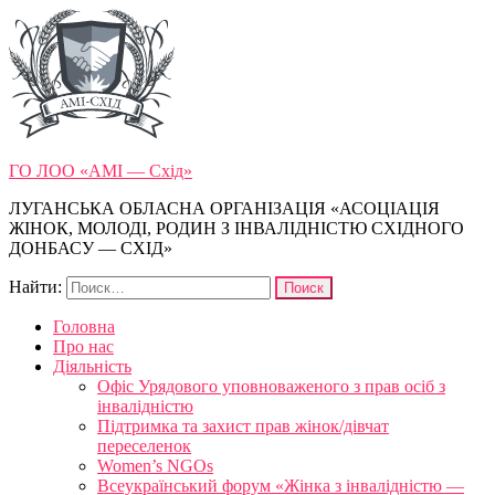
ГО ЛОО «АМІ — Схід»
ЛУГАНСЬКА ОБЛАСНА ОРГАНІЗАЦІЯ «АСОЦІАЦІЯ
ЖІНОК, МОЛОДІ, РОДИН З ІНВАЛІДНІСТЮ СХІДНОГО
ДОНБАСУ — СХІД»
Найти:
Головна
Про нас
Діяльність
Офіс Урядового уповноваженого з прав осіб з
інвалідністю
Підтримка та захист прав жінок/дівчат
переселенок
Women’s NGOs
Всеукраїнський форум «Жінка з інвалідністю —