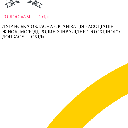
ГО ЛОО «АМІ — Схід»
ЛУГАНСЬКА ОБЛАСНА ОРГАНІЗАЦІЯ «АСОЦІАЦІЯ
ЖІНОК, МОЛОДІ, РОДИН З ІНВАЛІДНІСТЮ СХІДНОГО
ДОНБАСУ — СХІД»