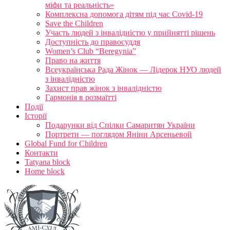
міфи та реальність»
Комплексна допомога дітям під час Covid-19
Save the Children
Участь людей з інвалідністю у прийнятті рішень
Доступність до правосуддя
Women’s Club “Beregynia”
Право на життя
Всеукраїнська Рада Жінок — Лідерок НУО людей
з інвалідністю
Захист прав жінок з інвалідністю
Гармонія в розмаїтті
Події
Історії
Подарунки від Спілки Самаритян України
Портрети — поглядом Яніни Арсеньевой
Global Fund for Children
Контакти
Tatyana block
Home block