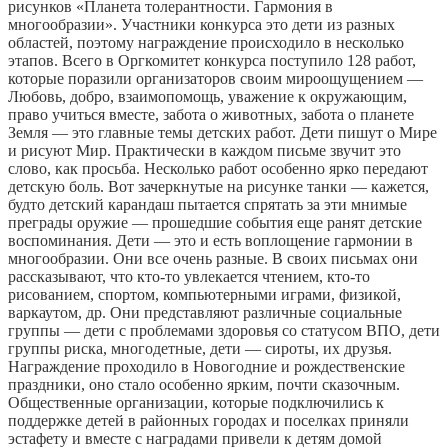
рисунков «Планета толерантности. Гармония в
многообразии». Участники конкурса это дети из разных
областей, поэтому награждение происходило в несколько
этапов. Всего в Оргкомитет конкурса поступило 128 работ,
которые поразили организаторов своим мироощущением —
Любовь, добро, взаимопомощь, уважение к окружающим,
право учиться вместе, забота о животных, забота о планете
Земля — это главные темы детских работ. Дети пишут о Мире
и рисуют Мир. Практически в каждом письме звучит это
слово, как просьба. Несколько работ особенно ярко передают
детскую боль. Вот зачеркнутые на рисунке танки — кажется,
будто детский карандаш пытается спрятать за эти мнимые
преграды оружие — прошедшие события еще ранят детские
воспоминания. Дети — это и есть воплощение гармонии в
многообразии. Они все очень разные. В своих письмах они
рассказывают, что кто-то увлекается чтением, кто-то
рисованием, спортом, компьютерными играми, физикой,
варкаутом, др. Они представляют различные социальные
группы — дети с проблемами здоровья со статусом ВПО, дети
группы риска, многодетные, дети — сироты, их друзья.
Награждение проходило в Новогодние и рождественские
праздники, оно стало особенно ярким, почти сказочным.
Общественные организации, которые подключились к
поддержке детей в районных городах и поселках приняли
эстафету и вместе с наградами привели к детям домой