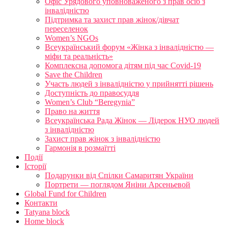
Офіс Урядового уповноваженого з прав осіб з
інвалідністю
Підтримка та захист прав жінок/дівчат
переселенок
Women’s NGOs
Всеукраїнський форум «Жінка з інвалідністю —
міфи та реальність»
Комплексна допомога дітям під час Covid-19
Save the Children
Участь людей з інвалідністю у прийнятті рішень
Доступність до правосуддя
Women’s Club “Beregynia”
Право на життя
Всеукраїнська Рада Жінок — Лідерок НУО людей
з інвалідністю
Захист прав жінок з інвалідністю
Гармонія в розмаїтті
Події
Історії
Подарунки від Спілки Самаритян України
Портрети — поглядом Яніни Арсеньевой
Global Fund for Children
Контакти
Tatyana block
Home block