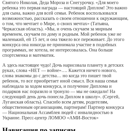
Святого Николая, Деда Мороза и Снегурочку. «Для моего
ребенка это первая награда — настоящий Диплом! Это важно
для сына, важно для всей семьи. Ребенок воспользовался
возможностью, рассказать о своем отношении к окружающим,
о том, что мечтает о Мире, о своих мечтах» (Татьяна,
Черкасская область). «Мы, и очень скучаем за мирным
временем, скучаем по дому и родным. Мой ребенок уже не
маленький, ей 15 лет, и она тяжело все переживает. До этого
конкурса она никогда не принимала участие в подобных
программах, не хотела, не интересовалась. Она больше
спортсменка и математик.
А здесь настоящее чудо! Дочь нарисовала планету в детских
руках, слова «НЕТ — войне»…. Кажется ничего нового,
слова знакомы до с детства… но когда это пишет твой
ребенок, то все приобретает иной смысл. Вся наша семья
наблюдала за ходом конкурса, и получение Диплома и
подарков нас поразило и тронуло — мы не ожидали! На
следующий день дочь понесла Диплом в школу». (Сергей,
Луганская область). Спасибо всем детям, родителям,
общественным организациям, партнерам! Партнер конкурса
— Национальная Ассамблея людей с инвалидностью в
Украине. Пресс-центр ЛОМОО «АМИ-Восток»
Навигация по записям