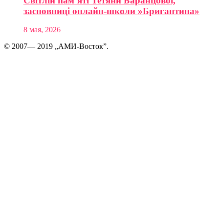
Світлій пам’яті Тетяни Баранцової,
засновниці онлайн-школи »Бригантина»
8 мая, 2026
© 2007— 2019 „АМИ-Восток”.