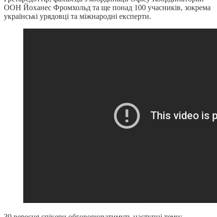
ООН Йоханес Фромхольд та ще понад 100 учасників, зокрема
українські урядовці та міжнародні експерти.
30 вересня спікери обговорюватимуть наступні теми: