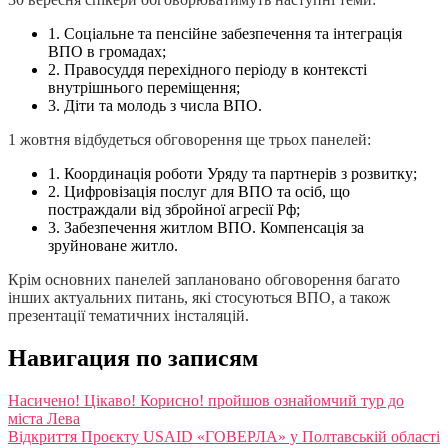
1. Соціальне та пенсійне забезпечення та інтеграція
ВПО в громадах;
2. Правосуддя перехідного періоду в контексті
внутрішнього переміщення;
3. Діти та молодь з числа ВПО.
1 жовтня відбудеться обговорення ще трьох панелей:
1. Координація роботи Уряду та партнерів з розвитку;
2. Цифровізація послуг для ВПО та осіб, що
постраждали від збройної агресії Рф;
3. Забезпечення житлом ВПО. Компенсація за
зруйноване житло.
Крім основних панелей заплановано обговорення багато
інших актуальних питань, які стосуються ВПО, а також
презентації тематичних інсталяцій.
Навигация по записям
Насичено! Цікаво! Корисно! пройшов ознайомчий тур до
міста Лева
Відкриття Проєкту USAID «ГОВЕРЛА» у Полтавській області