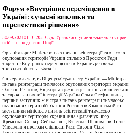
Форум «Внутрішнє переміщення в
Україні: сучасні виклики та
перспективні рішення»
30.09.2021
01.10.2021
Офіс Урядового уповноваженого з прав
осіб з інвалідністю
,
Події
Організатори: Міністерство з питань реінтеграції тимчасово
окупованих територій України спільно з Проєктом Ради
Європи «Внутрішнє переміщення в України: розробка
тривалих рішень – Фаза 2».
Спікерами стануть Віцепрем‘єр-міністр України — Міністр з
питань реінтеграції тимчасово окупованих територій України
Олексій Резніков, Віце-прем’єр-міністр з питань європейської
та євроатлантичної інтеграції України Ольга Стефанішина,
перший заступник міністра з питань реінтеграції тимчасово
окупованих територій України Ростислав Замлинський та
заступники міністра з питань реінтеграції тимчасово
окупованих територій України Інна Драганчук, Ігор
Яременко, Снавер Сейтхалілєв, Вячеслав Шаповалов, Голова
Управління програм співпраці Ради Європи Лілія
Гретарсдоттір, фахівець з координації Офісу Координаторки