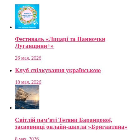
Фестиваль «Лицарі та Панночки
Луганщини+»
26 мая, 2026
Клуб спілкування українською
18 мая, 2026
Світлій пам’яті Тетяни Баранцової,
засновниці онлайн-школи »Бригантина»
8 мая, 2026