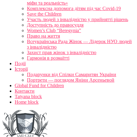
міфи та реальність»
Комплексна допомога дітям під час Covid-19
Save the Children
Участь людей з інвалідністю у прийнятті рішень
Доступність до правосуддя
Women’s Club “Beregynia”
Право на життя
Всеукраїнська Рада Жінок — Лідерок НУО людей
з інвалідністю
Захист прав жінок з інвалідністю
Гармонія в розмаїтті
Події
Історії
Подарунки від Спілки Самаритян України
Портрети — поглядом Яніни Арсеньевой
Global Fund for Children
Контакти
Tatyana block
Home block