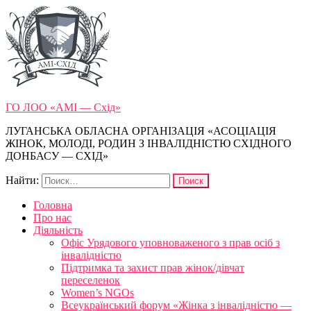
ГО ЛОО «АМІ — Схід»
ЛУГАНСЬКА ОБЛАСНА ОРГАНІЗАЦІЯ «АСОЦІАЦІЯ
ЖІНОК, МОЛОДІ, РОДИН З ІНВАЛІДНІСТЮ СХІДНОГО
ДОНБАСУ — СХІД»
Найти:
Головна
Про нас
Діяльність
Офіс Урядового уповноваженого з прав осіб з
інвалідністю
Підтримка та захист прав жінок/дівчат
переселенок
Women’s NGOs
Всеукраїнський форум «Жінка з інвалідністю —