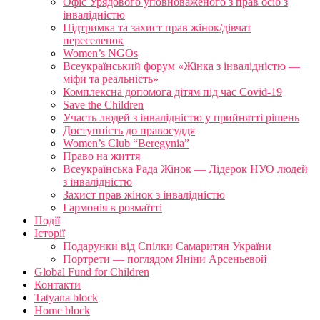
Офіс Урядового уповноваженого з прав осіб з
інвалідністю
Підтримка та захист прав жінок/дівчат
переселенок
Women’s NGOs
Всеукраїнський форум «Жінка з інвалідністю —
міфи та реальність»
Комплексна допомога дітям під час Covid-19
Save the Children
Участь людей з інвалідністю у прийнятті рішень
Доступність до правосуддя
Women’s Club “Beregynia”
Право на життя
Всеукраїнська Рада Жінок — Лідерок НУО людей
з інвалідністю
Захист прав жінок з інвалідністю
Гармонія в розмаїтті
Події
Історії
Подарунки від Спілки Самаритян України
Портрети — поглядом Яніни Арсеньевой
Global Fund for Children
Контакти
Tatyana block
Home block